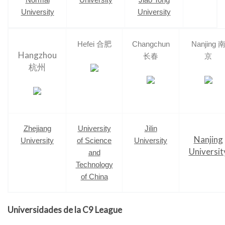
Normal
University
Jiao Tong
University
University
Hefei 合肥
Changchun
Nanjing 
Hangzhou
长春
京
杭州
Zhejiang
University
Jilin
Nanjing
University
of Science
University
Universit
and
Technology
of China
Universidades de la C9 League