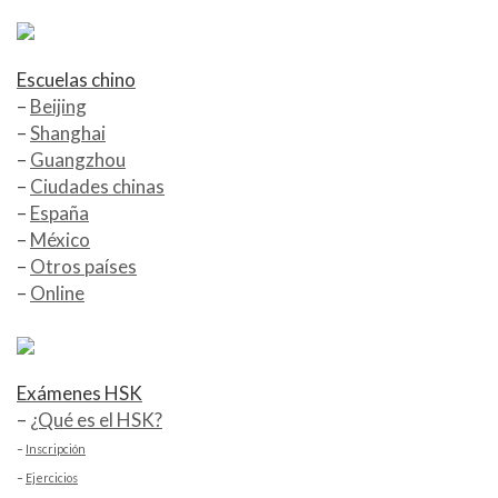
Escuelas chino
–
Beijing
–
Shanghai
–
Guangzhou
–
Ciudades chinas
–
España
–
México
–
Otros países
–
Online
Exámenes HSK
–
¿Qué es el HSK?
–
Inscripción
–
Ejercicios