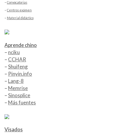
–
Convocatorias
–
Centros exámen
–
Material didáctico
Aprende chino
–
nciku
–
CCHAR
–
Shuifeng
–
Pinyin.info
–
Lang-8
–
Memrise
–
Sinosplice
–
Más fuentes
Visados