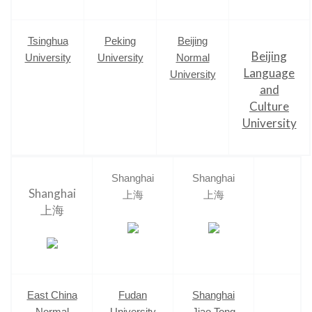
Tsinghua
Peking
Beijing
Beijing
University
University
Normal
Language
University
and
Culture
University
Shanghai
Shanghai
Shanghai
上海
上海
上海
East China
Fudan
Shanghai