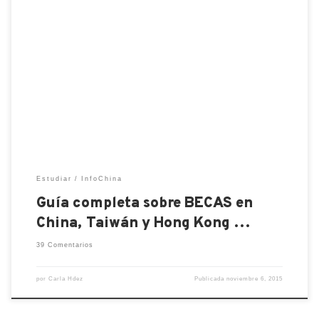
Les dejo algunos links con los requisitos por país
para la solicitud de VISA, tienen que consultar la de
su propio país. Los países de Latinoamérica,
exceptuando Centroamérica en el caso de Taiwán,
tienen casi los mismos requisitos. En el caso de
España por pertenecer a Europa, los requisitos
difieren […]
Estudiar
InfoChina
Guía completa sobre BECAS en
China, Taiwán y Hong Kong …
39 Comentarios
por
Carla Hdez
Publicada
noviembre 6, 2015