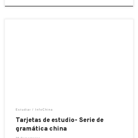
Aquí les paso unas tarjetas de estudio que pueden
descargar para estudiar la gramática china. Son de
nivel básico, es decir para HSK1. ¡Espero que les
ayuden!
Estudiar
InfoChina
Tarjetas de estudio- Serie de
gramática china