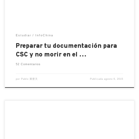
[…]
Estudiar
InfoChina
Preparar tu documentación para
CSC y no morir en el …
52 Comentarios
por
Pablo 潘楚天
Publicada
agosto 6, 2015
No es un examen nuevo pero mucha gente no sabe
de qué se trata. Entre esa gente me incluyo yo hasta
hace unas semanas. Estoy dando unas clases de