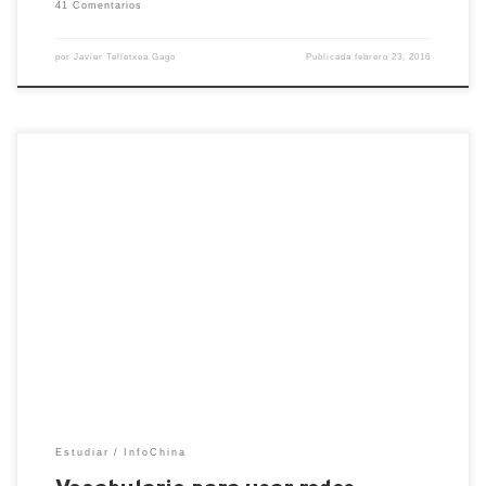
41 Comentarios
por
Javier Telletxea Gago
Publicada
febrero 23, 2016
Cada vez está más de moda la comunicación
mediante la red, ya sea con el uso de móviles o
computadoras; me parece hace mil años que no
hago una llamada de trabajo usando el teléfono fijo.
Ahora todo es Whatsapp o We Chat, QQ o Skype; y
para podernos defender mejor […]
Estudiar
InfoChina