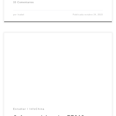
33 Comentarios
por
Isabel
Publicada
octubre 24, 2015
Personalmente me gustan mucho las anécdotas
que relata Javier Telletxea Gago en su
blog. ESTA en particular les ayudará a tener un
mejor panorama de la vida en China y los cambios a
los que se enfrentarán si realmente quieren
APLICAR a una beca en esta parte del mundo. Si
necesitan más motivos […]
Estudiar
InfoChina