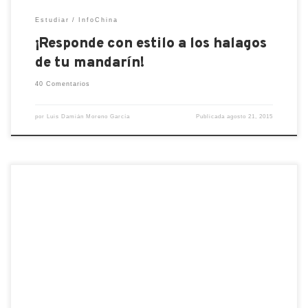
Estudiar
InfoChina
¡Responde con estilo a los halagos
de tu mandarín!
40 Comentarios
por
Luis Damián Moreno García
Publicada
agosto 21, 2015
Para los amantes del deporte, aquí dejo una
ilustración con los diferentes deportes traducidos
al chino y en pinyin. En la ilustración aparecen
diferentes deportes olímpicos, que es posible que
falte alguno, pero al final del post dejo un listado
con la traducción de varios deportes e incluso
algunos juegos […]