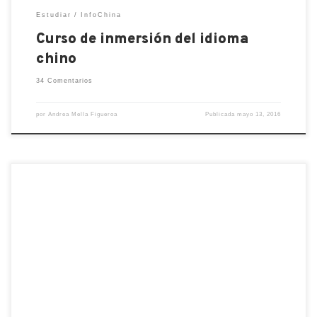
Estudiar
InfoChina
Curso de inmersión del idioma
chino
34 Comentarios
por
Andrea Mella Figueroa
Publicada
mayo 13, 2016
“Matthew ha sacado un 70% en el examen escrito.”,
digo a sus padres, enseñándoles el cuento que
escribió su hijo. “¿Un 70%? ¡Qué horror!” “Bueno,
esa es más o menos la media de la clase.” “¿La
media?”, me pregunta su padre, taladrándome con
la mirada. Glups. Ya la he cagado. […]