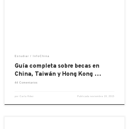
necesitan ver otro video para saber cómo se
empaca la ropa, aprovechando TODO el espacio
(amarán las bolsas ziploc): 12 TRAVEL PACKING
TIPS China, Tawián, HK, y en general varios países
de Asia son muy seguros para las mujeres, no […]
Estudiar
InfoChina
Guía completa sobre becas en
China, Taiwán y Hong Kong …
44 Comentarios
por
Carla Hdez
Publicada
noviembre 19, 2015