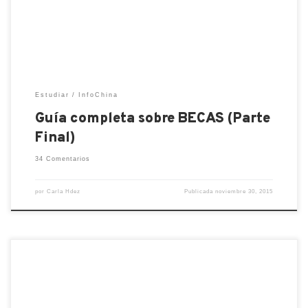
Recuerden que será necesario que tengan un
nombre chino para todos los […]
Estudiar
InfoChina
Guía completa sobre BECAS (Parte
Final)
34 Comentarios
por
Carla Hdez
Publicada
noviembre 30, 2015
La mejor guía para empacar es esta, de verdad, no