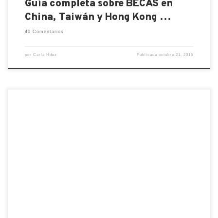
Guía completa sobre BECAS en
China, Taiwán y Hong Kong …
40 Comentarios
por
Carla Hdez
Publicada
octubre 21, 2015
El mandarín es uno de los idiomas más
inescrutables, y si no que nos lo comenten a los
cientos de aprendices de chino que constantemente
se devanan los sesos (大脑) para hacerse entender.
Sin embargo, llega un punto en el que los nativos
comienzan a valorar tu esfuerzo y te […]