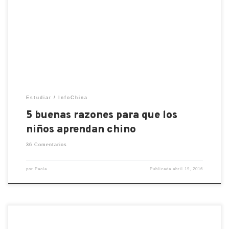
pena. Como directora de Linguese, escuela
especializada en la enseñanza del chino por vídeo
conferencia, recibo muchas llamadas de padres que
se preguntan si efectivamente los niños pueden
llegar a aprender un idioma […]
Estudiar
InfoChina
5 buenas razones para que los
niños aprendan chino
36 Comentarios
por
Paola
Publicada
abril 19, 2016