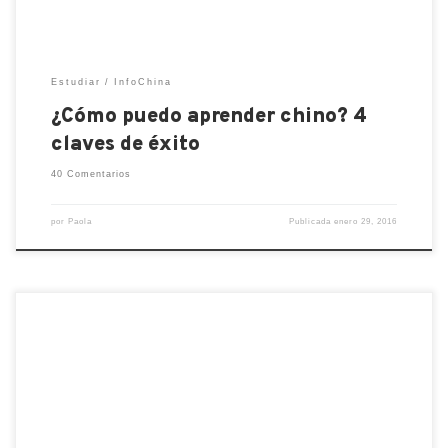
Estudiar
InfoChina
¿Cómo puedo aprender chino? 4
claves de éxito
40 Comentarios
por
Paola
Publicada
enero 29, 2016
Esta guía que mi buen José Carlos Leos hizo les dará
una idea de cómo es el trámite de residencia que
deben hacer si su beca es de un período largo:
Trámite del permiso de residencia para China