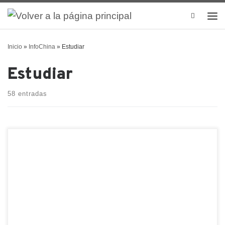
Search
Inicio
»
InfoChina
»
Estudiar
Estudiar
58 entradas
Algunas universidades chinas han invitado a sus
estudiantes internacionales a prepararse para
regresar al campus en marzo. Si bien no ha habido
una declaración oficial de las autoridades
nacionales sobre la reapertura de las fronteras, la
Universidad Duke Kunshan en Suzhou y la
Universidad de Nueva York en Shanghai se […]