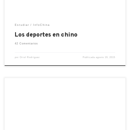
Estudiar
InfoChina
Los deportes en chino
42 Comentarios
por
Oriol Rodríguez
Publicada
agosto 19, 2015
Es muy común que los primerizos en adentrarse al
gigante asiático usen las famosas becas del
gobierno chino o, por su siglas en ingles, las becas
del Chinese Scholariship Council (en adelante CSC).
Esta serie de sugerencias es para preparar la
documentación necesaria a la hora de aplicar a las