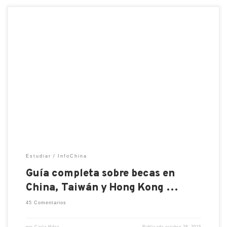
¿HSK? Para conocer más sobre la certificación del
idioma chino que te pedirán aprobar para aplicar a
algunas becas consulta este apartado EXAMEN
HSK Si quieren conocer un punto de vista más
personal y consejos para preparar el HSK consulten
la entrada de María López sobre 你们在学习hsk考
试吗? ¿Estais estudiando para el hsk? […]
Estudiar
InfoChina
Guía completa sobre becas en
China, Taiwán y Hong Kong …
45 Comentarios
por
Carla Hdez
Publicada
octubre 28, 2015