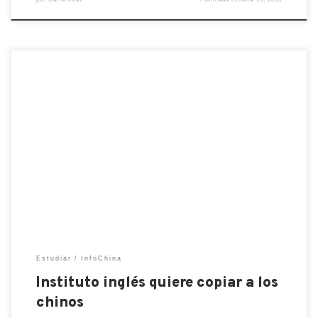
Foto titular: La última foto que me saqué en el
instituto inglés, antes de salir corriendo. Los
viernes son mi día laboral favorito. Aparte de que
es casi el fin de semana, ese día solo doy una clase a
primera hora y el resto del tiempo lo utilizo para
corregir mi […]
Estudiar
InfoChina
Instituto inglés quiere copiar a los
chinos