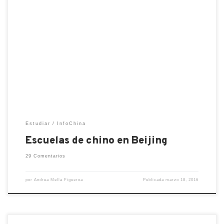
Por diferentes motivos nos interesa aprender el
idioma chino: ya sea para mejorar nuestro currículo,
aprender un idioma nuevo o profundizar en la
cultura china, nos aventuramos en esta tarea que
muchas veces parece imposible, o así nos han hecho
pensar. Ya en un artículo anterior les había hablado
de la experiencia […]
Estudiar
InfoChina
Escuelas de chino en Beijing
29 Comentarios
por
Andrea Mella Figueroa
Publicada
marzo 18, 2016