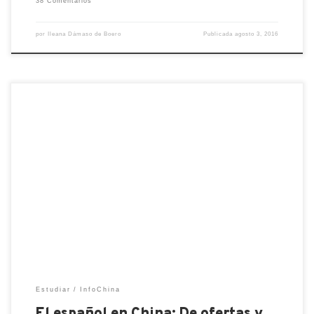
38 Comentarios
por
Ileana Dámaso de Boero
Publicada
agosto 3, 2016
Desde hace ya años se viene oyendo y leyendo que
el idioma español está en auge en China y que el
número de estudiantes crece cada curso
académico. Las facultades de lenguas
extranjeras no paran de abrir departamentos de
español y la lengua de Cervantes se valora cada
más a la […]
Estudiar
InfoChina
El español en China: De ofertas y