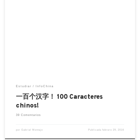
一百个汉字！ 100 Caracteres chinos! 朋友们，你
好！Hola amigos! Con esta publicación
completamos 10 vídeos que contienen 100
caracteres chinos, todos son parte del nivel básico
de chino, (HSK 1), gracias por seguirnos y
esperamos poder seguir compartiendo más vídeos
que sirvan en tu progreso del idioma chino.
¡Comparte a todos los interesados […]
Estudiar
InfoChina
一百个汉字！ 100 Caracteres
chinos!
39 Comentarios
por
Gabriel Montejo
Publicada
febrero 29, 2016