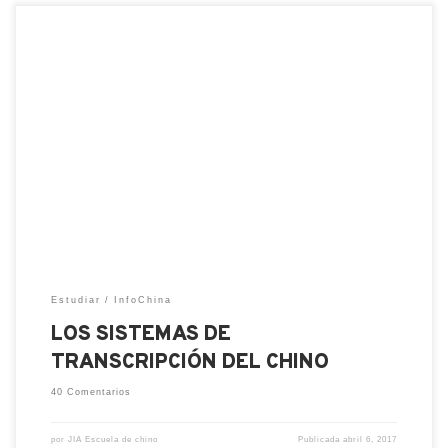
Estudiar
InfoChina
LOS SISTEMAS DE
TRANSCRIPCIÓN DEL CHINO
40 Comentarios
por
JIA Escuela de chino
Publicada
abril 6, 2017