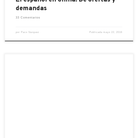
demandas
33 Comentarios
por
Paco Vazquez
Publicada
mayo 22, 2016
Hace poco tuve la oportunidad de experimentar una
nueva forma de estudiar el idioma: un curso de
inmersión del idioma chino. Gracias a los chicos
de LTL Mandarin School viajé una semana a la
ciudad de Chengde para estudiar chino y vivir con
una familia china. Les contaba en el artículo sobre
las escuelas de chino, […]