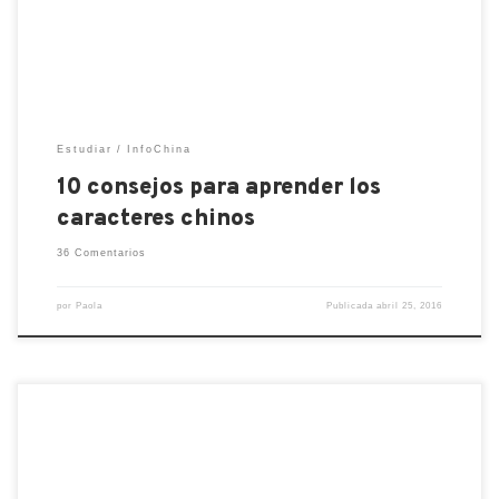
frecuencia las preguntas sobre la lengua china que
suelen hacer […]
Estudiar
InfoChina
10 consejos para aprender los
caracteres chinos
36 Comentarios
por
Paola
Publicada
abril 25, 2016
Muchos padres se preguntan si invertir tiempo y
dinero para que sus hijos aprendan chino merece la