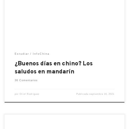
despedirse con un adiós en chino? Lo más
importante cuando uno empieza a aprender el
mandarín es conocer los saludos en chino. De esa
forma es posible empezar a tener las primeras
interacciones y […]
Estudiar
InfoChina
¿Buenos días en chino? Los
saludos en mandarín
36 Comentarios
por
Oriol Rodríguez
Publicada
septiembre 16, 2021