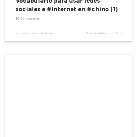
Vocabulario para usar redes
sociales e #internet en #chino (1)
36 Comentarios
por
Ileana Dámaso de Boero
Publicada
febrero 19, 2016
Con este post quiero evidenciar las ventajas de
aprender Chino Online y explicar como se pueden
obtener resultados mejores que apuntándose a un
curso presencial. Cómo premisa necesaria quiero
especificar que cuando hablo de aprender Chino
Online me refiero a clases de chino por vídeo
conferencia con profesores en directo […]