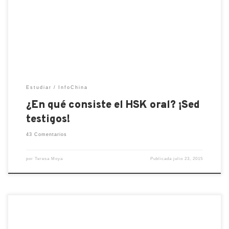
chino a un estudiante al que le interesa, sobre todo,
practicar el chino hablado. Pensé que sería buena
idea comenzar con […]
Estudiar
InfoChina
¿En qué consiste el HSK oral? ¡Sed
testigos!
43 Comentarios
por
Teresa Moya
Publicada
julio 23, 2015