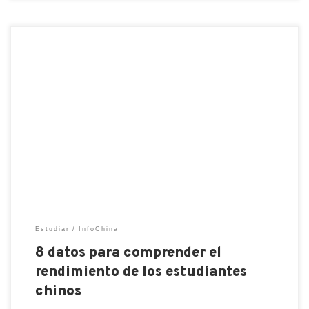
Los buenos resultados de los estudiantes chinos en
el informe PISA, sumados a su creciente presencia
en los centros de investigación más punteros del
mundo, han hecho que expertos y entendidos en
educación se fijen en su modelo educativo y
reivindiquen la adopción o recuperación de algunos
de sus ingredientes, […]
Estudiar
InfoChina
8 datos para comprender el
rendimiento de los estudiantes
chinos