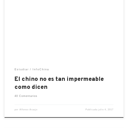
En otras ocasiones he mencionado que para los
extranjeros que ya pasamos de cierto tiempo
viviendo en China, es natural que empecemos a
adoptar palabras del mandarían directamente a las
pláticas en nuestro propio idioma. Al principio esto
pasa sobre todo en comidas, pero con el tiempo
empezamos a decir […]
Estudiar
InfoChina
El chino no es tan impermeable
como dicen
40 Comentarios
por
Alfonso Araujo
Publicada
julio 4, 2017