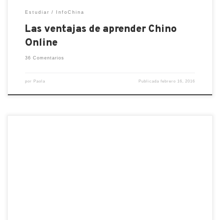
Estudiar
InfoChina
Las ventajas de aprender Chino
Online
36 Comentarios
por
Paola
Publicada
febrero 16, 2016
Este es mi primer post en el blog de Chinalati, así
que aprovecho para presentarme. Me llamo Paola
Costa y soy la fundadora y directora de la
academia de chino Online Linguese y llevo ya
metidas unos cuantos años en esto de aprender el
idioma chino En este post pregunto […]