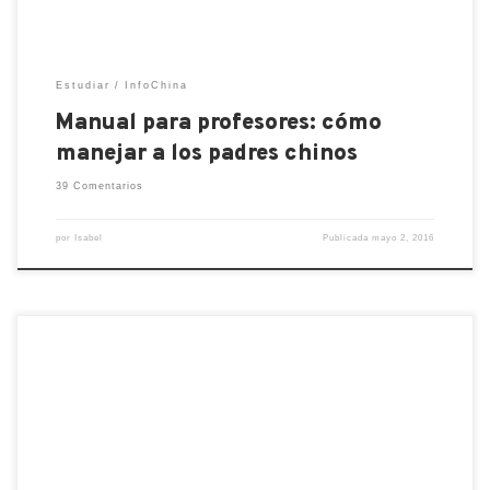
Estudiar
InfoChina
Manual para profesores: cómo
manejar a los padres chinos
39 Comentarios
por
Isabel
Publicada
mayo 2, 2016
Piero Costa nos da 10 consejos útiles para
aprender los caracteres chinos con éxito. Piero es el
cofundador y director de estudios de Linguese y
lleva 15 años estudiando y enseñando chino como
idioma extranjero. Si tuviera que clasificar por