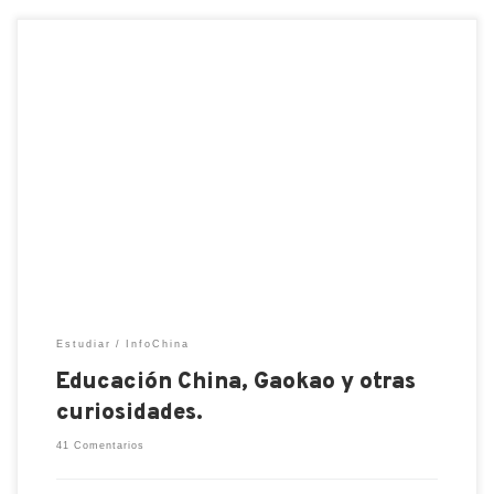
Como muchos saben los sistema de educación en
Asia son muy duros pero ¿que tanto?, si te gustaría
saberlo ¡Quédate! En este pequeño post hablare
sobre el sistema educativo de China, que tan bueno
o malo es, sus pro y contras. Bueno primeramente
quiero contarles una experiencia que tuve con […]
Estudiar
InfoChina
Educación China, Gaokao y otras
curiosidades.
41 Comentarios