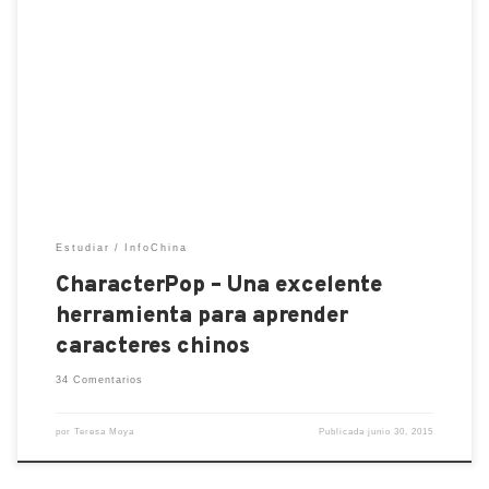
¡CharacterPop, cuando empiezas ya no hay stop!
Ya que me he quitado la broma mala de encima os
puedo presentar el nuevo recurso para aprender
caracteres chinos del que TODO el mundo está
hablando. Bueno, quizá todo el mundo no, pero las sí
las personas clave, si no echad un […]
Estudiar
InfoChina
CharacterPop – Una excelente
herramienta para aprender
caracteres chinos
34 Comentarios
por
Teresa Moya
Publicada
junio 30, 2015