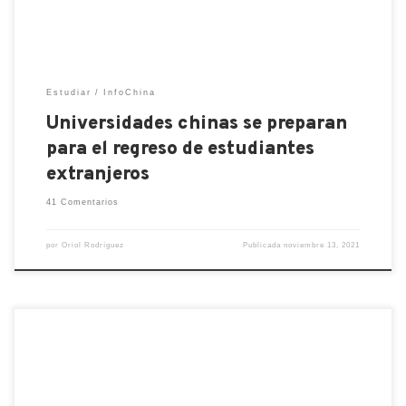
Estudiar
InfoChina
Universidades chinas se preparan
para el regreso de estudiantes
extranjeros
41 Comentarios
por
Oriol Rodríguez
Publicada
noviembre 13, 2021
¿Cómo se dice buenos días en chino mandarín? ¿Por
ejemplo, cómo decir tu nacionalidad o simplemente