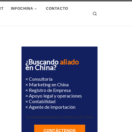
RT
INFOCHINA
CONTACTO
Search
¿Buscando
aliado
en China?
× Consultoría
× Marketing en China
× Registro de Empresa
× Apoyo legal y operaciones
× Contabilidad
× Agente de Importación
Su representante de confianza en China
CONTÁCTENOS