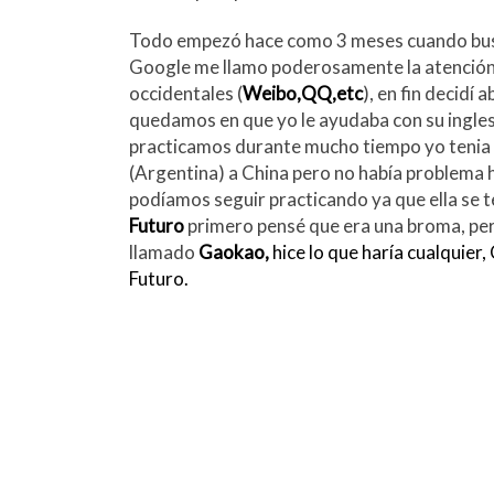
m
Todo empezó hace como 3 meses cuando busc
Google me llamo poderosamente la atención qu
occidentales (
Weibo,QQ,etc
), en fin decidí
quedamos en que yo le ayudaba con su ingles
practicamos durante mucho tiempo yo tenia 
(Argentina) a China pero no había problema
podíamos seguir practicando ya que ella se 
Futuro
primero pensé que era una broma, pe
llamado
Gaokao,
hice lo que haría cualquier
Futuro.