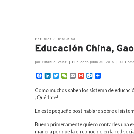
Estudiar
InfoChina
Educación China, Gao
por
Emanuel Velez
|
Publicada
junio 30, 2015
|
41 Come
F
L
T
W
E
G
O
C
a
i
w
e
m
m
u
o
c
n
i
C
a
a
t
m
Como muchos saben los sistema de educación 
e
k
t
h
i
i
l
p
¡Quédate!
b
e
t
a
l
l
o
a
o
d
e
t
o
r
En este pequeño post hablare sobre el sistem
o
I
r
k
t
k
n
.
i
c
r
Bueno primeramente quiero contarles una exp
o
manera por que la eh conocido en la red soci