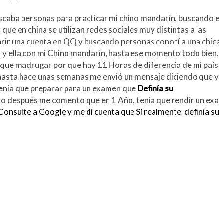
aba personas para practicar mi chino mandarín, buscando 
e en china se utilizan redes sociales muy distintas a las
 abrir una cuenta en QQ y buscando personas conocí a una chic
 y ella con mi Chino mandarín, hasta ese momento todo bien,
que madrugar por que hay 11 Horas de diferencia de mi país
 hasta hace unas semanas me envió un mensaje diciendo que y
tenia que preparar para un examen que
Definía su
ro después me comento que en 1 Año, tenia que rendir un ex
, Consulte a Google y me di cuenta que Si realmente definía su