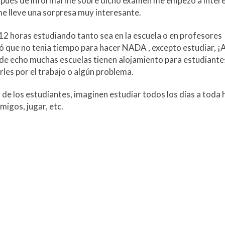
pués de informarme sobre dicho examen me empezó a inter
 me lleve una sorpresa muy interesante.
12 horas estudiando tanto sea en la escuela o en profesores
ó que no tenia tiempo para hacer NADA , excepto estudiar, ¡A
, de echo muchas escuelas tienen alojamiento para estudiante
rles por el trabajo o algún problema.
 de los estudiantes, imaginen estudiar todos los días a toda 
migos, jugar, etc.