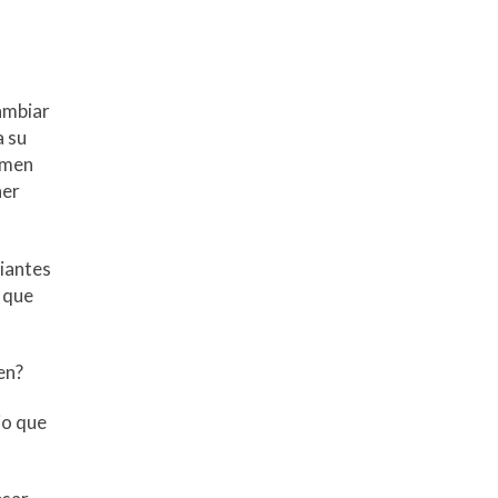
cambiar
a su
amen
ner
diantes
 que
en?
io que