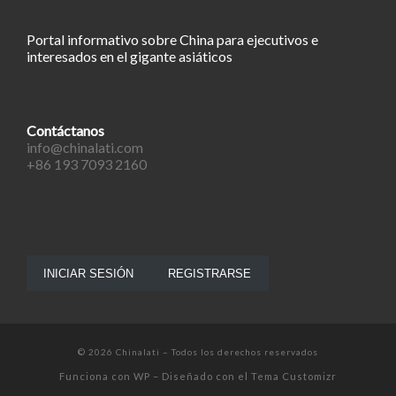
Portal informativo sobre China para ejecutivos e
interesados en el gigante asiáticos
Contáctanos
info@chinalati.com
+86 193 7093 2160
INICIAR SESIÓN
REGISTRARSE
© 2026
Chinalati
– Todos los derechos reservados
Funciona con
WP
– Diseñado con el
Tema Customizr