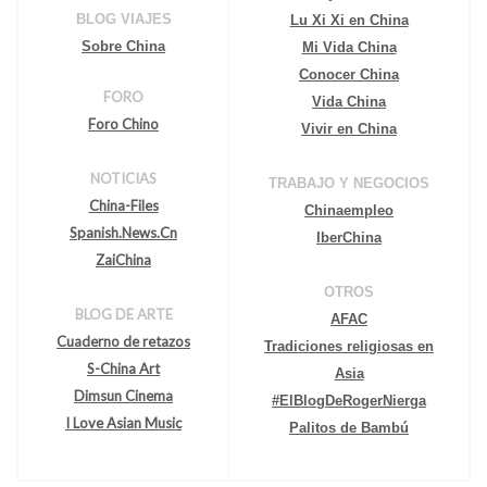
BLOG VIAJES
Lu Xi Xi en China
Sobre China
Mi Vida China
Conocer China
FORO
Vida China
Foro Chino
Vivir en China
NOTICIAS
TRABAJO Y NEGOCIOS
China-Files
Chinaempleo
Spanish.News.Cn
IberChina
ZaiChina
OTROS
BLOG DE ARTE
AFAC
Cuaderno de retazos
Tradiciones religiosas en
S-China Art
Asia
Dimsun Cinema
#ElBlogDeRogerNierga
I Love Asian Music
Palitos de Bambú