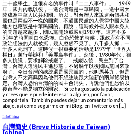
二十歲學生。這很有名的事件叫『二二八事件』。 1949
年，國共內戰以後，一邊台灣還是中華民國，一邊中國大
陸成為中華人民共和國。所以，對台灣人來說這兩個共和
國也是兩個不一樣的國家，不過國民黨的人覺得中國大陸
地方也應該是中華民國的。再說，這時候外省人跟本身人
的問題越來越多，國民黨開始戒嚴到1987年。這差不多
50年的時間叫白色恐怖。白色恐怖的時候，跟政府有不同
政治想法的人就被抓，幾人忽然不見了。八千多人抓，一
千多人死刑了。這時候一很重要的活動是1979年『世界人
權日』遊行舉辦和『美麗島事件』。然後，1980年代，很
多人抗議，要求解除戒嚴了。 戒嚴以後，民主到了台
灣，台灣人選過民主進步黨，不過幾年以後國民黨回來政
府了。今日台灣的總統還是國民黨的，他叫馬英九，但是
台灣人不太高興因為他們不想總統跟大陸新的兩岸贸易协
定。台灣人恐怕台灣的的民主會消失，再說他們也恐怕以
後台灣不能是獨立的國家。 Si te ha gustado la publicación
y crees que le puede interesar a alguien, por favor,
compártela! También puedes dejar un comentario más
abajo, así como seguirme en mi Blog, en Twitter o en […]
InfoChina
台灣簡史 (Breve Historia de Taiwan)
[chino]