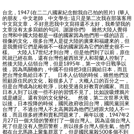
台北，1947 (在二二八國家紀念館我自己拍的照片) (華人
的朋友，中文老師，中文學生: 這只是第二次我在部落客用
中文寫文章， 不好意思我中文寫得還不太好，我希望我的
文章沒有太多寫錯的句詞。謝謝你們) 雖然大陸人覺得
台灣和中國大陸都是一樣的國家因為他們用一樣的語言，
很像的文化，很多台灣人是從大陸的廣東和福建來的，但
是我覺得它們是兩個不一樣的國家因為它們的歷史很不一
樣。 大陸人17世纪才到台灣，但是他們到了以前，原住
民就已經在島，還有台灣也被西班牙人和荷蘭人控制了。
然後大陸人佔領台灣，但是1895年，第一次中日戰爭以
後，因為馬關條約，中國不但得把3億日圓給日本，而且
把台灣全島給日本了。 日本人佔領的時候，雖然他們沒
照顧原住民的文化，殺很多人了，大概人口的百分之一，
但是台灣成為比較乾淨，比較受過良好教育的國家。而且
日本人到了以後一些不好的習慣不見了。比如說吸煙鴉片
或是纏足。還有別的文化變化。 然後，第二次世界大戰
以後，日本投降的時候，國民政府收回台灣，國民黨回來
台灣了。不過台灣人不太高興因為他們已經跟大陸人不一
樣，而且很多經濟和賣私問題來了。兩年以後，1947年2
月27日一個大陸的警察打了一個台灣人。因為這個台灣人
死了但是沒有人懲罰警察，所以很多台灣人很生氣，他們
都在台北馬路上聚集群眾了，但是國民黨殺500多個不到