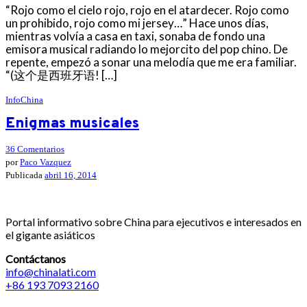
“Rojo como el cielo rojo, rojo en el atardecer. Rojo como
un prohibido, rojo como mi jersey…” Hace unos días,
mientras volvía a casa en taxi, sonaba de fondo una
emisora musical radiando lo mejorcito del pop chino. De
repente, empezó a sonar una melodía que me era familiar.
“(这个是西班牙语! […]
InfoChina
Enigmas musicales
36 Comentarios
por
Paco Vazquez
Publicada
abril 16, 2014
Portal informativo sobre China para ejecutivos e interesados en
el gigante asiáticos
Contáctanos
info@chinalati.com
+86 193 7093 2160