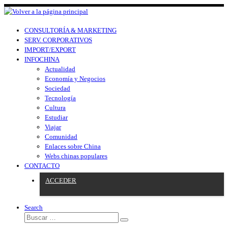
CONSULTORÍA & MARKETING
SERV. CORPORATIVOS
IMPORT/EXPORT
INFOCHINA
Actualidad
Economía y Negocios
Sociedad
Tecnología
Cultura
Estudiar
Viajar
Comunidad
Enlaces sobre China
Webs chinas populares
CONTACTO
ACCEDER
Search