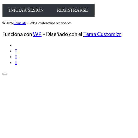
INICIAR SESIÓN
REGISTRARSE
© 2026
Chinalati
– Todos los derechos reservados
Funciona con
WP
– Diseñado con el
Tema Customizr
Close
this
module