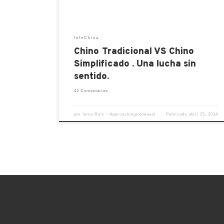
otros defensores del simplificado […]
InfoChina
Chino Tradicional VS Chino
Simplificado . Una lucha sin
sentido.
42 Comentarios
por
Isma Ruiz - Approachingtotheeast
Publicada
abril 25, 2014