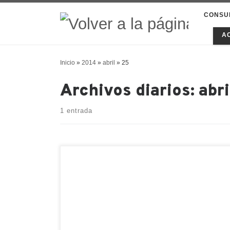
CONSU
A
Inicio
»
2014
»
abril
»
25
Archivos diarios:
abri
1 entrada
Últimamente no dejo de leer comentarios
referentes a la “batalla” entre usuarios del
sistema de escritura tradicional, utilizado
en Taiwan (ROC) y Hong Kong, y el
sistema de escritura simplificada, utilizad
en la República Popular China (RPC) y en
Singapur. Así pues, mientras la RPC y