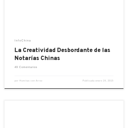
asuntos pendientes pero el más importante de
todos era hacer los trámites para que mis hijos […]
InfoChina
La Creatividad Desbordante de las
Notarías Chinas
49 Comentarios
por
Humitas con Arroz
Publicada
enero 24, 2015
¿Recuerdan mi infografía sobre«el complemento de
dirección»? Una vez que lo han dominado, el