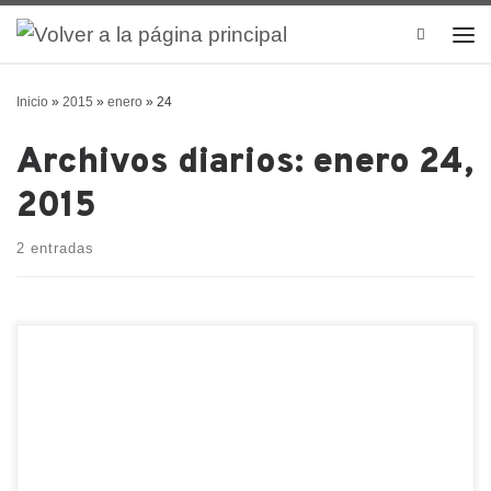
Search
Inicio
»
2015
»
enero
»
24
Archivos diarios:
enero 24,
2015
2 entradas
Después de haber vivido tres años en China
volvimos con la familia a nuestro país a fines de
junio del 2014. Pero al poco tiempo tuve que
retornar a Shenzhen por negocios. Tenía muchos