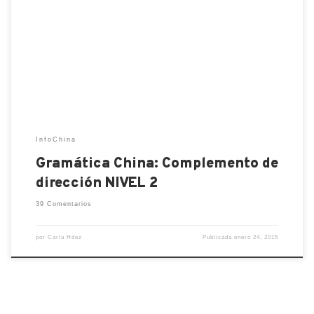
siguiente paso (para hablar como un nativo del
mandarín) es aprender a acompañar al verbo
principal con un verbo de dirección. ¿Es redundante?
En español por supuesto que lo es, no es necesario
decir «baja caminando […]
InfoChina
Gramática China: Complemento de
dirección NIVEL 2
39 Comentarios
por
Carla Hdez
Publicada
enero 24, 2015