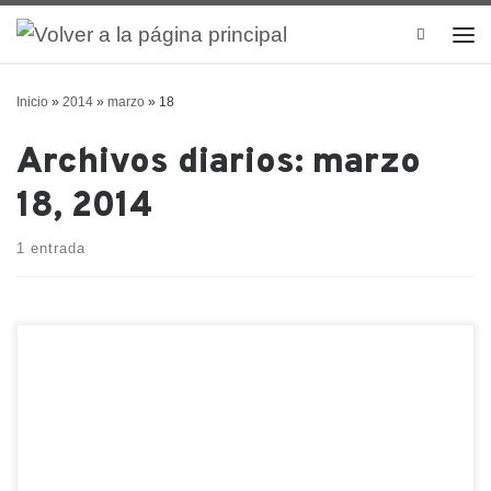
Search
Inicio
»
2014
»
marzo
»
18
Archivos diarios:
marzo
18, 2014
1 entrada
Un grupo de amigos internacionales, desarrollamos
un proyecto único… «Dímelo en Chino» es un video-
blog creado especialmente para cualquier persona
de habla hispana que este pensando aprender Chino
Mandarín. Por medio de videos cortos y muy