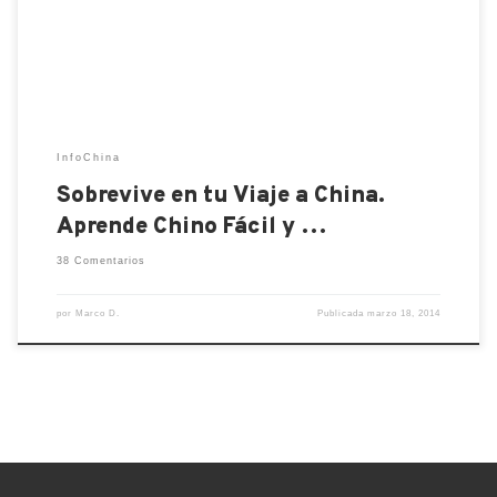
prácticos, aprendemos las frases y palabras básicas
para sobrevivir en tu llegada a China. […]
InfoChina
Sobrevive en tu Viaje a China.
Aprende Chino Fácil y …
38 Comentarios
por
Marco D.
Publicada
marzo 18, 2014