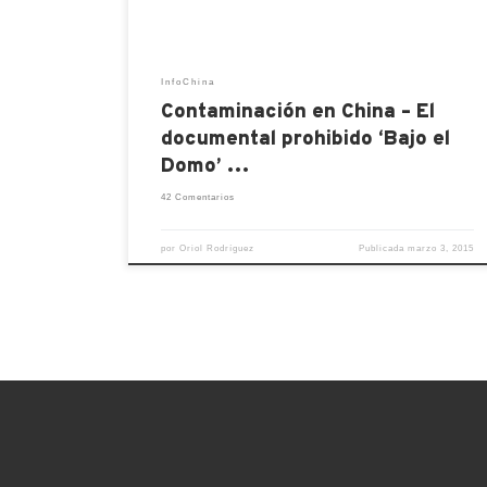
‘Bajo el Domo’ (柴静雾霾调查：穹顶之下),
que […]
InfoChina
Contaminación en China – El
documental prohibido ‘Bajo el
Domo’ …
42 Comentarios
por
Oriol Rodríguez
Publicada
marzo 3, 2015