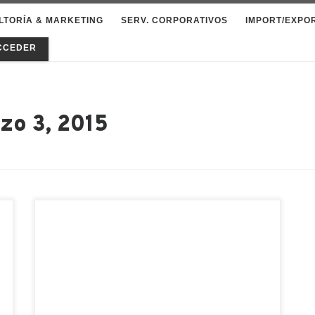
LTORÍA & MARKETING
SERV. CORPORATIVOS
IMPORT/EXPO
CCEDER
zo 3, 2015
El turismo es una forma divertida y
distendida de conocer otras culturas e
idiomas. Puede ser una actividad social si
la realizas con amigos o familia, e incluso
los más aventureros e intrépidos se
atreven a lanzarse a la aventura en
solitario. China es un país que ofrece