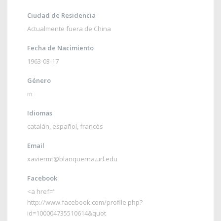
Ciudad de Residencia
Actualmente fuera de China
Fecha de Nacimiento
1963-03-17
Género
m
Idiomas
catalán
,
español
,
francés
Email
xaviermt@blanquerna.url.edu
Facebook
<a href="
http://www.facebook.com/profile.php?
id=100004735510614&quot