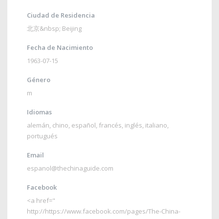
Ciudad de Residencia
北京&nbsp
;
Beijing
Fecha de Nacimiento
1963-07-15
Género
m
Idiomas
alemán
,
chino
,
español
,
francés
,
inglés
,
italiano
,
portugués
Email
espanol@thechinaguide.com
Facebook
<a href="
http://https://www.facebook.com/pages/The-China-