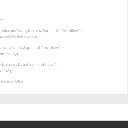
om
book.com/Readyforchina&quot
; rel="nofollow">
/Readyforchina</a&gt
;
om/ready4china&quot
; rel="nofollow">
china</a&gt
;
y4china.eu&quot
; rel="nofollow">
u</a&gt
;
ra china, Otro