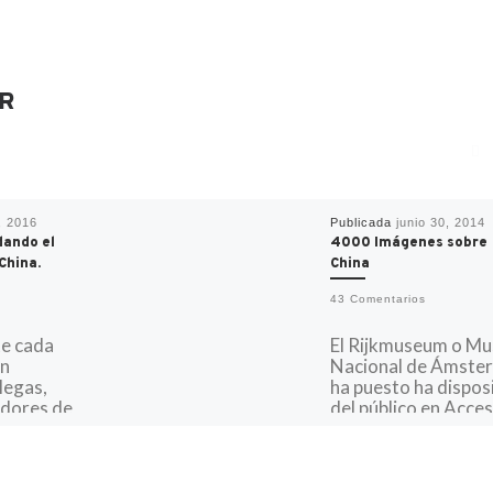
R
, 2016
Publicada
junio 30, 2014
idando el
4000 Imágenes sobre
China.
China
43 Comentarios
te cada
El Rijkmuseum o M
en
Nacional de Ámste
legas,
ha puesto ha dispos
idores de
del público en Acce
les sobre
Abierto un catálog
s que
online con más de
155.000 imágenes 