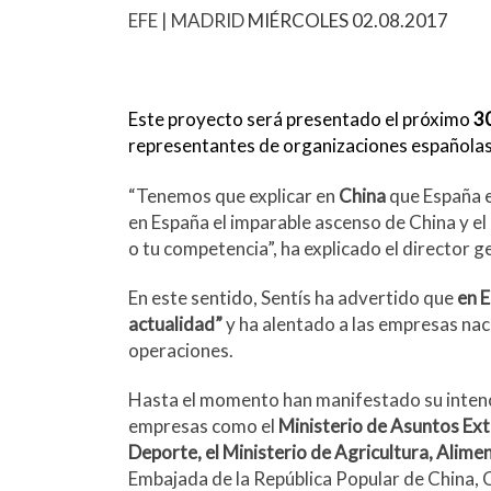
c
r
EFE | MADRID
MIÉRCOLES 02.08.2017
o
m
Este proyecto será presentado el próximo
30
representantes de organizaciones españolas 
“Tenemos que explicar en
China
que España e
en España el imparable ascenso de China y el 
o tu competencia”, ha explicado el director g
En este sentido, Sentís ha advertido que
en E
actualidad”
y ha alentado a las empresas naci
operaciones.
Hasta el momento han manifestado su intenció
empresas como el
Ministerio de Asuntos Ext
Deporte, el Ministerio de Agricultura, Alim
Embajada de la República Popular de China,