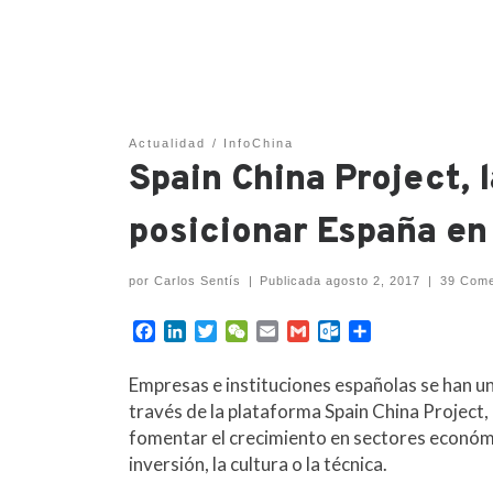
Actualidad
InfoChina
Spain China Project, 
posicionar España en 
por
Carlos Sentís
|
Publicada
agosto 2, 2017
|
39 Come
F
L
T
W
E
G
O
C
a
i
w
e
m
m
u
o
c
n
i
C
a
a
t
m
Empresas e instituciones españolas se han un
e
k
t
h
i
i
l
p
través de la plataforma Spain China Project,
b
e
t
a
l
l
o
a
fomentar el crecimiento en sectores económic
o
d
e
t
o
r
inversión, la cultura o la técnica.
o
I
r
k
t
k
n
.
i