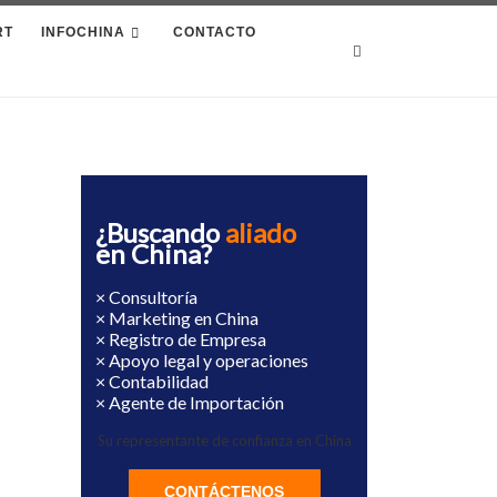
RT
INFOCHINA
CONTACTO
Search
¿Buscando
aliado
en China?
× Consultoría
× Marketing en China
× Registro de Empresa
× Apoyo legal y operaciones
× Contabilidad
× Agente de Importación
Su representante de confianza en China
CONTÁCTENOS