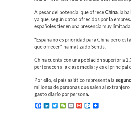
A pesar del potencial que ofrece
China
, la b
ya que, según datos ofrecidos por la empresa
españoles tienen una presencia muy limitada
“España no es prioridad para China pero est
que ofrecer”, ha matizado Sentís.
China cuenta con una población superior a 1.
pertenecen a la clase media; y es el principa
Por ello, el país asiático representa la
segund
millones de personas que salen al extranjero
gasto diario por persona.
F
L
T
W
E
G
O
C
a
i
w
e
m
m
u
o
c
n
i
C
a
a
t
m
e
k
t
h
i
i
l
p
b
e
t
a
l
l
o
a