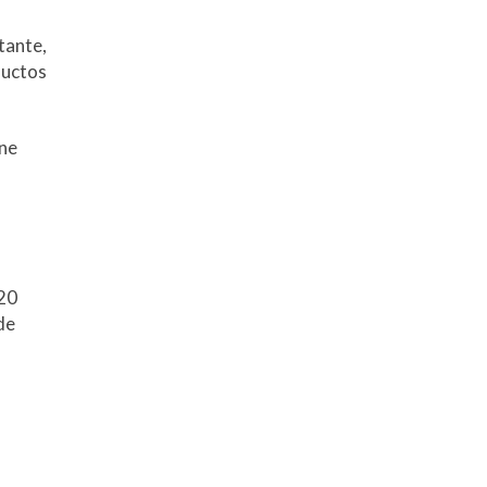
tante,
ductos
ene
120
de