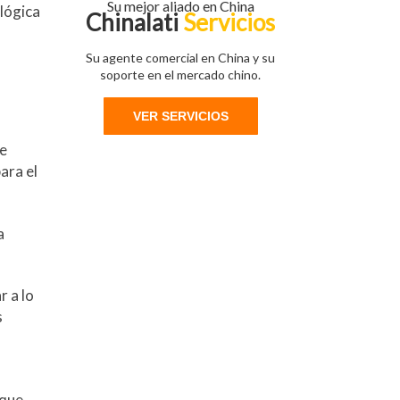
Su mejor aliado en China
lógica
Chinalati
Servicios
Su agente comercial en China y su
soporte en el mercado chino.
VER SERVICIOS
de
ara el
a
r a lo
s
 que