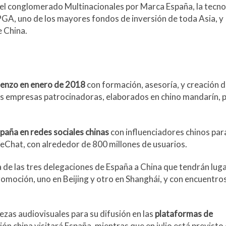
, el conglomerado Multinacionales por Marca España, la tecno
PGA, uno de los mayores fondos de inversión de toda Asia, y
 China.
enzo en enero de 2018
con formación, asesoría, y creación 
as empresas patrocinadoras, elaborados en chino mandarín, p
aña en redes sociales chinas
con influenciadores chinos par
eChat, con alrededor de 800 millones de usuarios.
a de las tres delegaciones de España a China que tendrán luga
omoción, uno en Beijing y otro en Shanghái, y con encuentro
ezas audiovisuales para su difusión en las
plataformas de
n china visitará España, mientras que en julio está previsto