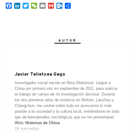
F
L
T
W
E
G
O
C
a
i
w
e
m
m
u
o
c
n
i
C
a
a
t
m
e
k
t
h
i
i
l
p
b
e
t
a
l
l
o
a
o
d
e
t
o
r
AUTOR
o
I
r
k
t
k
n
.
i
c
r
o
m
Javier Telletxea Gago
Investigador social nacido en Bera (Nafarroa). Llegué a
China por primera vez en septiembre de 2011, para realizar
el trabajo de campo de mi investigación doctoral. Durante
los dos primeros años de estancia en Wuhan, Lanzhou y
Changchun, me centré sobre todo en acercarme lo más
posible a la sociedad y la cultura local, metiéndome en todo
tipo de berenjenales sociológicos que se me presentaran.
Web:
Historias de China
76 entradas