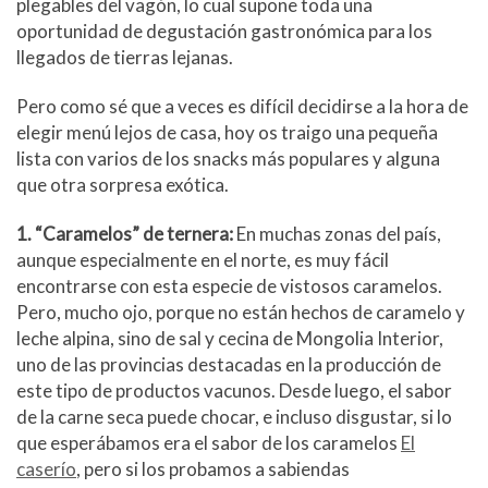
plegables del vagón, lo cual supone toda una
m
oportunidad de degustación gastronómica para los
llegados de tierras lejanas.
Pero como sé que a veces es difícil decidirse a la hora de
elegir menú lejos de casa, hoy os traigo una pequeña
lista con varios de los snacks más populares y alguna
que otra sorpresa exótica.
1. “Caramelos” de ternera:
En muchas zonas del país,
aunque especialmente en el norte, es muy fácil
encontrarse con esta especie de vistosos caramelos.
Pero, mucho ojo, porque no están hechos de caramelo y
leche alpina, sino de sal y cecina de Mongolia Interior,
uno de las provincias destacadas en la producción de
este tipo de productos vacunos. Desde luego, el sabor
de la carne seca puede chocar, e incluso disgustar, si lo
que esperábamos era el sabor de los caramelos
El
caserío
, pero si los probamos a sabiendas