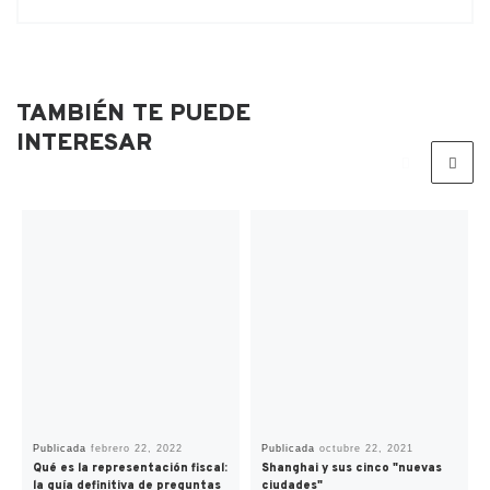
TAMBIÉN TE PUEDE
INTERESAR
Publicada
febrero 22, 2022
Publicada
octubre 22, 2021
Qué es la representación fiscal:
Shanghai y sus cinco "nuevas
la guía definitiva de preguntas
ciudades"