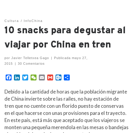
Cultura
InfoChina
10 snacks para degustar al
viajar por China en tren
por
Javier Telletxea Gago
|
Publicada
mayo 27,
2015
|
30 Comentarios
F
L
T
W
E
G
O
C
a
i
w
e
m
m
u
o
c
n
i
C
a
a
t
m
Debido a la cantidad de horas que la población migrante
e
k
t
h
i
i
l
p
de China invierte sobre las raíles, no hay estación de
b
e
t
a
l
l
o
a
tren que no cuente con un florido puesto de conservas
o
d
e
t
o
r
en el que hacerse con unas provisiones para el trayecto.
o
I
r
k
t
k
n
.
i
En este país, está más que aceptado que los viajeros se
c
r
monten una pequeña merendola en las mesas o bandejas
o