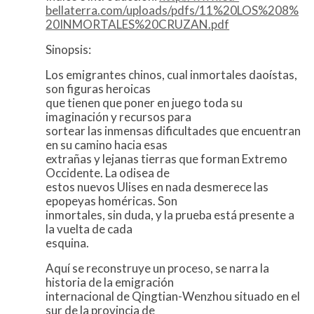
bellaterra.com/uploads/pdfs/11%20LOS%208%
20INMORTALES%20CRUZAN.pdf
Sinopsis:
Los emigrantes chinos, cual inmortales daoístas,
son figuras heroicas
que tienen que poner en juego toda su
imaginación y recursos para
sortear las inmensas dificultades que encuentran
en su camino hacia esas
extrañas y lejanas tierras que forman Extremo
Occidente. La odisea de
estos nuevos Ulises en nada desmerece las
epopeyas homéricas. Son
inmortales, sin duda, y la prueba está presente a
la vuelta de cada
esquina.
Aquí se reconstruye un proceso, se narra la
historia de la emigración
internacional de Qingtian-Wenzhou situado en el
sur de la provincia de