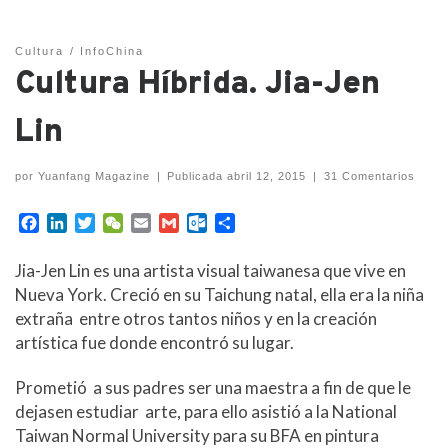
Cultura
InfoChina
Cultura Híbrida. Jia-Jen
Lin
por
Yuanfang Magazine
|
Publicada
abril 12, 2015
|
31 Comentarios
F
L
T
W
E
G
O
C
a
i
w
e
m
m
u
o
c
n
i
C
a
a
t
m
Jia-Jen Lin es una artista visual taiwanesa que vive en
e
k
t
h
i
i
l
p
Nueva York. Creció en su Taichung natal, ella era la niña
b
e
t
a
l
l
o
a
extraña entre otros tantos niños y en la creación
o
d
e
t
o
r
artística fue donde encontró su lugar.
o
I
r
k
t
k
n
.
i
c
r
Prometió a sus padres ser una maestra a fin de que le
o
dejasen estudiar arte, para ello asistió a la National
m
Taiwan Normal University para su BFA en pintura