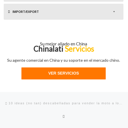
IMPORT/EXPORT
Su mejor aliado en China
Chinalati
Servicios
Su agente comercial en China y su soporte en el mercado chino.
VER SERVICIOS
Navegación de entradas
Entrada anterior
10 ideas (no tan) descabelladas para vender la moto a los chinos
Volver a la lista de entradas
En