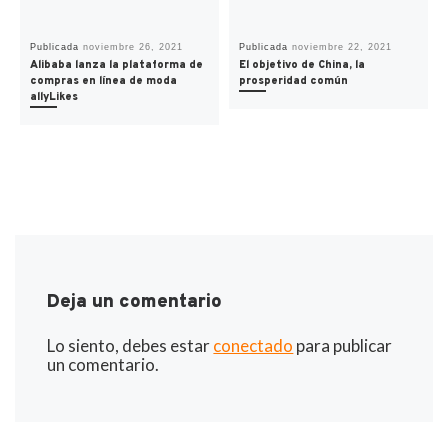
Publicada
noviembre 26, 2021
Publicada
noviembre 22, 2021
Alibaba lanza la plataforma de
El objetivo de China, la
compras en línea de moda
prosperidad común
allyLikes
Deja un comentario
Lo siento, debes estar
conectado
para publicar
un comentario.