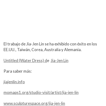
El trabajo de Jia-Jen Lin se ha exhibido con éxito en los
EE.UU., Taiwán, Corea, Australia y Alemania.
Untitled (Water Dress) d
e
Jia-Jen Lin
Para saber más:
jiajenlin.info
momaps1.org/studio-visit/artist/jia-jen-lin
www.sculpturespace.org/jia-jen-lin