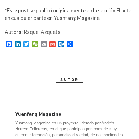
*Este post se publicó originalmente en la sección
El arte
en cualquier parte
en
Yuanfang Magazine
Autora:
Raquel Azqueta
F
L
T
W
E
G
O
C
a
i
w
e
m
m
u
o
c
n
i
C
a
a
t
m
e
k
t
h
i
i
l
p
b
e
t
a
l
l
o
a
o
d
e
t
o
r
AUTOR
o
I
r
k
t
k
n
.
i
c
r
o
m
Yuanfang Magazine
Yuanfang Magazine es un proyecto liderado por Andrés
Herrera-Feligreras, en el que participan personas de muy
diferente formación, personalidad y edad; de nacionalidades