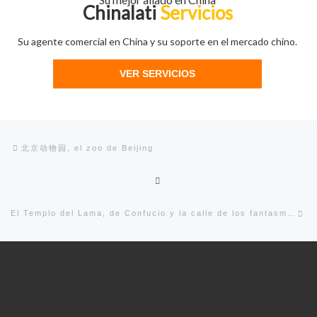
Chinalati
Servicios
Su agente comercial en China y su soporte en el mercado chino.
VER SERVICIOS
Navegación de entradas
Entrada anterior
北京动物园, el zoo de Beijing
Volver a la lista de entradas
En
El Templo del Lama, de Confucio y la calle de los fantasmas (雍和宫, 子庙和鬼街)