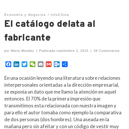
Economía y Negocios
InfoChina
El catálogo delata al
fabricante
por
Mario Mendez
|
Publicada
septiembre 2, 2015
|
39 Comentarios
F
L
T
W
E
G
O
C
a
i
w
e
m
m
u
o
c
n
i
C
a
a
t
m
En una ocasión leyendo una literatura sobre relaciones
e
k
t
h
i
i
l
p
interpersonales orientadas a la dirección empresarial,
b
e
t
a
l
l
o
a
se exponía un dato que me llamo la atención en aquel
o
d
e
t
o
r
entonces. El 70% de la primera impresión que
o
I
r
k
t
k
n
.
i
transmitimos esta relacionada con nuestra imagen y
c
r
para ello el autor tomaba como ejemplo la comparativa
o
de dos personas (dos hombres). Una aseada en la
m
mañana pero sin afeitar y con un código de vestir muy