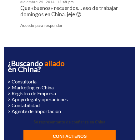
diciembre 29, 2014,
12:49 pm
Que «buenos» recuerdos… eso de trabajar
domingos en China. jeje 😛
Accede para responder
¿Buscando
aliado
en China?
× Consultoría
× Marketing en China
× Registro de Empresa
× Apoyo legal y operaciones
× Contabilidad
× Agente de Importación
Su representante de confianza en China
CONTÁCTENOS