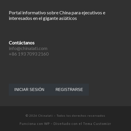
Portal informativo sobre China para ejecutivos e
interesados en el gigante asiáticos
Contáctanos
info@chinalati.com
+86 193 7093 2160
INICIAR SESIÓN
REGISTRARSE
© 2026
Chinalati
– Todos los derechos reservados
Funciona con
WP
– Diseñado con el
Tema Customizr