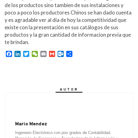
de los productos sino tambien de sus instalaciones y
poco a poco los productores Chinos se han dado cuenta
y es agradable ver al día de hoy la competitividad que
existe con la presentación en sus catálogos de sus
productos y la gran cantidad de informacion previa que
te brindan.
F
L
T
W
E
G
O
C
a
i
w
e
m
m
u
o
c
n
i
C
a
a
t
m
e
k
t
h
i
i
l
p
b
e
t
a
l
l
o
a
o
d
e
t
o
r
AUTOR
o
I
r
k
t
k
n
.
i
c
r
o
m
Mario Mendez
Ingeniero Electrónico con pos grados de Contabilidad,