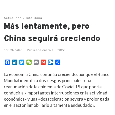
Actualidad
InfoChina
Más lentamente, pero
China seguirá creciendo
por
Chinalati
|
Publicada
enero 15, 2022
F
L
T
W
E
G
O
C
a
i
w
e
m
m
u
o
c
n
i
C
a
a
t
m
La economía China continúa creciendo, aunque el Banco
e
k
t
h
i
i
l
p
Mundial identifica dos riesgos principales: una
b
e
t
a
l
l
o
a
reanudación de la epidemia de Covid-19 que podría
o
d
e
t
o
r
conducir a «importantes interrupciones en la actividad
o
I
r
k
t
k
n
.
i
económica» y una «desaceleración severa y prolongada
c
r
en el sector inmobiliario altamente endeudado».
o
m