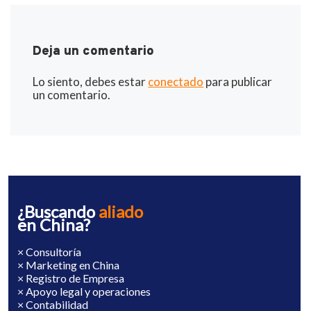
Deja un comentario
Lo siento, debes estar
conectado
para publicar
un comentario.
¿Buscando
aliado
en China?
× Consultoría
× Marketing en China
× Registro de Empresa
× Apoyo legal y operaciones
× Contabilidad