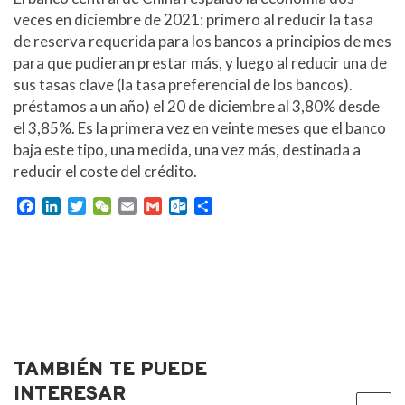
veces en diciembre de 2021: primero al reducir la tasa
de reserva requerida para los bancos a principios de mes
para que pudieran prestar más, y luego al reducir una de
sus tasas clave (la tasa preferencial de los bancos).
préstamos a un año) el 20 de diciembre al 3,80% desde
el 3,85%. Es la primera vez en veinte meses que el banco
baja este tipo, una medida, una vez más, destinada a
reducir el coste del crédito.
F
L
T
W
E
G
O
C
a
i
w
e
m
m
u
o
c
n
i
C
a
a
t
m
e
k
t
h
i
i
l
p
b
e
t
a
l
l
o
a
o
d
e
t
o
r
o
I
r
k
t
k
n
.
i
c
r
TAMBIÉN TE PUEDE
o
m
INTERESAR