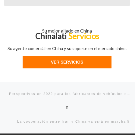
Su mejor aliado en China
Chinalati
Servicios
Su agente comercial en China y su soporte en el mercado chino.
VER SERVICIOS
Navegación de entradas
Entrada anterior
Perspectivas en 2022 para los fabricantes de vehículos eléctricos chinos
Volver a la lista de entradas
En
La cooperación entre Irán y China ya está en marcha