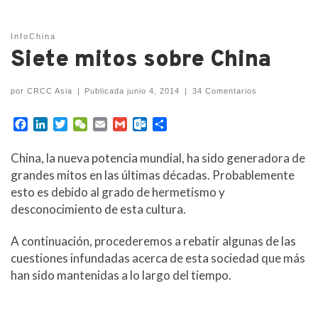
InfoChina
Siete mitos sobre China
por
CRCC Asia
|
Publicada
junio 4, 2014
|
34 Comentarios
F
L
T
W
E
G
O
C
a
i
w
e
m
m
u
o
c
n
i
C
a
a
t
m
China, la nueva potencia mundial, ha sido generadora de
e
k
t
h
i
i
l
p
grandes mitos en las últimas décadas. Probablemente
b
e
t
a
l
l
o
a
esto es debido al grado de hermetismo y
o
d
e
t
o
r
desconocimiento de esta cultura.
o
I
r
k
t
k
n
.
i
c
r
A continuación, procederemos a rebatir algunas de las
o
cuestiones infundadas acerca de esta sociedad que más
m
han sido mantenidas a lo largo del tiempo.