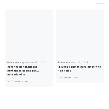
Publicada
septiembre 11, 2015
Publicada
abril 29, 2014
Jóvenes hongkonesas
4 juegos chinos para niños y no
pretender adelgazar…
tan niños
mirando el sol
31 Comentarios
34 Comentarios