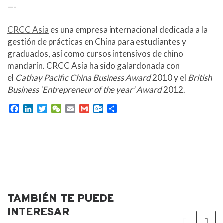
—-
CRCC Asia
es una empresa internacional dedicada a la
gestión de prácticas en China para estudiantes y
graduados, así como cursos intensivos de chino
mandarín.
CRCC Asia ha sido galardonada con
el
Cathay Pacific China Business Award
2010 y el
British
Business ‘Entrepreneur of the year’ Award
2012.
F
L
T
W
E
G
O
C
a
i
w
e
m
m
u
o
c
n
i
C
a
a
t
m
e
k
t
h
i
i
l
p
b
e
t
a
l
l
o
a
o
d
e
t
o
r
o
I
r
k
t
k
n
.
i
c
r
TAMBIÉN TE PUEDE
o
m
INTERESAR