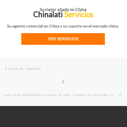
Su mejor aliado en China
Chinalati
Servicios
Su agente comercial en China y su soporte en el mercado chino.
VER SERVICIOS
Navegación de entradas
Entrada anterior
Cuna de ingenios
Volver a la lista de entradas
En
Los ocho inmortales cruzan el mar. Chinos en Extremo Occidente.