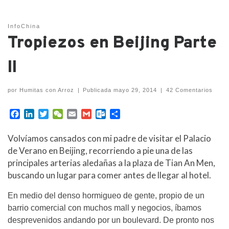
InfoChina
Tropiezos en Beijing Parte
II
por
Humitas con Arroz
|
Publicada
mayo 29, 2014
|
42 Comentarios
F
L
T
W
E
G
O
C
a
i
w
e
m
m
u
o
c
n
i
C
a
a
t
m
Volvíamos cansados con mi padre de visitar el Palacio
e
k
t
h
i
i
l
p
de Verano en Beijing, recorriendo a pie una de las
b
e
t
a
l
l
o
a
principales arterias aledañas a la plaza de Tian An Men,
o
d
e
t
o
r
buscando un lugar para comer antes de llegar al hotel.
o
I
r
k
t
k
n
.
i
c
r
En medio del denso hormigueo de gente, propio de un
o
barrio comercial con muchos mall y negocios, íbamos
m
desprevenidos andando por un boulevard. De pronto nos