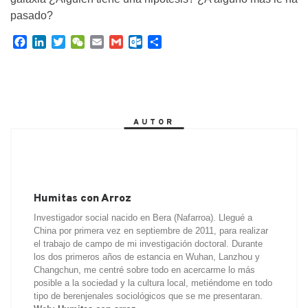
pasado?
F
L
T
W
E
G
O
C
a
i
w
e
m
m
u
o
c
n
i
C
a
a
t
m
e
k
t
h
i
i
l
p
b
e
t
a
l
l
o
a
o
d
e
t
o
r
AUTOR
o
I
r
k
t
k
n
.
i
c
r
o
m
Humitas con Arroz
Investigador social nacido en Bera (Nafarroa). Llegué a
China por primera vez en septiembre de 2011, para realizar
el trabajo de campo de mi investigación doctoral. Durante
los dos primeros años de estancia en Wuhan, Lanzhou y
Changchun, me centré sobre todo en acercarme lo más
posible a la sociedad y la cultura local, metiéndome en todo
tipo de berenjenales sociológicos que se me presentaran.