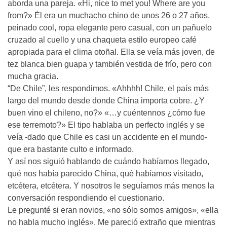
aborda una pareja. «Hi, nice to met you! Where are you
from?» Él era un muchacho chino de unos 26 o 27 años,
peinado cool, ropa elegante pero casual, con un pañuelo
cruzado al cuello y una chaqueta estilo europeo café
apropiada para el clima otoñal. Ella se veía más joven, de
tez blanca bien guapa y también vestida de frío, pero con
mucha gracia.
“De Chile”, les respondimos. «Ahhhh! Chile, el país más
largo del mundo desde donde China importa cobre. ¿Y
buen vino el chileno, no?» «…y cuéntennos ¿cómo fue
ese terremoto?» El tipo hablaba un perfecto inglés y se
veía -dado que Chile es casi un accidente en el mundo-
que era bastante culto e informado.
Y así nos siguió hablando de cuándo habíamos llegado,
qué nos había parecido China, qué habíamos visitado,
etcétera, etcétera. Y nosotros le seguíamos más menos la
conversación respondiendo el cuestionario.
Le pregunté si eran novios, «no sólo somos amigos», «ella
no habla mucho inglés». Me pareció extraño que mientras