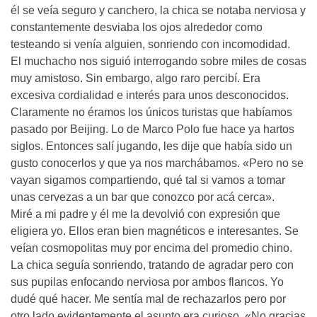
él se veía seguro y canchero, la chica se notaba nerviosa y
constantemente desviaba los ojos alrededor como
testeando si venía alguien, sonriendo con incomodidad.
El muchacho nos siguió interrogando sobre miles de cosas
muy amistoso. Sin embargo, algo raro percibí. Era
excesiva cordialidad e interés para unos desconocidos.
Claramente no éramos los únicos turistas que habíamos
pasado por Beijing. Lo de Marco Polo fue hace ya hartos
siglos. Entonces salí jugando, les dije que había sido un
gusto conocerlos y que ya nos marchábamos. «Pero no se
vayan sigamos compartiendo, qué tal si vamos a tomar
unas cervezas a un bar que conozco por acá cerca».
Miré a mi padre y él me la devolvió con expresión que
eligiera yo. Ellos eran bien magnéticos e interesantes. Se
veían cosmopolitas muy por encima del promedio chino.
La chica seguía sonriendo, tratando de agradar pero con
sus pupilas enfocando nerviosa por ambos flancos. Yo
dudé qué hacer. Me sentía mal de rechazarlos pero por
otro lado evidentemente el asunto era curioso. «No gracias