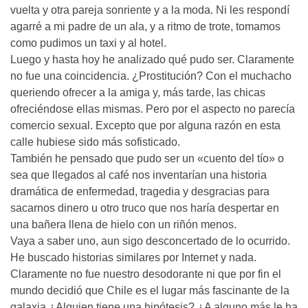
vuelta y otra pareja sonriente y a la moda. Ni les respondí
agarré a mi padre de un ala, y a ritmo de trote, tomamos
como pudimos un taxi y al hotel.
Luego y hasta hoy he analizado qué pudo ser. Claramente
no fue una coincidencia. ¿Prostitución? Con el muchacho
queriendo ofrecer a la amiga y, más tarde, las chicas
ofreciéndose ellas mismas. Pero por el aspecto no parecía
comercio sexual. Excepto que por alguna razón en esta
calle hubiese sido más sofisticado.
También he pensado que pudo ser un «cuento del tío» o
sea que llegados al café nos inventarían una historia
dramática de enfermedad, tragedia y desgracias para
sacarnos dinero u otro truco que nos haría despertar en
una bañera llena de hielo con un riñón menos.
Vaya a saber uno, aun sigo desconcertado de lo ocurrido.
He buscado historias similares por Internet y nada.
Claramente no fue nuestro desodorante ni que por fin el
mundo decidió que Chile es el lugar más fascinante de la
galaxia ¿Alguien tiene una hipótesis? ¿A alguno más le ha