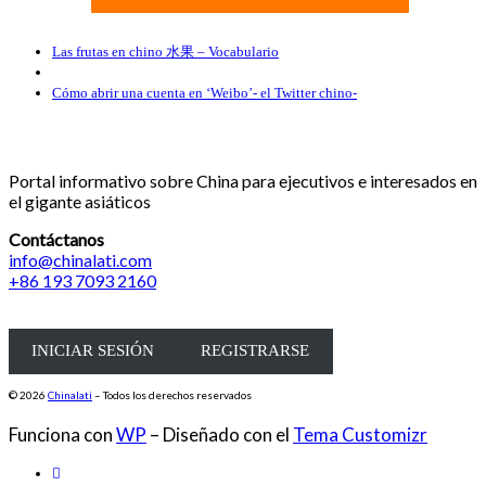
Navegación de entradas
Entrada anterior
Las frutas en chino 水果 – Vocabulario
Volver a la lista de entradas
Entrada siguiente
Cómo abrir una cuenta en ‘Weibo’- el Twitter chino-
Portal informativo sobre China para ejecutivos e interesados en
el gigante asiáticos
Contáctanos
info@chinalati.com
+86 193 7093 2160
INICIAR SESIÓN
REGISTRARSE
© 2026
Chinalati
– Todos los derechos reservados
Funciona con
WP
– Diseñado con el
Tema Customizr