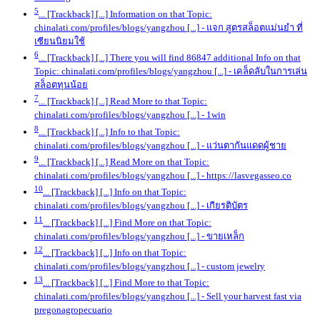
5
... [Trackback] [...] Information on that Topic:
chinalati.com/profiles/blogs/yangzhou [...]
- แจก สูตรสล็อตแม่นยํา ที่
เซียนนิยมใช้
6
... [Trackback] [...] There you will find 86847 additional Info on that
Topic: chinalati.com/profiles/blogs/yangzhou [...]
- เคล็ดลับในการเล่น
สล็อตทุนน้อย
7
... [Trackback] [...] Read More to that Topic:
chinalati.com/profiles/blogs/yangzhou [...]
- 1win
8
... [Trackback] [...] Info to that Topic:
chinalati.com/profiles/blogs/yangzhou [...]
- แว่นตากันแดดผู้ชาย
9
... [Trackback] [...] Read More on that Topic:
chinalati.com/profiles/blogs/yangzhou [...]
- https://lasvegasseo.co
10
... [Trackback] [...] Info on that Topic:
chinalati.com/profiles/blogs/yangzhou [...]
- เกียรติบัตร
11
... [Trackback] [...] Find More on that Topic:
chinalati.com/profiles/blogs/yangzhou [...]
- ขายเหล็ก
12
... [Trackback] [...] Info on that Topic:
chinalati.com/profiles/blogs/yangzhou [...]
- custom jewelry
13
... [Trackback] [...] Find More to that Topic:
chinalati.com/profiles/blogs/yangzhou [...]
- Sell your harvest fast via
pregonagropecuario