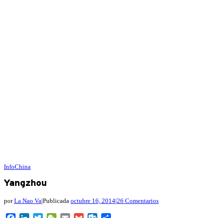
InfoChina
Yangzhou
por
La Nao Va
|
Publicada
octubre 16, 2014
|
26 Comentarios
Facebook
LinkedIn
Twitter
WeChat
Email
Gmail
Outlook.com
Compartir