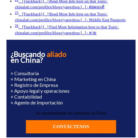
... [Trackback] [...] Read More Info here on that Topic:
chinalati.com/profiles/blogs/yangzhou [...]
- ต่อผมแท้
25
... [Trackback] [...] Read More Info here on that Topic:
chinalati.com/profiles/blogs/yangzhou [...]
- Middle East Passports
26
... [Trackback] [...] Find More Information here to that Topic:
chinalati.com/profiles/blogs/yangzhou [...]
- หวย
¿Buscando
aliado
en China?
× Consultoría
× Marketing en China
× Registro de Empresa
× Apoyo legal y operaciones
× Contabilidad
× Agente de Importación
Su representante de confianza en China
CONTÁCTENOS