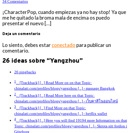
34 Comentarios
¡CharacterPop, cuando empiezas ya no hay stop! Ya que
me he quitado la broma mala de encima os puedo
presentar el nuevo […]
Deja un comentario
Lo siento, debes estar
conectado
para publicar un
comentario.
26 ideas sobre “Yangzhou”
26 pingbacks
1
... [Trackback] [...] Read More on on that Topic:
chinalati.com/profiles/blogs/yangzhou [...]
- massage Bangkok
2
... [Trackback] [...] Read More here on that Topic:
chinalati.com/profiles/blogs/yangzhou [...]
- เว็บคาสิโนออนไลน์
3
... [Trackback] [...] Find More on that Topic:
chinalati.com/profiles/blogs/yangzhou [...]
- betflix wallet
4
... [Trackback] [...] Here you will find 19194 more Information on that
Topic: chinalati.com/profiles/blogs/yangzhou [...]
- Skrota sitt fordon i
Göteborg