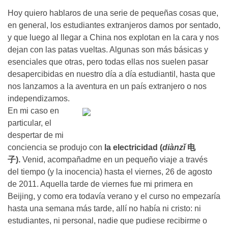
c
r
o
Hoy quiero hablaros de una serie de pequeñas cosas que,
m
en general, los estudiantes extranjeros damos por sentado,
y que luego al llegar a China nos explotan en la cara y nos
dejan con las patas vueltas. Algunas son más básicas y
esenciales que otras, pero todas ellas nos suelen pasar
desapercibidas en nuestro día a día estudiantil, hasta que
nos lanzamos a la aventura en un país extranjero o nos
independizamos.
En mi caso en
particular, el
despertar de mi
conciencia se produjo con
la electricidad (
diànzǐ
电
子).
Venid, acompañadme en un pequeño viaje a través
del tiempo (y la inocencia) hasta el viernes, 26 de agosto
de 2011. Aquella tarde de viernes fue mi primera en
Beijing, y como era todavía verano y el curso no empezaría
hasta una semana más tarde, allí no había ni cristo: ni
estudiantes, ni personal, nadie que pudiese recibirme o