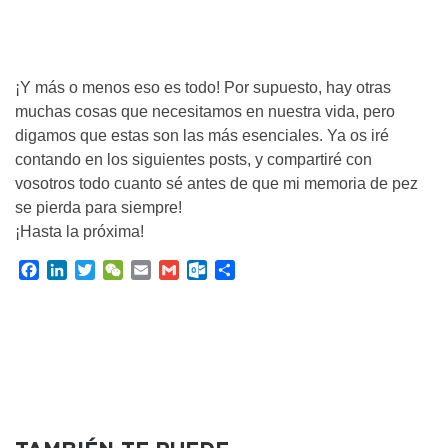
¡Y más o menos eso es todo! Por supuesto, hay otras
muchas cosas que necesitamos en nuestra vida, pero
digamos que estas son las más esenciales. Ya os iré
contando en los siguientes posts, y compartiré con
vosotros todo cuanto sé antes de que mi memoria de pez
se pierda para siempre!
¡Hasta la próxima!
F
L
T
W
E
G
O
C
a
i
w
e
m
m
u
o
c
n
i
C
a
a
t
m
e
k
t
h
i
i
l
p
b
e
t
a
l
l
o
a
o
d
e
t
o
r
o
I
r
k
t
k
n
.
i
c
r