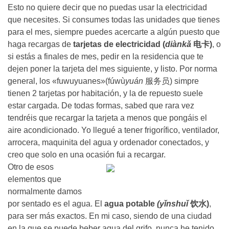
Esto no quiere decir que no puedas usar la electricidad
que necesites. Si consumes todas las unidades que tienes
para el mes, siempre puedes acercarte a algún puesto que
haga recargas de
tarjetas de electricidad (
diàn
kǎ
电卡)
, o
si estás a finales de mes, pedir en la residencia que te
dejen poner la tarjeta del mes siguiente, y listo. Por norma
general, los «fuwuyuanes»(fúwù
yuán
服务员) simpre
tienen 2 tarjetas por habitación, y la de repuesto suele
estar cargada. De todas formas, sabed que rara vez
tendréis que recargar la tarjeta a menos que pongáis el
aire acondicionado. Yo llegué a tener frigorífico, ventilador,
arrocera, maquinita del agua y ordenador conectados, y
creo que solo en una ocasión fui a recargar.
Otro de esos
elementos que
normalmente damos
por sentado es el agua. El
agua potable
(
yǐnshuǐ
饮水)
,
para ser más exactos. En mi caso, siendo de una ciudad
en la que se puede beber agua del grifo, nunca he tenido