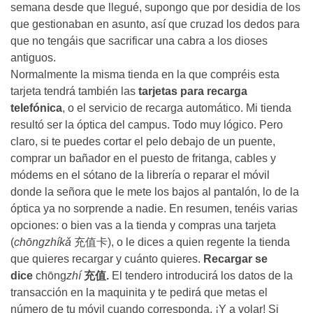
semana desde que llegué, supongo que por desidia de los
que gestionaban en asunto, así que cruzad los dedos para
que no tengáis que sacrificar una cabra a los dioses
antiguos.
Normalmente la misma tienda en la que compréis esta
tarjeta tendrá también las
tarjetas para recarga
telefónica
, o el servicio de recarga automático. Mi tienda
resultó ser la óptica del campus. Todo muy lógico. Pero
claro, si te puedes cortar el pelo debajo de un puente,
comprar un bañador en el puesto de fritanga, cables y
módems en el sótano de la librería o reparar el móvil
donde la señora que le mete los bajos al pantalón, lo de la
óptica ya no sorprende a nadie. En resumen, tenéis varias
opciones: o bien vas a la tienda y compras una tarjeta
(
chōngzhíkǎ
充值卡), o le dices a quien regente la tienda
que quieres recargar y cuánto quieres.
Recargar se
dice
chōng
zhí
充值.
El tendero introducirá los datos de la
transacción en la maquinita y te pedirá que metas el
número de tu móvil cuando corresponda. ¡Y a volar! Si