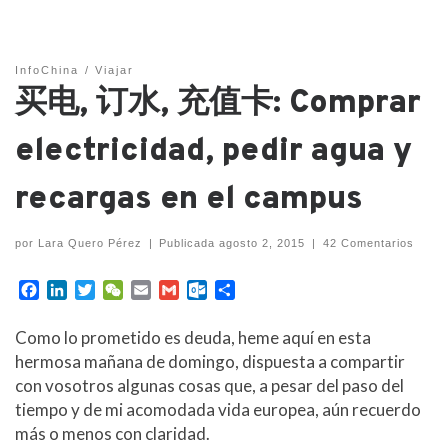
InfoChina
Viajar
买电, 订水, 充值卡: Comprar
electricidad, pedir agua y
recargas en el campus
por
Lara Quero Pérez
|
Publicada
agosto 2, 2015
|
42 Comentarios
F
L
T
W
E
G
O
C
a
i
w
e
m
m
u
o
c
n
i
C
a
a
t
m
Como lo prometido es deuda, heme aquí en esta
e
k
t
h
i
i
l
p
hermosa mañana de domingo, dispuesta a compartir
b
e
t
a
l
l
o
a
con vosotros algunas cosas que, a pesar del paso del
o
d
e
t
o
r
tiempo y de mi acomodada vida europea, aún recuerdo
o
I
r
k
t
k
n
.
i
más o menos con claridad.