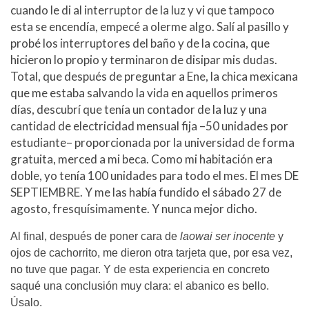
cuando le di al interruptor de la luz y vi que tampoco
esta se encendía, empecé a olerme algo. Salí al pasillo y
probé los interruptores del baño y de la cocina, que
hicieron lo propio y terminaron de disipar mis dudas.
Total, que después de preguntar a Ene, la chica mexicana
que me estaba salvando la vida en aquellos primeros
días, descubrí que tenía un contador de la luz y una
cantidad de electricidad mensual fija –50 unidades por
estudiante– proporcionada por la universidad de forma
gratuita, merced a mi beca. Como mi habitación era
doble, yo tenía 100 unidades para todo el mes. El mes DE
SEPTIEMBRE. Y me las había fundido el sábado 27 de
agosto, fresquísimamente. Y nunca mejor dicho.
Al final, después de poner cara de
laowai ser inocente
y
ojos de cachorrito, me dieron otra tarjeta que, por esa vez,
no tuve que pagar. Y de esta experiencia en concreto
saqué una conclusión muy clara: el abanico es bello.
Úsalo.