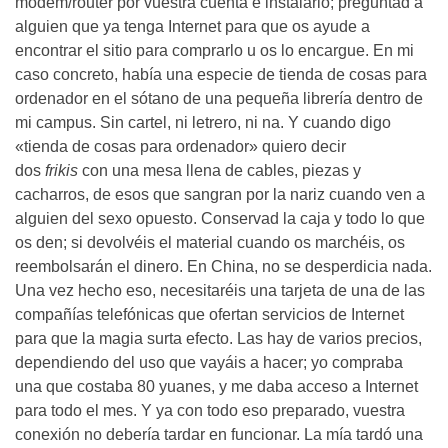
módem/router por vuestra cuenta e instalarlo; preguntad a
alguien que ya tenga Internet para que os ayude a
encontrar el sitio para comprarlo u os lo encargue. En mi
caso concreto, había una especie de tienda de cosas para
ordenador en el sótano de una pequeña librería dentro de
mi campus. Sin cartel, ni letrero, ni na. Y cuando digo
«tienda de cosas para ordenador» quiero decir
dos
frikis
con una mesa llena de cables, piezas y
cacharros, de esos que sangran por la nariz cuando ven a
alguien del sexo opuesto. Conservad la caja y todo lo que
os den; si devolvéis el material cuando os marchéis, os
reembolsarán el dinero. En China, no se desperdicia nada.
Una vez hecho eso, necesitaréis una tarjeta de una de las
compañías telefónicas que ofertan servicios de Internet
para que la magia surta efecto. Las hay de varios precios,
dependiendo del uso que vayáis a hacer; yo compraba
una que costaba 80 yuanes, y me daba acceso a Internet
para todo el mes. Y ya con todo eso preparado, vuestra
conexión no debería tardar en funcionar. La mía tardó una