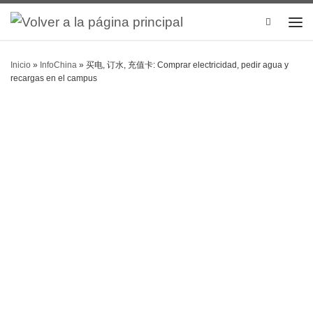
Search
Inicio
»
InfoChina
»
买电, 订水, 充值卡: Comprar electricidad, pedir agua y
recargas en el campus