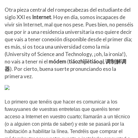
Otra pieza central del rompecabezas del estudiante del
siglo XXI es
Internet
. Hoy en día, somos incapaces de
vivir sin Internet, mal que nos pese. Pues bien, no penséis
que por ir a una residencia universitaria eso quiere decir
que vais a tener conexión disponible desde el primer día;
es más, si os toca una universidad como la mía
(University of Science and Technology, ¡oh, la ironía!),
no vais a tener ni el
módem
(
tiáozhìjiětiáo
qì,
调制解调
器
). Por cierto, buena suerte pronunciando eso la
primera vez.
Lo primero que tenéis que hacer es comunicar a los
fuwuyuanes de vuestras entretelas que queréis tener
acceso a Internet en vuestro cuarto; llamarán a un técnico
(o a alguien con pinta de saber) y este se pasará por la
habitación a habilitar la línea. Tendréis que comprar el