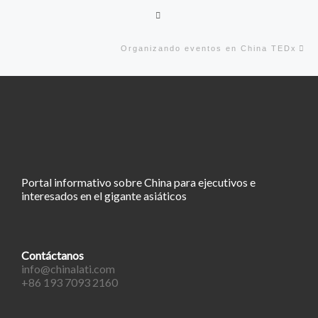
Volver a la lista de entradas
En
Organizando eventos en China TEDx
Portal informativo sobre China para ejecutivos e
interesados en el gigante asiáticos
Contáctanos
info@chinalati.com
+86 193 7093 2160