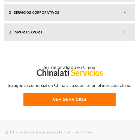
SERVICIOS CORPORATIVOS
IMPORT/EXPORT
Su mejor aliado en China
Chinalati
Servicios
Su agente comercial en China y su soporte en el mercado chino.
VER SERVICIOS
Navegación de entradas
Entrada anterior
10 consejos para pasarla bien en China