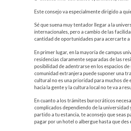
m
Este consejo va especialmente dirigido a quie
Sé que suena muy tentador llegar a la univers
internacionales, pero a cambio de las facili
cantidad de oportunidades para acercarte a la
En primer lugar, en la mayoría de campus univ
residencias claramente separadas de las resi
posibilidad de adentrarse en los espacios de 
comunidad extranjera puede suponer una trab
cultural no es una prioridad para muchos de 
hacia la gente y la cultura local no te va a re
En cuanto a los trámites burocráticos necesa
complicados dependiendo de la universidad y l
partido a tu estancia, te aconsejo que seas 
pagar por un hotel o albergue hasta que des 