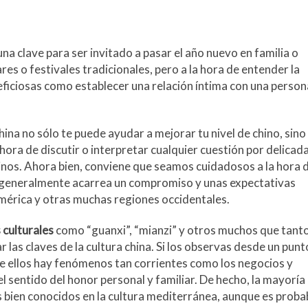
 clave para ser invitado a pasar el año nuevo en familia o
es o festivales tradicionales, pero a la hora de entender la
eficiosas como establecer una relación íntima con una person
ina no sólo te puede ayudar a mejorar tu nivel de chino, sino
ora de discutir o interpretar cualquier cuestión por delicad
nos. Ahora bien, conviene que seamos cuidadosos a la hora 
a generalmente acarrea un compromiso y unas expectativas
mérica y otras muchas regiones occidentales.
 culturales
como “guanxi”, “mianzi” y otros muchos que tant
r las claves de la cultura china. Si los observas desde un punt
de ellos hay fenómenos tan corrientes como los negocios y
l sentido del honor personal y familiar. De hecho, la mayoría
 bien conocidos en la cultura mediterránea, aunque es proba