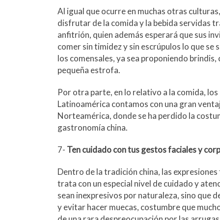
Al igual que ocurre en muchas otras culturas, 
disfrutar de la comida y la bebida servidas t
anfitrión, quien además esperará que sus inv
comer sin timidez y sin escrúpulos lo que se 
los comensales, ya sea proponiendo brindis, 
pequeña estrofa.
Por otra parte, en lo relativo a la comida, l
Latinoamérica contamos con una gran ventaja
Norteamérica, donde se ha perdido la costum
gastronomía china.
7-
Ten cuidado con tus gestos faciales y corp
Dentro de la tradición china, las expresione
trata con un especial nivel de cuidado y aten
sean inexpresivos por naturaleza, sino que 
y evitar hacer muecas, costumbre que mucho
de una rara despreocupación por las arrugas