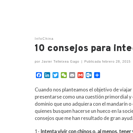
InfoChina
10 consejos para inte
por
Javier Telletxea Gago
|
Publicada
febrero 28, 2015
F
L
T
W
E
G
O
C
a
i
w
e
m
m
u
o
c
n
i
C
a
a
t
m
Cuando nos planteamos el objetivo de viajar 
e
k
t
h
i
i
l
p
presentarse como una cuestión primordial y ca
b
e
t
a
l
l
o
a
dominio que uno adquiera con el mandarín o 
o
d
e
t
o
r
quienes busquen hacerse un hueco en la socie
o
I
r
k
t
k
n
.
i
consejos que me han resultado de gran ayuda 
c
r
o
1-
Intenta vivir con chinos o, al menos, tener