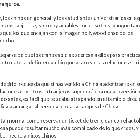
ranjeros
.
 los chinos en general, y los estudiantes universitarios en es
n los extranjeros y son muy amables con nosotros, aunque ta
r aquellos que encajan con la imagen hollywoodiense de los
iducho.
ejarse de que los chinos sólo se acercan a ellos para practic
ecto natural del intercambio que acarrean las relaciones soci
decirlo, recuerda que si has venido a China a adentrarte en s
laciones con otros extranjeros supondrá una mala inversión 
o antes, es fácil que te acabe atrapando en el temible círcul
ica a amargar al personal en cada campus de China.
 tan normal como reservar un ticket de tren o dar con el aut
eresa puede resultar mucho más complicado de lo que crees, y
er hecho amigos chinos.