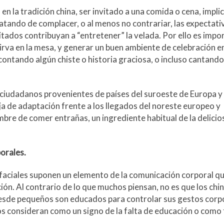
en la tradición china, ser invitado a una comida o cena, impli
ratando de complacer, o al menos no contrariar, las expectati
itados contribuyan a “entretener” la velada. Por ello es impo
sirva en la mesa, y generar un buen ambiente de celebración e
contando algún chiste o historia graciosa, o incluso cantand
os ciudadanos provenientes de países del suroeste de Europa y
 de adaptación frente a los llegados del noreste europeo y
bre de comer entrañas, un ingrediente habitual de la delicio
orales.
s faciales suponen un elemento de la comunicación corporal q
ción. Al contrario de lo que muchos piensan, no es que los chi
desde pequeños son educados para controlar sus gestos corp
s consideran como un signo de la falta de educación o como 
.