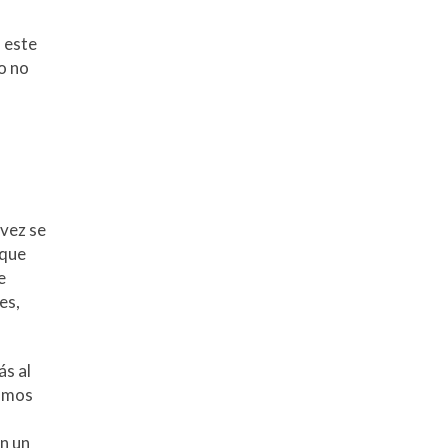
 este
o no
 vez se
 que
e
es,
ás al
tamos
n un