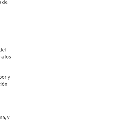
o de
del
ra los
por y
ción
na, y