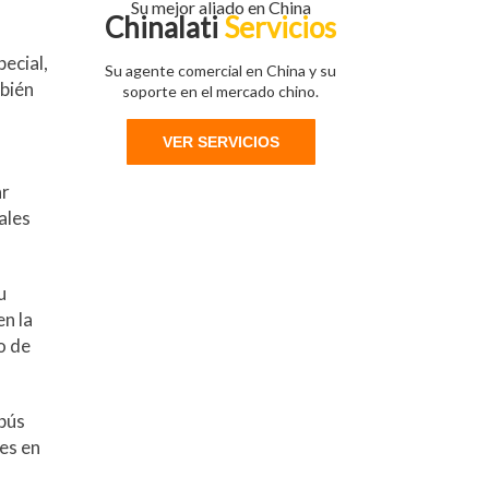
Su mejor aliado en China
Chinalati
Servicios
pecial,
Su agente comercial en China y su
mbién
soporte en el mercado chino.
VER SERVICIOS
ar
ales
u
en la
o de
obús
 es en