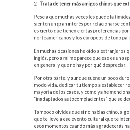
2-
Trata de tener más amigos chinos que ext
Pese a que muchas veces les puede la timidez,
sienten un gran interés por relacionarse co
es cierto que tienen ciertas preferencias po
norteamericanos y los europeos de tono pal
En muchas ocasiones he oído a extranjeros qu
inglés, pero a mí me parece que ese es un asp
en general y que no hay por qué despreciar.
Por otra parte, y aunque suene un poco duro 
modo vida, dedicar tu tiempo a establecer re
mayoría de los casos, y como ya he mencionad
“inadaptados autocomplacientes” que se ded
Tampoco olvides que si no hablas chino, algo
que te lleve a ese evento cultural que te int
esos momentos cuando más agradecerás hab