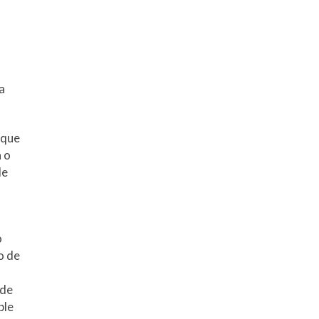
a
 que
a o
de
o
o de
 de
ble