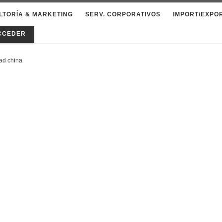
LTORÍA & MARKETING
SERV. CORPORATIVOS
IMPORT/EXPO
CCEDER
dad china