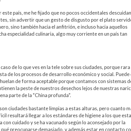
 este país, me he fijado que no pocos occidentales descuidan
es, sin advertir que un gesto de disgusto por el plato servid
ro, sino también hacia el anfitrión, e incluso hacia aquellos
cha especialidad culinaria, algo muy corriente en un país tan
so de lo que ves en la tele sobre sus ciudades, porque rara
ta de los procesos de desarrollo económico y social. Puede
le huelan de forma aceptable porque contamos con sistemas d
tienen la peste de nuestros desechos lejos de nuestras naric
uena parte de la “China profunda”.
on ciudades bastante limpias a estas alturas, pero cuanto m
cil resultará llegar a los estándares de higiene a los que es
 con cuidado y se ha vacunado según lo aconsejado por la
or qué preocuparse demasiado, y además estar en contacto co