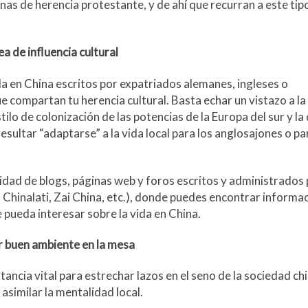
nas de herencia protestante, y de ahí que recurran a este tip
a de influencia cultural
ida en China escritos por expatriados alemanes, ingleses o
 compartan tu herencia cultural. Basta echar un vistazo a la
tilo de colonización de las potencias de la Europa del sur y la 
sultar “adaptarse” a la vida local para los anglosajones o pa
idad de blogs, páginas web y foros escritos y administrados 
Chinalati, Zai China, etc.), donde puedes encontrar informa
 pueda interesar sobre la vida en China.
r buen ambiente en la mesa
ncia vital para estrechar lazos en el seno de la sociedad chi
similar la mentalidad local.