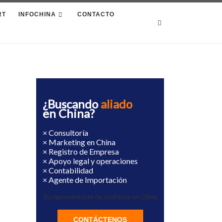
RT
INFOCHINA
CONTACTO
Search
¿Buscando
aliado
en China?
× Consultoría
× Marketing en China
× Registro de Empresa
× Apoyo legal y operaciones
× Contabilidad
× Agente de Importación
Su representante de confianza en China
CONTÁCTENOS