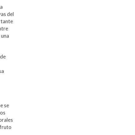
ca
vas del
rtante
ntre
o una
 de
sa
ue se
nos
orales
fruto