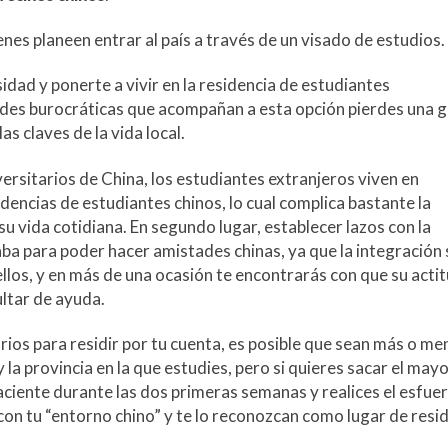
nes planeen entrar al país a través de un visado de estudios.
idad y ponerte a vivir en la residencia de estudiantes
dades burocráticas que acompañan a esta opción pierdes una 
s claves de la vida local.
ersitarios de China, los estudiantes extranjeros viven en
dencias de estudiantes chinos, lo cual complica bastante la
su vida cotidiana. En segundo lugar, establecer lazos con la
a para poder hacer amistades chinas, ya que la integración 
ellos, y en más de una ocasión te encontrarás con que su acti
sultar de ayuda.
rios para residir por tu cuenta, es posible que sean más o me
a provincia en la que estudies, pero si quieres sacar el may
paciente durante las dos primeras semanas y realices el esfue
con tu “entorno chino” y te lo reconozcan como lugar de resid