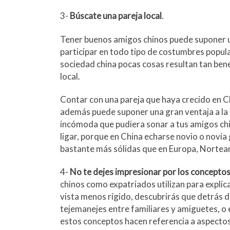
3-
Búscate una pareja local
.
Tener buenos amigos chinos puede suponer una
participar en todo tipo de costumbres popular
sociedad china pocas cosas resultan tan ben
local.
Contar con una pareja que haya crecido en Ch
además puede suponer una gran ventaja a la h
incómoda que pudiera sonar a tus amigos chi
ligar, porque en China echarse novio o novi
bastante más sólidas que en Europa, Nortea
4-
No te dejes impresionar por los conceptos
chinos como expatriados utilizan para explica
vista menos rígido, descubrirás que detrás 
tejemanejes entre familiares y amiguetes, o e
estos conceptos hacen referencia a aspectos