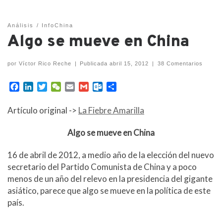
Análisis
InfoChina
Algo se mueve en China
por
Víctor Rico Reche
|
Publicada
abril 15, 2012
|
38 Comentarios
F
L
T
W
E
G
O
C
a
i
w
e
m
m
u
o
c
n
i
C
a
a
t
m
Artículo original ->
La Fiebre Amarilla
e
k
t
h
i
i
l
p
b
e
t
a
l
l
o
a
Algo se mueve en China
o
d
e
t
o
r
o
I
r
k
t
16 de abril de 2012, a medio año de la elección del nuevo
k
n
.
i
c
r
secretario del Partido Comunista de China y a poco
o
menos de un año del relevo en la presidencia del gigante
m
asiático, parece que algo se mueve en la política de este
país.