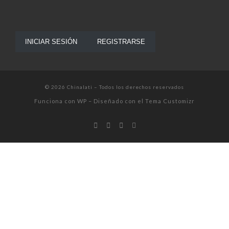
INICIAR SESIÓN
REGISTRARSE
© 2026
Chinalati
– Todos los derechos reservados
Funciona con
WP
– Diseñado con el
Tema Customizr
Share on Facebook
Share on Twitter
Share on LinkedIn
Share on Email
Share on WhatsApp
Close
this