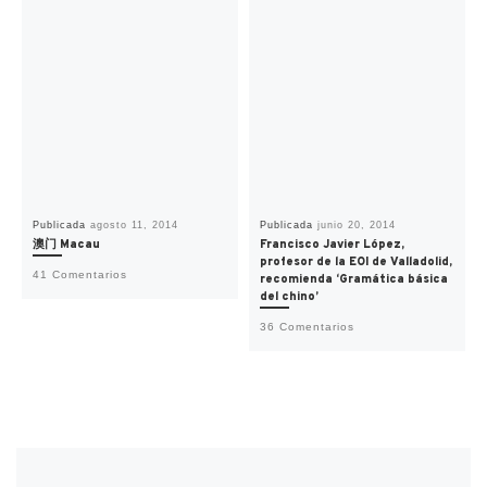
Publicada
agosto 11, 2014
Publicada
junio 20, 2014
澳门 Macau
Francisco Javier López,
profesor de la EOI de Valladolid,
41 Comentarios
recomienda ‘Gramática básica
del chino’
36 Comentarios