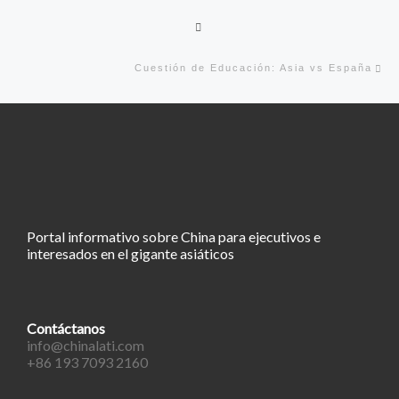
Volver a la lista de entradas
En
Cuestión de Educación: Asia vs España
Portal informativo sobre China para ejecutivos e
interesados en el gigante asiáticos
Contáctanos
info@chinalati.com
+86 193 7093 2160