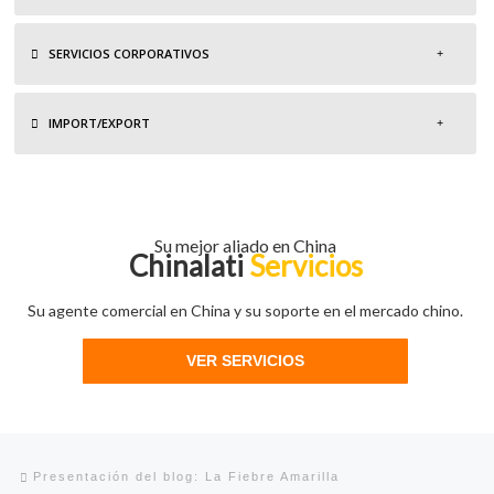
SERVICIOS CORPORATIVOS
IMPORT/EXPORT
Su mejor aliado en China
Chinalati
Servicios
Su agente comercial en China y su soporte en el mercado chino.
VER SERVICIOS
Navegación de entradas
Entrada anterior
Presentación del blog: La Fiebre Amarilla