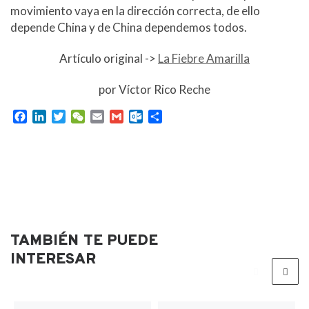
movimiento vaya en la dirección correcta, de ello
depende China y de China dependemos todos.
Artículo original ->
La Fiebre Amarilla
por Víctor Rico Reche
F
L
T
W
E
G
O
C
a
i
w
e
m
m
u
o
c
n
i
C
a
a
t
m
e
k
t
h
i
i
l
p
b
e
t
a
l
l
o
a
o
d
e
t
o
r
o
I
r
k
t
k
n
.
i
c
r
TAMBIÉN TE PUEDE
o
m
INTERESAR