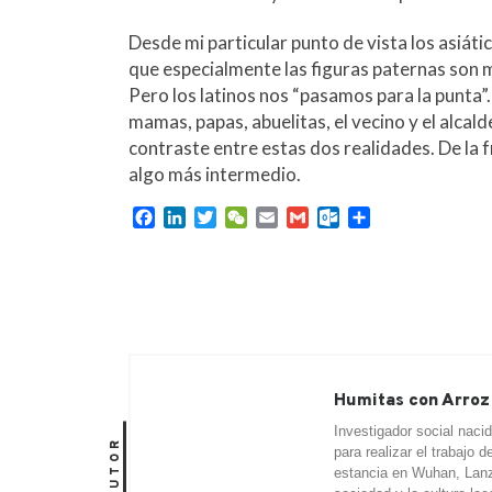
Desde mi particular punto de vista los asiátic
que especialmente las figuras paternas son 
Pero los latinos nos “pasamos para la punta”
mamas, papas, abuelitas, el vecino y el alca
contraste entre estas dos realidades. De la 
algo más intermedio.
F
L
T
W
E
G
O
C
a
i
w
e
m
m
u
o
c
n
i
C
a
a
t
m
e
k
t
h
i
i
l
p
b
e
t
a
l
l
o
a
o
d
e
t
o
r
o
I
r
k
t
k
n
.
i
c
r
Humitas con Arroz
o
Investigador social naci
m
AUTOR
para realizar el trabajo
estancia en Wuhan, Lanz