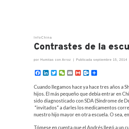
InfoChina
Contrastes de la escu
por
Humitas con Arroz
|
Publicada
septiembre 15, 2014
F
L
T
W
E
G
O
C
a
i
w
e
m
m
u
o
c
n
i
C
a
a
t
m
Cuando llegamos hace ya hace tres años a Sh
e
k
t
h
i
i
l
p
hijos. El más pequeño que debía entrar en Chi
b
e
t
a
l
l
o
a
sido diagnosticado con SDA (Síndrome de Déf
o
d
e
t
o
r
“invitados” a darles los medicamentos corre
o
I
r
k
t
k
n
.
i
nuestro hijo mayor en otra escuela. O sea, e
c
r
o
Tómese en cuenta que el Andrés llegó a un cu