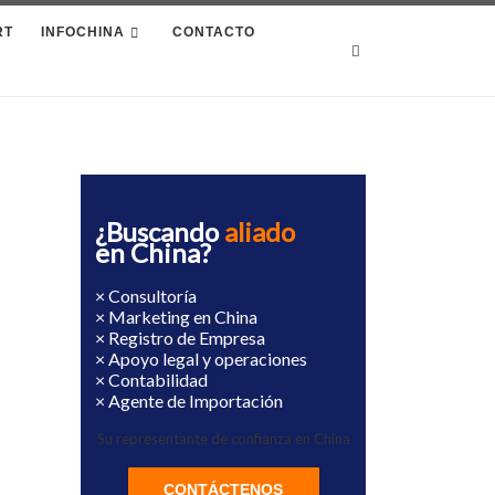
RT
INFOCHINA
CONTACTO
Search
¿Buscando
aliado
en China?
× Consultoría
× Marketing en China
× Registro de Empresa
× Apoyo legal y operaciones
× Contabilidad
× Agente de Importación
Su representante de confianza en China
CONTÁCTENOS