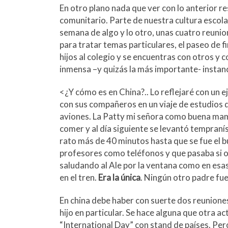
En otro plano nada que ver con lo anterior r
comunitario. Parte de nuestra cultura escola
semana de algo y lo otro, unas cuatro reunio
para tratar temas particulares, el paseo de f
hijos al colegio y se encuentras con otros y 
inmensa –y quizás la más importante- instanc
<¿Y cómo es en China?.. Lo reflejaré con un ej
con sus compañeros en un viaje de estudios 
aviones. La Patty mi señora como buena mam
comer y al día siguiente se levantó tempranís
rato más de 40 minutos hasta que se fue el bu
profesores como teléfonos y que pasaba si ocu
saludando al Ale por la ventana como en esas
en el tren.
Era la única
. Ningún otro padre fue 
En china debe haber con suerte dos reuniones
hijo en particular. Se hace alguna que otra 
“International Day” con stand de países. Pero