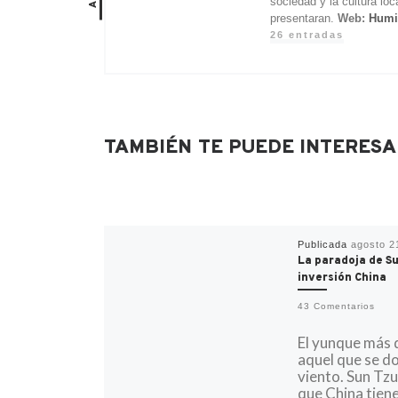
sociedad y la cultura lo
presentaran.
Web:
Humi
26 entradas
TAMBIÉN TE PUEDE INTERESA
Publicada
agosto 2
La paradoja de Su
inversión China
43 Comentarios
El yunque más 
aquel que se do
viento. Sun Tz
que China tien