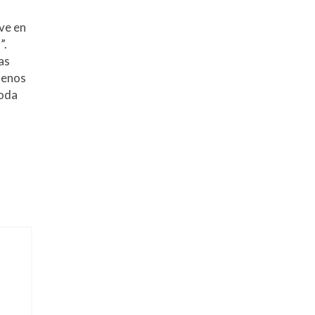
ave en
”.
as
menos
moda