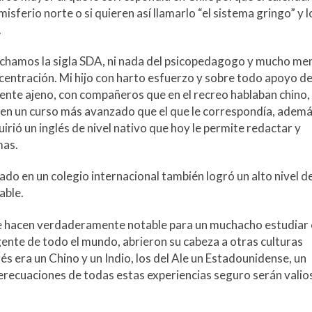
isferio norte o si quieren así llamarlo “el sistema gringo” y 
.
uchamos la sigla SDA, ni nada del psicopedagogo y mucho me
ncentración. Mi hijo con harto esfuerzo y sobre todo apoyo de
nte ajeno, con compañeros que en el recreo hablaban chino,
 en un curso más avanzado que el que le correspondía, ademá
rió un inglés de nivel nativo que hoy le permite redactar y
mas.
do en un colegio internacional también logró un alto nivel d
able.
 hacen verdaderamente notable para un muchacho estudiar 
ente de todo el mundo, abrieron su cabeza a otras culturas
és era un Chino y un Indio, los del Ale un Estadounidense, un
 perecuaciones de todas estas experiencias seguro serán valio