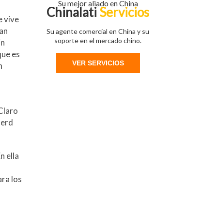
Su mejor aliado en China
Chinalati
Servicios
e vive
ían
Su agente comercial en China y su
soporte en el mercado chino.
in
que es
VER SERVICIOS
n
 Claro
Nerd
n ella
ra los