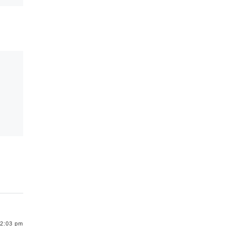
Biden, dijo el viernes
que […]
2:03 pm