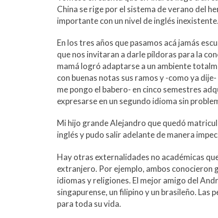
m
China se rige por el sistema de verano del hem
importante con un nivel de inglés inexistente
En los tres años que pasamos acá jamás esc
que nos invitaran a darle píldoras para la co
mamá logró adaptarse a un ambiente totalme
con buenas notas sus ramos y -como ya dije-
me pongo el babero- en cinco semestres adqui
expresarse en un segundo idioma sin proble
Mi hijo grande Alejandro que quedó matricula
inglés y pudo salir adelante de manera impec
Hay otras externalidades no académicas que
extranjero. Por ejemplo, ambos conocieron g
idiomas y religiones. El mejor amigo del Andr
singapurense, un filipino y un brasileño. Las
para toda su vida.