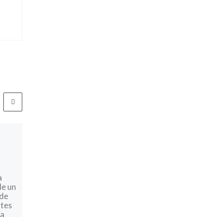
Publicada
febrero 19, 2022
Occidente teme un posible
eje ruso-chino
Rusia ha movilizado
a
fuertes fuerzas en sus
de un
fronteras con Ucrania, y
 de
el presidente de
ntes
Estados Unidos, Joe
ta