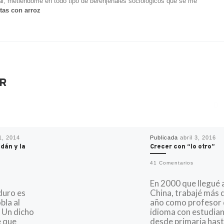
cal, metiéndome en todo tipo de berenjenales sociológicos que se me
tas con arroz
R
1, 2014
Publicada
abril 3, 2016
dán y la
Crecer con “lo otro”
41 Comentarios
En 2000 que llegué 
duro es
China, trabajé más 
bla al
año como profesor
u Un dicho
idioma con estudia
e que
desde primaria has