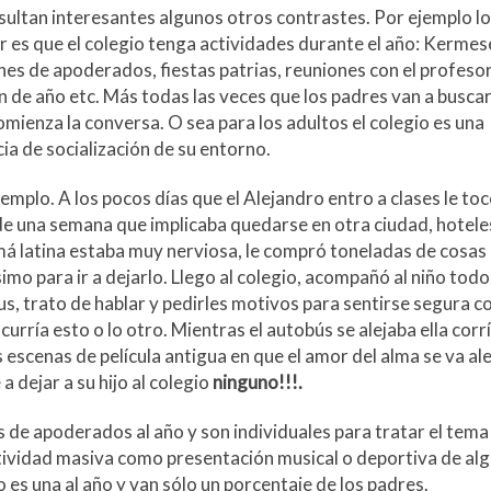
esultan interesantes algunos otros contrastes. Por ejemplo lo
r es que el colegio tenga actividades durante el año: Kermes
nes de apoderados, fiestas patrias, reuniones con el profesor
in de año etc. Más todas las veces que los padres van a buscar
comienza la conversa. O sea para los adultos el colegio es una
ia de socialización de su entorno.
emplo. A los pocos días que el Alejandro entro a clases le toc
de una semana que implicaba quedarse en otra ciudad, hotele
á latina estaba muy nerviosa, le compró toneladas de cosas
imo para ir a dejarlo. Llego al colegio, acompañó al niño todo
s, trato de hablar y pedirles motivos para sentirse segura co
rría esto o lo otro. Mientras el autobús se alejaba ella corr
 escenas de película antigua en que el amor del alma se va al
a dejar a su hijo al colegio
ninguno!!!.
 de apoderados al año y son individuales para tratar el tema
actividad masiva como presentación musical o deportiva de alg
 es una al año y van sólo un porcentaje de los padres.