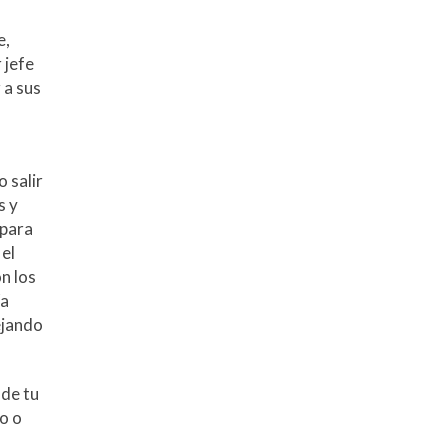
e,
 jefe
 a sus
o salir
s y
 para
 el
n los
ía
ejando
 de tu
o o