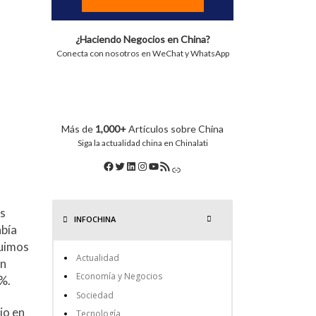
¿Haciendo Negocios en China?
Conecta con nosotros en WeChat y WhatsApp
Más de
1,000+
Artículos sobre China
Siga la actualidad china en Chinalati
os
INFOCHINA
abía
fuimos
Actualidad
on
Economía y Negocios
0%.
Sociedad
io en
Tecnología