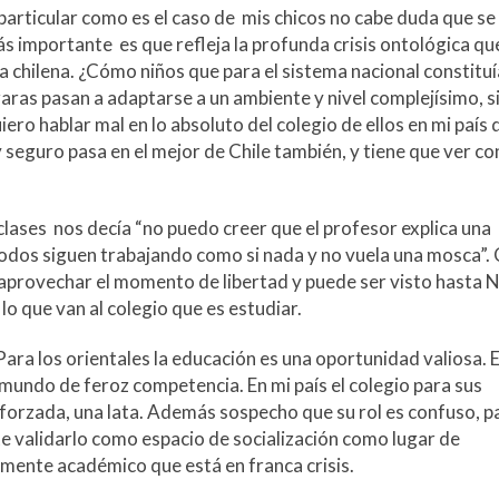
particular como es el caso de mis chicos no cabe duda que se
ás importante es que refleja la profunda crisis ontológica qu
la chilena. ¿Cómo niños que para el sistema nacional constitu
ras pasan a adaptarse a un ambiente y nivel complejísimo, s
ro hablar mal en lo absoluto del colegio de ellos en mi país 
 seguro pasa en el mejor de Chile también, y tiene que ver co
a clases nos decía “no puedo creer que el profesor explica una
 todos siguen trabajando como si nada y no vuela una mosca”.
ue aprovechar el momento de libertad y puede ser visto hasta 
o que van al colegio que es estudiar.
ara los orientales la educación es una oportunidad valiosa. E
n mundo de feroz competencia. En mi país el colegio para sus
orzada, una lata. Además sospecho que su rol es confuso, pa
e validarlo como espacio de socialización como lugar de
tamente académico que está en franca crisis.