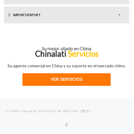
IMPORT/EXPORT
Su mejor aliado en China
Chinalati
Servicios
Su agente comercial en China y su soporte en el mercado chino.
VER SERVICIOS
Navegación de entradas
Entrada anterior
Cómo sacarle provecho al WeChat (微信)
Volver a la lista de entradas