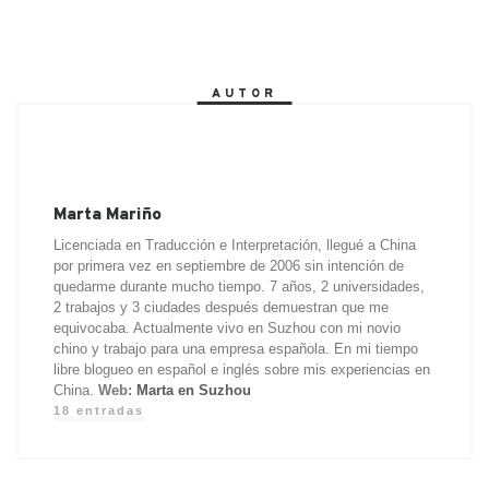
c
n
i
C
a
a
t
m
e
k
t
h
i
i
l
p
b
e
t
a
l
l
o
a
o
d
e
t
o
r
AUTOR
o
I
r
k
t
k
n
.
i
c
r
o
m
Marta Mariño
Licenciada en Traducción e Interpretación, llegué a China
por primera vez en septiembre de 2006 sin intención de
quedarme durante mucho tiempo. 7 años, 2 universidades,
2 trabajos y 3 ciudades después demuestran que me
equivocaba. Actualmente vivo en Suzhou con mi novio
chino y trabajo para una empresa española. En mi tiempo
libre blogueo en español e inglés sobre mis experiencias en
China.
Web:
Marta en Suzhou
18 entradas