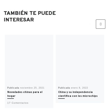
TAMBIÉN TE PUEDE
INTERESAR
Publicada
noviembre 25, 2021
Publicada
enero 8, 2022
Novedades chinas para el
China y su independencia
hogar
científica con los microchips
17 Comentarios