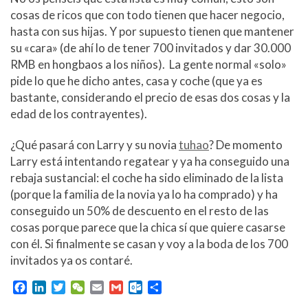
cosas de ricos que con todo tienen que hacer negocio,
hasta con sus hijas. Y por supuesto tienen que mantener
su «cara» (de ahí lo de tener 700 invitados y dar 30.000
RMB en hongbaos a los niños). La gente normal «solo»
pide lo que he dicho antes, casa y coche (que ya es
bastante, considerando el precio de esas dos cosas y la
edad de los contrayentes).
¿Qué pasará con Larry y su novia
tuhao
? De momento
Larry está intentando regatear y ya ha conseguido una
rebaja sustancial: el coche ha sido eliminado de la lista
(porque la familia de la novia ya lo ha comprado) y ha
conseguido un 50% de descuento en el resto de las
cosas porque parece que la chica sí que quiere casarse
con él. Si finalmente se casan y voy a la boda de los 700
invitados ya os contaré.
F
L
T
W
E
G
O
C
a
i
w
e
m
m
u
o