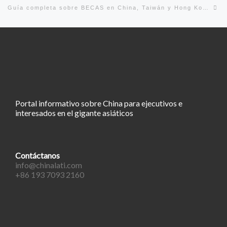
En
Guía completa sobre BECAS en China, Taiwán y Hong Kong (Tercera parte)
Portal informativo sobre China para ejecutivos e
interesados en el gigante asiáticos
Contáctanos
info@chinalati.com
+86 193 7093 2160