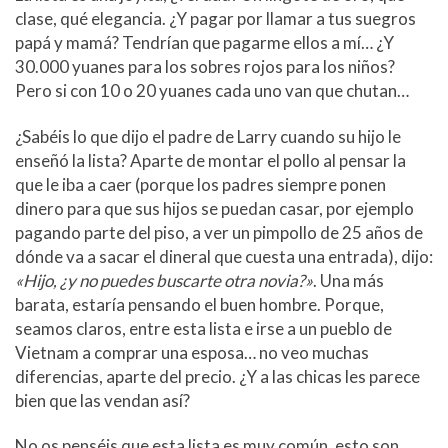
clase, qué elegancia. ¿Y pagar por llamar a tus suegros
papá y mamá? Tendrían que pagarme ellos a mí… ¿Y
30.000 yuanes para los sobres rojos para los niños?
Pero si con 10 o 20 yuanes cada uno van que chutan…
¿Sabéis lo que dijo el padre de Larry cuando su hijo le
enseñó la lista? Aparte de montar el pollo al pensar la
que le iba a caer (porque los padres siempre ponen
dinero para que sus hijos se puedan casar, por ejemplo
pagando parte del piso, a ver un pimpollo de 25 años de
dónde va a sacar el dineral que cuesta una entrada), dijo:
«Hijo, ¿y no puedes buscarte otra novia?»
. Una más
barata, estaría pensando el buen hombre. Porque,
seamos claros, entre esta lista e irse a un pueblo de
Vietnam a comprar una esposa… no veo muchas
diferencias, aparte del precio. ¿Y a las chicas les parece
bien que las vendan así?
No os penséis que esta lista es muy común, esto son