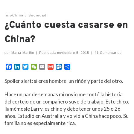
InfoChina
Sociedad
¿Cuánto cuesta casarse en
China?
por
Marta Mariño
|
Publicada
noviembre 5, 2015
|
41 Comentarios
F
L
T
W
E
G
O
C
a
i
w
e
m
m
u
o
c
n
i
C
a
a
t
m
Spoiler alert: si eres hombre, un riñón y parte del otro.
e
k
t
h
i
i
l
p
b
e
t
a
l
l
o
a
Hace un par de semanas mi novio me contó la historia
o
d
e
t
o
r
del cortejo de un compañero suyo de trabajo. Este chico,
o
I
r
k
t
llamémosle Larry, es chino y debe tener unos 25 o 26
k
n
.
i
c
r
años. Estudió en Australia y volvió a China hace poco. Su
o
familia no es especialmente rica.
m