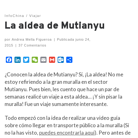
InfoChina
Viajar
La aldea de Mutianyu
por
Andrea Mella Figueroa
|
Publicada
junio 24,
2015
|
37 Comentarios
F
L
T
W
E
G
O
C
a
i
w
e
m
m
u
o
c
n
i
C
a
a
t
m
¿Conocen la aldea de Mutianyu? Sí, ¡La aldea! No me
e
k
t
h
i
i
l
p
estoy refiriendo a la gran muralla en el sector
b
e
t
a
l
l
o
a
Mutianyu. Pues bien, les cuento que hace un par de
o
d
e
t
o
r
semanas realicé un viaje a esta aldea… ¡Y sin pisar la
o
I
r
k
t
k
n
.
i
muralla! Fue un viaje sumamente interesante.
c
r
o
Todo empezó con la idea de realizar una video guía
m
sobre cómo llegar en transporte público a la muralla (Si
no la has visto,
puedes encontrarla aquí
). Pero antes de