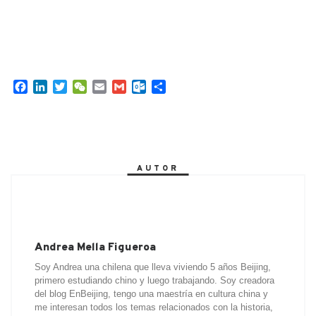
F
L
T
W
E
G
O
C
a
i
w
e
m
m
u
o
c
n
i
C
a
a
t
m
e
k
t
h
i
i
l
p
b
e
t
a
l
l
o
a
o
d
e
t
o
r
AUTOR
o
I
r
k
t
k
n
.
i
c
r
o
m
Andrea Mella Figueroa
Soy Andrea una chilena que lleva viviendo 5 años Beijing,
primero estudiando chino y luego trabajando. Soy creadora
del blog EnBeijing, tengo una maestría en cultura china y
me interesan todos los temas relacionados con la historia,