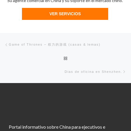
Su agente comercial en China y su soporte en el mercado chino.
VER SERVICIOS
Navegación de entradas
Entrada anterior
Game of Thrones – 权力的游戏 (casas & lemas)
Volver a la lista de entradas
En
Dias de oficina en Shenzhen.
Portal informativo sobre China para ejecutivos e