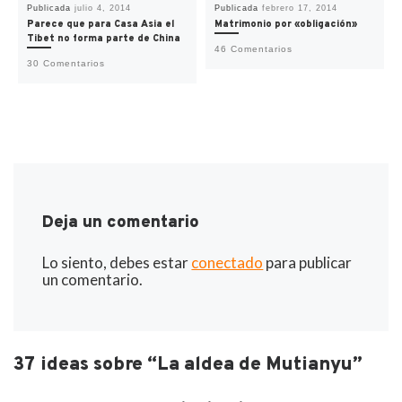
Publicada
julio 4, 2014
Publicada
febrero 17, 2014
Parece que para Casa Asia el
Matrimonio por «obligación»
Tibet no forma parte de China
46 Comentarios
30 Comentarios
Deja un comentario
Lo siento, debes estar
conectado
para publicar
un comentario.
37 ideas sobre “La aldea de Mutianyu”