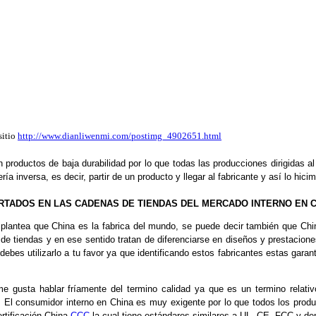
sitio
http://www.dianliwenmi.com/postimg_4902651.html
productos de baja durabilidad por lo que todas las producciones dirigidas a
 inversa, es decir, partir de un producto y llegar al fabricante y así lo hici
RTADOS EN LAS CADENAS DE TIENDAS DEL MERCADO INTERNO EN 
 plantea que China es la fabrica del mundo, se puede decir también que China
 de tiendas y en ese sentido tratan de diferenciarse en diseños y prestacio
ebes utilizarlo a tu favor ya que identificando estos fabricantes estas gar
gusta hablar fríamente del termino calidad ya que es un termino relativo
 El consumidor interno en China es muy exigente por lo que todos los produ
ertificación China
CCC
la cual tiene estándares similares a UL, CE, FCC y dem