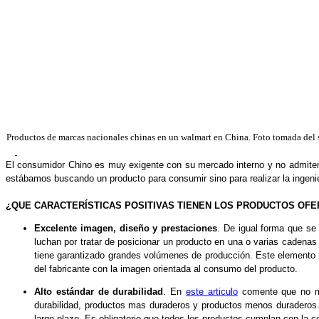
Productos de marcas nacionales chinas en un walmart en China. Foto tomada del 
El consumidor Chino es muy exigente con su mercado interno y no admiten 
estábamos buscando un producto para consumir sino para realizar la ingeniería
¿QUE CARACTERÍSTICAS POSITIVAS TIENEN LOS PRODUCTOS OFE
Excelente imagen, diseño y prestaciones
. De igual forma que se
luchan por tratar de posicionar un producto en una o varias cadenas
tiene garantizado grandes volúmenes de producción. Este elemento d
del fabricante con la imagen orientada al consumo del producto.
Alto estándar de durabilidad
. En
este articulo
comente que no me 
durabilidad, productos mas duraderos y productos menos duraderos.
largo plazo. Es obligatorio que todos los productos cumplan con la c