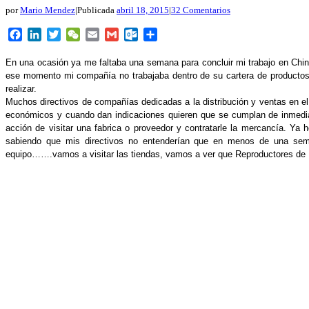
por
Mario Mendez
|
Publicada
abril 18, 2015
|
32 Comentarios
Facebook
LinkedIn
Twitter
WeChat
Email
Gmail
Outlook.com
Compartir
En una ocasión ya me faltaba una semana para concluir mi trabajo en China
ese momento mi compañía no trabajaba dentro de su cartera de productos es
realizar.
Muchos directivos de compañías dedicadas a la distribución y ventas en el
económicos y cuando dan indicaciones quieren que se cumplan de inmediato
acción de visitar una fabrica o proveedor y contratarle la mercancía. Y
sabiendo que mis directivos no entenderían que en menos de una semana 
equipo…….vamos a visitar las tiendas, vamos a ver que Reproductores de