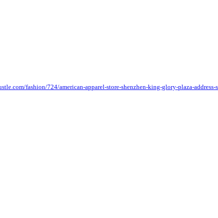
tle.com/fashion/724/american-apparel-store-shenzhen-king-glory-plaza-address-s