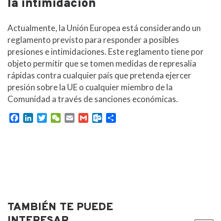
la intimidación
Actualmente, la Unión Europea está considerando un
reglamento previsto para responder a posibles
presiones e intimidaciones. Este reglamento tiene por
objeto permitir que se tomen medidas de represalia
rápidas contra cualquier país que pretenda ejercer
presión sobre la UE o cualquier miembro de la
Comunidad a través de sanciones económicas.
F
L
T
W
E
G
O
C
a
i
w
e
m
m
u
o
c
n
i
C
a
a
t
m
e
k
t
h
i
i
l
p
b
e
t
a
l
l
o
a
o
d
e
t
o
r
o
I
r
k
t
k
n
.
i
c
r
TAMBIÉN TE PUEDE
o
m
INTERESAR