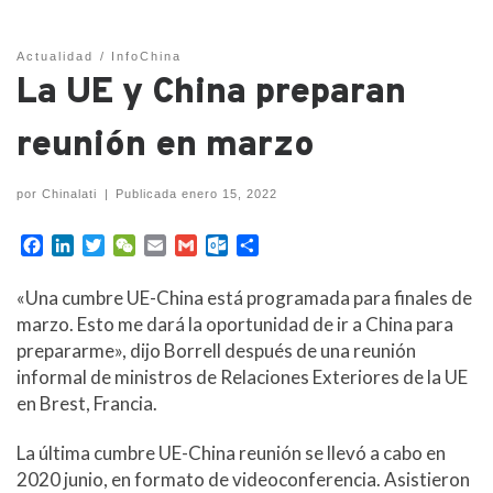
Actualidad
InfoChina
La UE y China preparan
reunión en marzo
por
Chinalati
|
Publicada
enero 15, 2022
F
L
T
W
E
G
O
C
a
i
w
e
m
m
u
o
c
n
i
C
a
a
t
m
«Una cumbre UE-China está programada para finales de
e
k
t
h
i
i
l
p
marzo. Esto me dará la oportunidad de ir a China para
b
e
t
a
l
l
o
a
prepararme», dijo Borrell después de una reunión
o
d
e
t
o
r
informal de ministros de Relaciones Exteriores de la UE
o
I
r
k
t
k
n
.
i
en Brest, Francia.
c
r
o
La última cumbre UE-China reunión se llevó a cabo en
m
2020 junio, en formato de videoconferencia. Asistieron