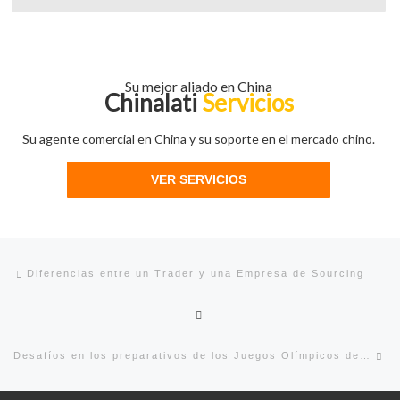
Su mejor aliado en China
Chinalati
Servicios
Su agente comercial en China y su soporte en el mercado chino.
VER SERVICIOS
Navegación de entradas
Entrada anterior
Diferencias entre un Trader y una Empresa de Sourcing
Volver a la lista de entradas
En
Desafíos en los preparativos de los Juegos Olímpicos de Invierno de Beijing