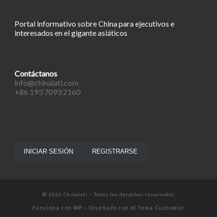
Portal informativo sobre China para ejecutivos e
interesados en el gigante asiáticos
Contáctanos
info@chinalati.com
+86 193 7093 2160
INICIAR SESIÓN
REGISTRARSE
© 2026
Chinalati
– Todos los derechos reservados
Funciona con
WP
– Diseñado con el
Tema Customizr