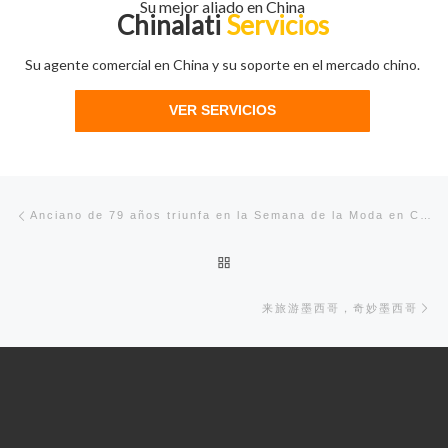
Su mejor aliado en China
Chinalati
Servicios
Su agente comercial en China y su soporte en el mercado chino.
VER SERVICIOS
Navegación de entradas
Entrada anterior
Anciano de 79 años triunfa en la Semana de la Moda en China
Volver a la lista de entradas
En
来旅游墨西哥，奇妙墨西哥