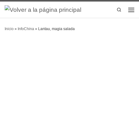
Search
Inicio
»
InfoChina
»
Lantau, magia salada