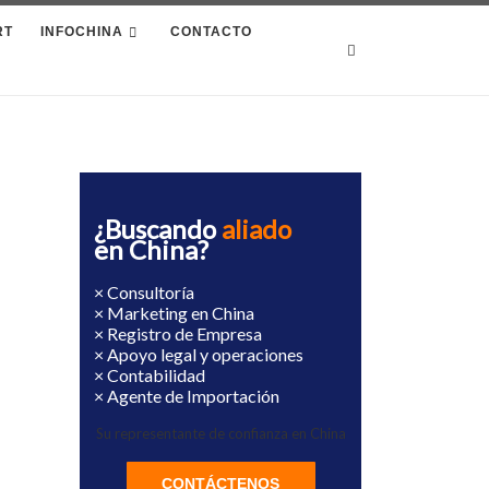
RT
INFOCHINA
CONTACTO
Search
¿Buscando
aliado
en China?
× Consultoría
× Marketing en China
× Registro de Empresa
× Apoyo legal y operaciones
× Contabilidad
× Agente de Importación
Su representante de confianza en China
CONTÁCTENOS