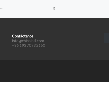
Volver a la lista de entradas
as
Contáctanos
info@chinalati.com
+86 193 7093 2160