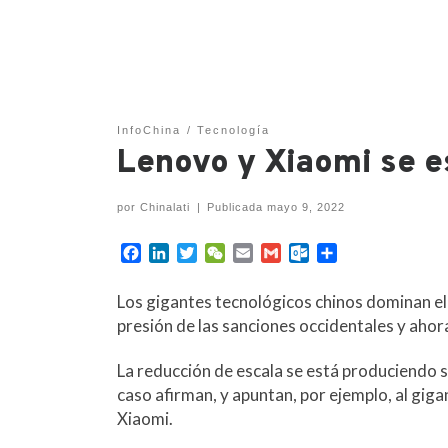
InfoChina
Tecnología
Lenovo y Xiaomi se e
por
Chinalati
|
Publicada
mayo 9, 2022
F
L
T
W
E
G
O
C
a
i
w
e
m
m
u
o
c
n
i
C
a
a
t
m
Los gigantes tecnológicos chinos dominan el
e
k
t
h
i
i
l
p
presión de las sanciones occidentales y ahora
b
e
t
a
l
l
o
a
o
d
e
t
o
r
La reducción de escala se está produciendo s
o
I
r
k
t
caso afirman, y apuntan, por ejemplo, al giga
k
n
.
i
c
r
Xiaomi.
o