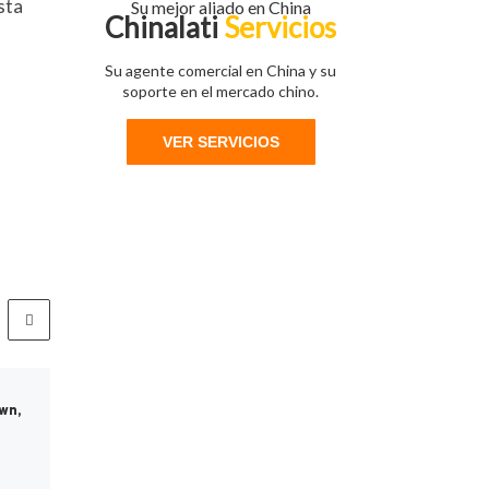
sta
Su mejor aliado en China
Chinalati
Servicios
Su agente comercial en China y su
soporte en el mercado chino.
VER SERVICIOS
Publicada
noviembre 5, 2021
wn,
Preocupa base militar
china en Kenia
El reciente informe