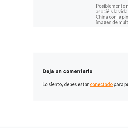
Posiblemente 
asociéis la vida
China con la pi
imagen de mult
pequeños y va
negocios apiña
calles y […]
Deja un comentario
Lo siento, debes estar
conectado
para p