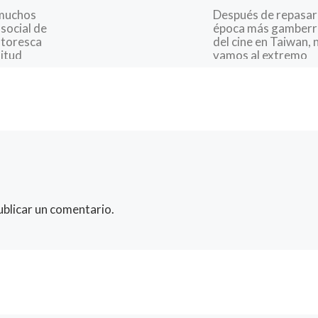
muchos
Después de repasar 
 social de
época más gamberr
ntoresca
del cine en Taiwan, 
itud
vamos al extremo
riados
opuesto, ya que en l
dos en
misma época […]
ublicar un comentario.