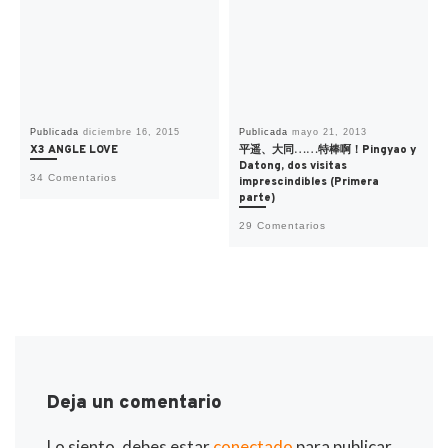
Publicada
diciembre 16, 2015
Publicada
mayo 21, 2013
X3 ANGLE LOVE
平遥、大同……特棒啊！Pingyao y
Datong, dos visitas
34 Comentarios
imprescindibles (Primera
parte)
29 Comentarios
Deja un comentario
Lo siento, debes estar
conectado
para publicar