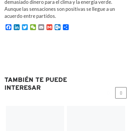
demasiado dinero para el clima y la energía verde.
Aunque las sensaciones son positivas se llegue a un
acuerdo entre partidos.
F
L
T
W
E
G
O
C
a
i
w
e
m
m
u
o
c
n
i
C
a
a
t
m
e
k
t
h
i
i
l
p
b
e
t
a
l
l
o
a
o
d
e
t
o
r
o
I
r
k
t
k
n
.
i
c
r
TAMBIÉN TE PUEDE
o
m
INTERESAR