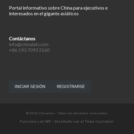
Portal informativo sobre China para ejecutivos e
interesados en el gigante asiáticos
Contáctanos
info@chinalati.com
+86 193 7093 2160
INICIAR SESIÓN
REGISTRARSE
© 2026
Chinalati
– Todos los derechos reservados
Funciona con
WP
– Diseñado con el
Tema Customizr