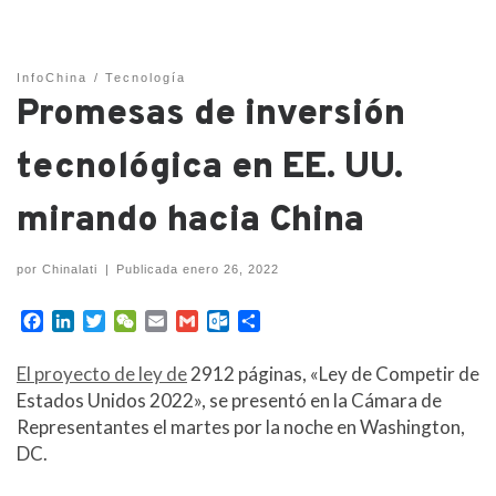
InfoChina
Tecnología
Promesas de inversión
tecnológica en EE. UU.
mirando hacia China
por
Chinalati
|
Publicada
enero 26, 2022
F
L
T
W
E
G
O
C
a
i
w
e
m
m
u
o
c
n
i
C
a
a
t
m
El proyecto de ley de
2912 páginas, «Ley de Competir de
e
k
t
h
i
i
l
p
Estados Unidos 2022», se presentó en la Cámara de
b
e
t
a
l
l
o
a
Representantes el martes por la noche en Washington,
o
d
e
t
o
r
DC.
o
I
r
k
t
k
n
.
i