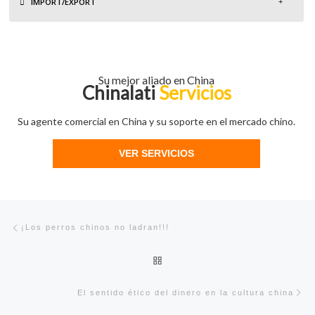
IMPORT/EXPORT
Su mejor aliado en China
Chinalati
Servicios
Su agente comercial en China y su soporte en el mercado chino.
VER SERVICIOS
Navegación de entradas
Entrada anterior
¡Los perros chinos no ladran!!!
Volver a la lista de entradas
En
El sentido ético del dinero en la cultura china