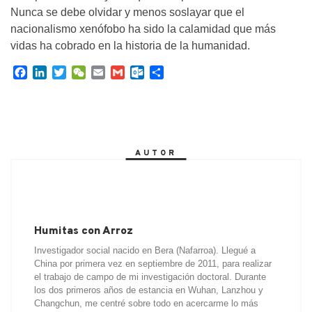
Nunca se debe olvidar y menos soslayar que el
nacionalismo xenófobo ha sido la calamidad que más
vidas ha cobrado en la historia de la humanidad.
F
L
T
W
E
G
O
C
a
i
w
e
m
m
u
o
c
n
i
C
a
a
t
m
e
k
t
h
i
i
l
p
b
e
t
a
l
l
o
a
o
d
e
t
o
r
AUTOR
o
I
r
k
t
k
n
.
i
c
r
o
m
Humitas con Arroz
Investigador social nacido en Bera (Nafarroa). Llegué a
China por primera vez en septiembre de 2011, para realizar
el trabajo de campo de mi investigación doctoral. Durante
los dos primeros años de estancia en Wuhan, Lanzhou y
Changchun, me centré sobre todo en acercarme lo más