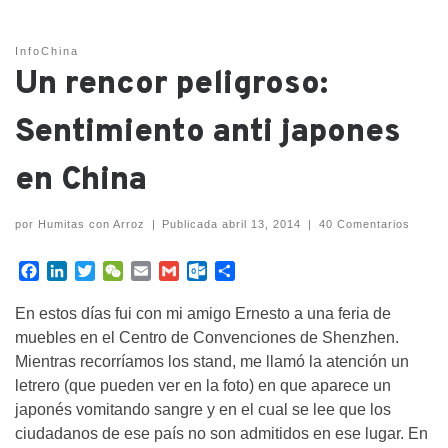
InfoChina
Un rencor peligroso:
Sentimiento anti japones
en China
por
Humitas con Arroz
|
Publicada
abril 13, 2014
|
40 Comentarios
F
L
T
W
E
G
O
C
a
i
w
e
m
m
u
o
c
n
i
C
a
a
t
m
En estos días fui con mi amigo Ernesto a una feria de
e
k
t
h
i
i
l
p
muebles en el Centro de Convenciones de Shenzhen.
b
e
t
a
l
l
o
a
Mientras recorríamos los stand, me llamó la atención un
o
d
e
t
o
r
letrero (que pueden ver en la foto) en que aparece un
o
I
r
k
t
japonés vomitando sangre y en el cual se lee que los
k
n
.
i
c
r
ciudadanos de ese país no son admitidos en ese lugar. En