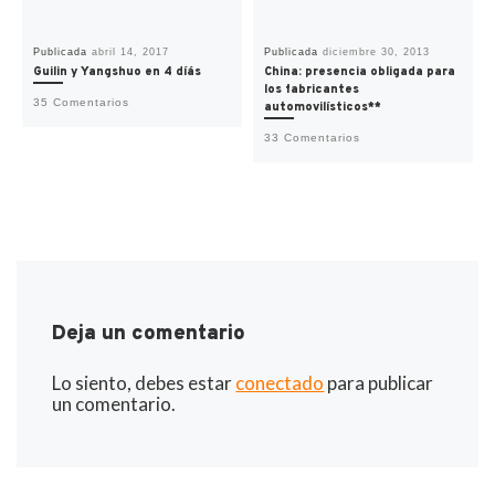
Publicada
abril 14, 2017
Publicada
diciembre 30, 2013
Guilin y Yangshuo en 4 díás
China: presencia obligada para
los fabricantes
35 Comentarios
automovilísticos**
33 Comentarios
Deja un comentario
Lo siento, debes estar
conectado
para publicar
un comentario.