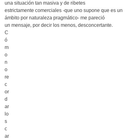
o
una situación tan masiva y de ribetes
m
estrictamente comerciales -que uno supone que es un
ámbito por naturaleza pragmático- me pareció
un mensaje, por decir los menos, desconcertante.
C
ó
m
o
n
o
re
c
or
d
ar
lo
s
c
ar