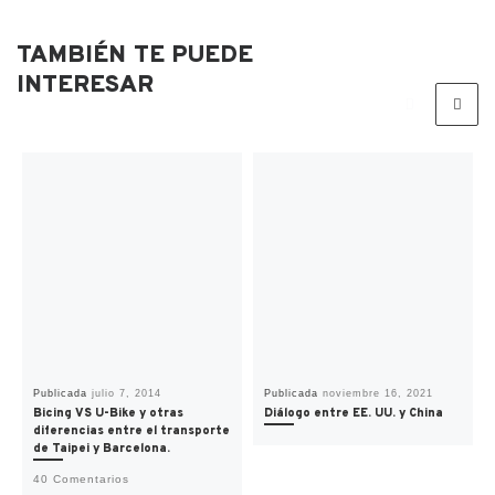
k
n
.
i
c
r
TAMBIÉN TE PUEDE
o
m
INTERESAR
Publicada
julio 7, 2014
Publicada
noviembre 16, 2021
Bicing VS U-Bike y otras
Diálogo entre EE. UU. y China
diferencias entre el transporte
de Taipei y Barcelona.
40 Comentarios