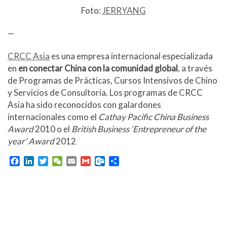
Foto:
JERRYANG
—
CRCC Asia
es una empresa internacional especializada
en
en conectar China con la comunidad global
, a través
de Programas de Prácticas, Cursos Intensivos de Chino
y Servicios de Consultoría.
Los programas de
CRCC
Asia ha sido reconocidos con galardones
internacionales como el
Cathay Pacific China Business
Award
2010 o el
British Business ‘Entrepreneur of the
year’ Award
2012
F
L
T
W
E
G
O
C
a
i
w
e
m
m
u
o
c
n
i
C
a
a
t
m
e
k
t
h
i
i
l
p
b
e
t
a
l
l
o
a
o
d
e
t
o
r
o
I
r
k
t