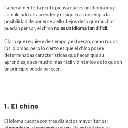
k
n
.
i
c
r
Generalmente, la gente piensa que es un idioma muy
o
complicado de aprender y ni siquiera contempla la
m
posibilidad de ponerse a ello. Lejos de lo que muchos
puedan pensar, el chino
no es un idioma tan difícil.
Claro que requiere de tiempo y esfuerzo, como todos
los idiomas, pero lo cierto es que el chino posee
determinadas características que hacen que su
aprendizaje sea mucho más fácil y dinámico de lo que en
un principio pueda parecer.
1. El chino
El idioma cuenta con tres dialectos mayoritarios:
el
mandarín
, el
cantonés
y el
wu
. De entre éstos, el