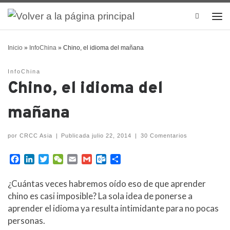
Search
Inicio
»
InfoChina
»
Chino, el idioma del mañana
InfoChina
Chino, el idioma del
mañana
por
CRCC Asia
|
Publicada
julio 22, 2014
|
30 Comentarios
F
L
T
W
E
G
O
C
a
i
w
e
m
m
u
o
c
n
i
C
a
a
t
m
¿Cuántas veces habremos oído eso de que aprender
e
k
t
h
i
i
l
p
chino es casi imposible? La sola idea de ponerse a
b
e
t
a
l
l
o
a
aprender el idioma ya resulta intimidante para no pocas
o
d
e
t
o
r
personas.
o
I
r
k
t