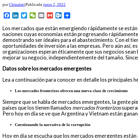
por
Chinalati
|
Publicada
junio 2, 2022
Facebook
LinkedIn
Twitter
WeChat
Email
Gmail
Outlook.com
Compartir
Los mercados que están emergiendo rápidamente se están 
naciones cuyas economías están progresando rápidamente. 
demostrando ser ideales para el abastecimiento. Con el ti
oportunidades de inversión a las empresas. Pero aún así, es
organizaciones esperan éticamente que sus negocios sean ll
mejorar su negocio, independientemente del tamaño. Since
Datos sobre los mercados emergentes
Lea a continuación para conocer en detalle los principales
Los mercados fronterizos ofrecen una nueva clase de crecimiento
Siempre que se habla de mercados emergentes, la gente pien
países que los tienen llamados
mercados fronterizos
superan
Pero hoy en día se ve que Argentina y Vietnam están ganan
Cuestionando la narrativa de la corrupción
Hoy en día se escucha que los mercados emergentes están 