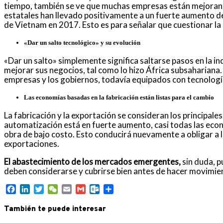
tiempo, también se ve que muchas empresas están mejorando
estatales han llevado positivamente a un fuerte aumento de
de Vietnam en 2017. Esto es para señalar que cuestionar la
«Dar un salto tecnológico» y su evolución
«Dar un salto» simplemente significa saltarse pasos en la 
mejorar sus negocios, tal como lo hizo África subsahariana. 
empresas y los gobiernos, todavía equipados con tecnologí
Las economías basadas en la fabricación están listas para el cambio
La fabricación y la exportación se consideran los principa
automatización está en fuerte aumento, casi todas las eco
obra de bajo costo. Esto conducirá nuevamente a obligar a
exportaciones.
El abastecimiento de los mercados emergentes,
sin duda, 
deben considerarse y cubrirse bien antes de hacer movimien
Facebook
LinkedIn
Twitter
WeChat
Email
Gmail
Outlook.com
Compartir
También te puede interesar