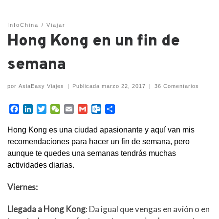
InfoChina
Viajar
Hong Kong en un fin de
semana
por
AsiaEasy Viajes
|
Publicada
marzo 22, 2017
|
36 Comentarios
F
L
T
W
E
G
O
C
a
i
w
e
m
m
u
o
c
n
i
C
a
a
t
m
Hong Kong es una ciudad apasionante y aquí van mis
e
k
t
h
i
i
l
p
recomendaciones para hacer un fin de semana, pero
b
e
t
a
l
l
o
a
aunque te quedes una semanas tendrás muchas
o
d
e
t
o
r
actividades diarias.
o
I
r
k
t
k
n
.
i
Viernes:
c
r
o
m
Llegada a Hong Kong
: Da igual que vengas en avión o en