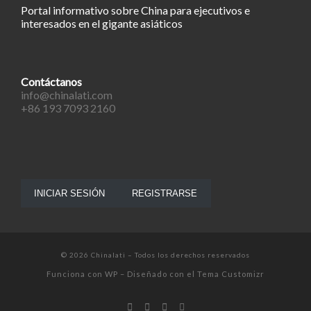
Portal informativo sobre China para ejecutivos e
interesados en el gigante asiáticos
Contáctanos
info@chinalati.com
+86 193 7093 2160
INICIAR SESIÓN
REGISTRARSE
© 2026
Chinalati
– Todos los derechos reservados
Funciona con
WP
– Diseñado con el
Tema Customizr