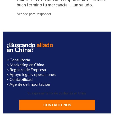
buen termino tu mercancía……un saludo.
Accede para responder
¿Buscando
aliado
en China?
× Consultoría
× Marketing en China
× Registro de Empresa
× Apoyo legal y operaciones
× Contabilidad
× Agente de Importación
Su representante de confianza en China
CONTÁCTENOS