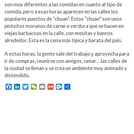
son muy diferentes a las comidas en cuanto al tipo de
comida, pero a esas horas aparecen en las calles los
populares puestos de “chuan”. Estos “chuan” son unos
pintxitos morunos de carne o verdura que se hacen en
viejas barbacoas en la calle, con mesitas y bancos
alrededor. Esta es la cena más típica y barata del país.
A estas horas, la gente sale del trabajo y aprovecha para
ir de compras, reunirse con amigos, cenar… las calles de
la ciudad se llenan y se crea un ambiente muy animado y
distendido.
F
L
T
W
E
G
O
C
a
i
w
e
m
m
u
o
c
n
i
C
a
a
t
m
e
k
t
h
i
i
l
p
b
e
t
a
l
l
o
a
o
d
e
t
o
r
o
I
r
k
t
k
n
.
i