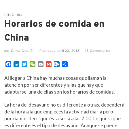
InfoChina
Horarios de comida en
China
por
China Gestión
|
Publicada
abril 23, 2013
|
26 Comentarios
F
L
T
W
E
G
O
C
a
i
w
e
m
m
u
o
c
n
i
C
a
a
t
m
Al llegar a China hay muchas cosas que llaman la
e
k
t
h
i
i
l
p
atención por ser diferentes y a las que hay que
b
e
t
a
l
l
o
a
adaptarse, una de ellas son los horarios de comidas.
o
d
e
t
o
r
o
I
r
k
t
La hora del desayuno no es diferente a otras, dependerá
k
n
.
i
c
r
de la hora a la que empieces la actividad diaria pero
o
podríamos decir que ésta sería a las 7:00. Lo que sí que
m
es diferente es el tipo de desayuno. Aunque se puede