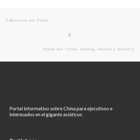
Navegación de entradas
Entrada anterior
Moverse por Pekín
Volver a la lista de entradas
En
Viajar por China: Datong, Harbin y Dalian
Portal informativo sobre China para ejecutivos e
interesados en el gigante asiáticos