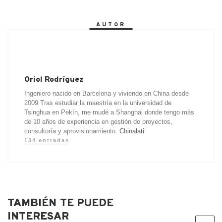
b
e
t
a
l
l
o
a
o
d
e
t
o
r
AUTOR
o
I
r
k
t
k
n
.
i
c
r
o
m
Oriol Rodríguez
Ingeniero nacido en Barcelona y viviendo en China desde
2009 Tras estudiar la maestría en la universidad de
Tsinghua en Pekín, me mudé a Shanghai donde tengo más
de 10 años de experiencia en gestión de proyectos,
consultoría y aprovisionamiento.
Chinalati
134 entradas
TAMBIÉN TE PUEDE
INTERESAR