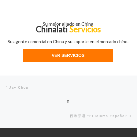
Su mejor aliado en China
Chinalati
Servicios
Su agente comercial en China y su soporte en el mercado chino.
VER SERVICIOS
Navegación de entradas
Entrada anterior
Jay Chou
Volver a la lista de entradas
En
西班牙语 “El Idioma Español”