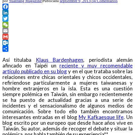
por
Yuanfang Magazine
|
Publicada
septiembre 9, 2013
|
34 Comentarios
Facebook
LinkedIn
Twitter
WeChat
Email
Gmail
Outlook.com
Compartir
Así titulaba
Klaus Bardenhagen
, periodista alemán
afincado en Taipéi un
reciente y muy recomendable
artículo publicado en su blog
y en el que trataba sobre las
relaciones entre chicas orientales y chicos occidentales,
refiriendose particularmente a mujeres taiwanesas y
hombre extranjeros en la isla. Esta es una cuestión
siempre polémica en Taiwán, sin embargo recientemente
se ha puesto de actualidad gracias a una serie de
incidentes y el sensacionalismo de algunos medios de
comunicación. Sobre todo ello también encontramos
interesantes entradas en el blog
My Kafkaesque life
. Un
blog escrito por un europeo que desde hace años vive en
Taiwán. Su autor, además de recoger el debate y situar la
polémica, nos habla también de su experiencia**.