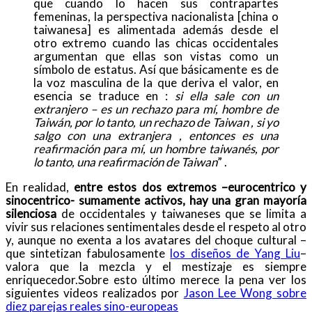
que cuando lo hacen sus contrapartes
femeninas, la perspectiva nacionalista [china o
taiwanesa] es alimentada además desde el
otro extremo cuando las chicas occidentales
argumentan que ellas son vistas como un
símbolo de estatus. Así que básicamente es de
la voz masculina de la que deriva el valor, en
esencia se traduce en :
si ella sale con un
extranjero – es un rechazo para mí, hombre de
Taiwán, por lo tanto, un rechazo de Taiwan , si yo
salgo con una extranjera , entonces es una
reafirmación para mí, un hombre taiwanés, por
lo tanto, una reafirmación de Taiwan
” .
En realidad,
entre estos dos extremos –eurocentrico y
sinocentrico- sumamente activos, hay una gran mayoría
silenciosa
de occidentales y taiwaneses que se limita a
vivir sus relaciones sentimentales desde el respeto al otro
y, aunque no exenta a los avatares del choque cultural –
que sintetizan fabulosamente
los diseños de Yang Liu
–
valora que la mezcla y el mestizaje es siempre
enriquecedor.Sobre esto último merece la pena ver los
siguientes videos realizados por
Jason Lee Wong sobre
diez parejas reales sino-europeas