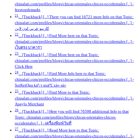
chinalati.com/profiles/blogs/chicas-orientales-chicos-occidentales [...]
-
feestopdemarkt
21
... [Trackback] [...] There you can find 16721 more Info on that Topic:
chinalati.com/profiles/blogs/chicas-orientales-chicos-occidentales [...]
-
كازينو عربي اون لاين
22
... [Trackback] [...] Find More here on that Topic:
chinalati.com/profiles/blogs/chicas-orientales-chicos-occidentales [...]
-
เว็บตรง บาคาร่า
23
... [Trackback] [...] Find More here on that Topic:
chinalati.com/profiles/blogs/chicas-orientales-chicos-occidentales [...]
-
Click Here
24
... [Trackback] [...] Find More Info here to that Topic:
chinalati.com/profiles/blogs/chicas-orientales-chicos-occidentales [...]
-
SoiKetQua káº¿t quáº£ xá» sá»
25
... [Trackback] [...] Find More to that Topic:
chinalati.com/profiles/blogs/chicas-orientales-chicos-occidentales [...]
-
Apaylo Merchant
26
... [Trackback] [...] Here you will find 76598 additional Info to that
Topic: chinalati.com/profiles/blogs/chicas-orientales-chicos-
occidentales [...]
- เครื่องพิมพ์วันที่
27
... [Trackback] [...] Read More here to that Topic:
chinalati.com/profiles/blogs/chicas-orientales-chicos-occidentales [...]
-