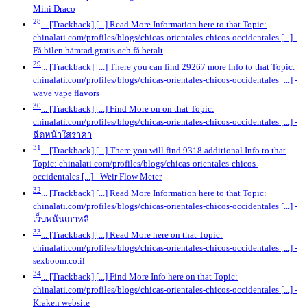
Mini Draco
28
... [Trackback] [...] Read More Information here to that Topic:
chinalati.com/profiles/blogs/chicas-orientales-chicos-occidentales [...]
-
Få bilen hämtad gratis och få betalt
29
... [Trackback] [...] There you can find 29267 more Info to that Topic:
chinalati.com/profiles/blogs/chicas-orientales-chicos-occidentales [...]
-
wave vape flavors
30
... [Trackback] [...] Find More on on that Topic:
chinalati.com/profiles/blogs/chicas-orientales-chicos-occidentales [...]
-
ฉีดหน้าใสราคา
31
... [Trackback] [...] There you will find 9318 additional Info to that
Topic: chinalati.com/profiles/blogs/chicas-orientales-chicos-
occidentales [...]
- Weir Flow Meter
32
... [Trackback] [...] Read More Information here to that Topic:
chinalati.com/profiles/blogs/chicas-orientales-chicos-occidentales [...]
-
เว็บพนันเกาหลี
33
... [Trackback] [...] Read More here on that Topic:
chinalati.com/profiles/blogs/chicas-orientales-chicos-occidentales [...]
-
sexboom.co.il
34
... [Trackback] [...] Find More Info here on that Topic:
chinalati.com/profiles/blogs/chicas-orientales-chicos-occidentales [...]
-
Kraken website