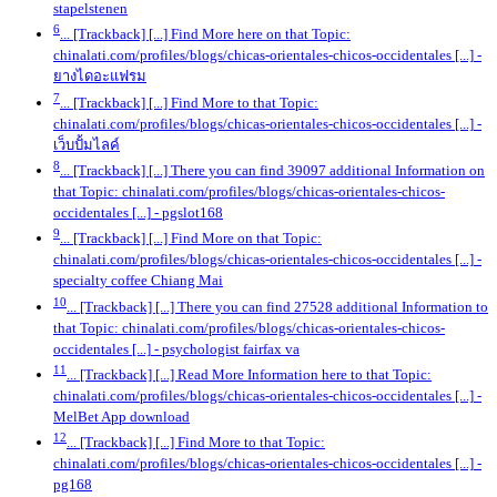
stapelstenen
6
... [Trackback] [...] Find More here on that Topic:
chinalati.com/profiles/blogs/chicas-orientales-chicos-occidentales [...]
-
ยางไดอะแฟรม
7
... [Trackback] [...] Find More to that Topic:
chinalati.com/profiles/blogs/chicas-orientales-chicos-occidentales [...]
-
เว็บปั้มไลค์
8
... [Trackback] [...] There you can find 39097 additional Information on
that Topic: chinalati.com/profiles/blogs/chicas-orientales-chicos-
occidentales [...]
- pgslot168
9
... [Trackback] [...] Find More on that Topic:
chinalati.com/profiles/blogs/chicas-orientales-chicos-occidentales [...]
-
specialty coffee Chiang Mai
10
... [Trackback] [...] There you can find 27528 additional Information to
that Topic: chinalati.com/profiles/blogs/chicas-orientales-chicos-
occidentales [...]
- psychologist fairfax va
11
... [Trackback] [...] Read More Information here to that Topic:
chinalati.com/profiles/blogs/chicas-orientales-chicos-occidentales [...]
-
MelBet App download
12
... [Trackback] [...] Find More to that Topic:
chinalati.com/profiles/blogs/chicas-orientales-chicos-occidentales [...]
-
pg168