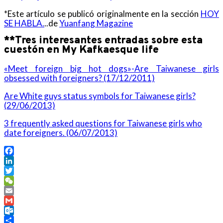
*Este artículo se publicó originalmente en la sección
HOY
SE HABLA.
..de
Yuanfang Magazine
**Tres interesantes entradas sobre esta
cuestón en My Kafkaesque life
«Meet foreign big hot dogs»-Are Taiwanese girls
obsessed with foreigners? (17/12/2011)
Are White guys status symbols for Taiwanese girls?
(29/06/2013)
3 frequently asked questions for Taiwanese girls who
date foreigners. (06/07/2013)
Facebook
LinkedIn
Twitter
WeChat
Email
Gmail
Outlook.com