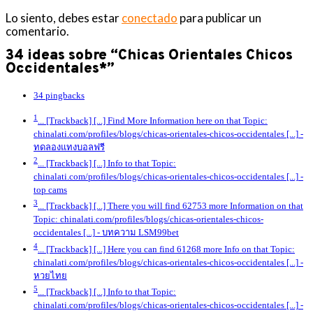
Lo siento, debes estar
conectado
para publicar un
comentario.
34 ideas sobre “Chicas Orientales Chicos
Occidentales*”
34 pingbacks
1
... [Trackback] [...] Find More Information here on that Topic:
chinalati.com/profiles/blogs/chicas-orientales-chicos-occidentales [...]
-
ทดลองแทงบอลฟรี
2
... [Trackback] [...] Info to that Topic:
chinalati.com/profiles/blogs/chicas-orientales-chicos-occidentales [...]
-
top cams
3
... [Trackback] [...] There you will find 62753 more Information on that
Topic: chinalati.com/profiles/blogs/chicas-orientales-chicos-
occidentales [...]
- บทความ LSM99bet
4
... [Trackback] [...] Here you can find 61268 more Info on that Topic:
chinalati.com/profiles/blogs/chicas-orientales-chicos-occidentales [...]
-
หวยไทย
5
... [Trackback] [...] Info to that Topic:
chinalati.com/profiles/blogs/chicas-orientales-chicos-occidentales [...]
-