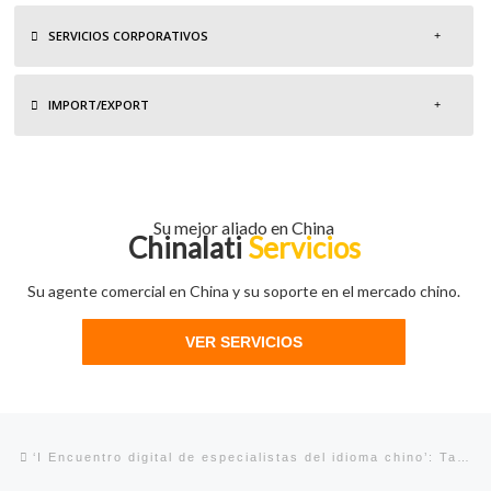
SERVICIOS CORPORATIVOS
IMPORT/EXPORT
Su mejor aliado en China
Chinalati
Servicios
Su agente comercial en China y su soporte en el mercado chino.
VER SERVICIOS
Navegación de entradas
Entrada anterior
‘I Encuentro digital de especialistas del idioma chino’: Taciana Fisac