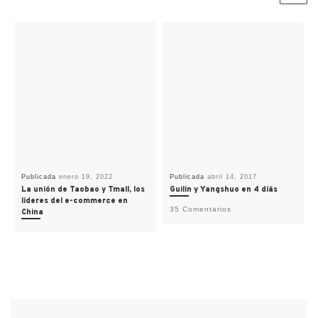
Publicada
enero 19, 2022
Publicada
abril 14, 2017
La unión de Taobao y Tmall, los
Guilin y Yangshuo en 4 díás
líderes del e-commerce en
35 Comentarios
China