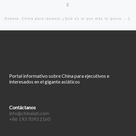
Volver a la lista de entradas
En
Debate: China para laowais ¿Qué es lo que más te gusta de vivir en ella?
Portal informativo sobre China para ejecutivos e
interesados en el gigante asiáticos
Contáctanos
info@chinalati.com
+86 193 7093 2160