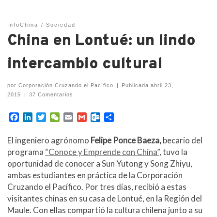
InfoChina
Sociedad
China en Lontué: un lindo
intercambio cultural
por
Corporación Cruzando el Pacífico
|
Publicada
abril 23,
2015
|
37 Comentarios
F
L
T
W
E
G
O
C
a
i
w
e
m
m
u
o
c
n
i
C
a
a
t
m
El ingeniero agrónomo
Felipe Ponce Baeza,
becario del
e
k
t
h
i
i
l
p
programa
“Conoce y Emprende con China”
, tuvo la
b
e
t
a
l
l
o
a
oportunidad de conocer a Sun Yutong y Song Zhiyu,
o
d
e
t
o
r
ambas estudiantes en práctica de la Corporación
o
I
r
k
t
k
n
.
i
Cruzando el Pacífico. Por tres días, recibió a estas
c
r
visitantes chinas en su casa de Lontué, en la Región del
o
Maule. Con ellas compartió la cultura chilena junto a su
m