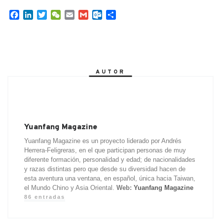
F
L
T
W
E
G
O
C
a
i
w
e
m
m
u
o
c
n
i
C
a
a
t
m
e
k
t
h
i
i
l
p
b
e
t
a
l
l
o
a
o
d
e
t
o
r
AUTOR
o
I
r
k
t
k
n
.
i
c
r
o
m
Yuanfang Magazine
Yuanfang Magazine es un proyecto liderado por Andrés
Herrera-Feligreras, en el que participan personas de muy
diferente formación, personalidad y edad; de nacionalidades
y razas distintas pero que desde su diversidad hacen de
esta aventura una ventana, en español, única hacia Taiwan,
el Mundo Chino y Asia Oriental.
Web:
Yuanfang Magazine
86 entradas