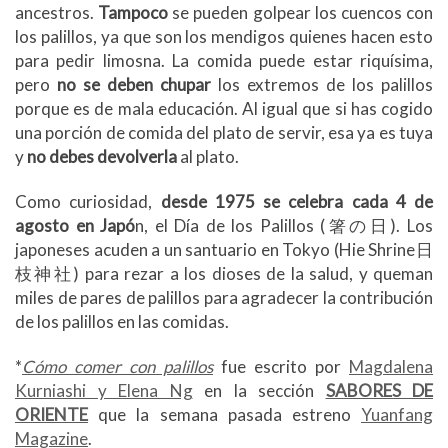
ancestros.
Tampoco
se pueden golpear los cuencos con
los palillos, ya que son los mendigos quienes hacen esto
para pedir limosna. La comida puede estar riquísima,
pero
no se deben chupar
los extremos de los palillos
porque es de mala educación. Al igual que si has cogido
una porción de comida del plato de servir, esa ya es tuya
y
no debes devolverla
al plato.
Como curiosidad,
desde 1975 se celebra cada 4 de
agosto en Japó
n, el Día de los Palillos (箸の日). Los
japoneses acuden a un santuario en Tokyo (Hie Shrine日
枝神社) para rezar a los dioses de la salud, y queman
miles de pares de palillos para agradecer la contribución
de los palillos en las comidas.
*
Cómo comer con palillos
fue escrito por
Magdalena
Kurniashi y Elena Ng
en la sección
SABORES DE
ORIENTE
que la semana pasada estreno
Yuanfang
Magazine
.