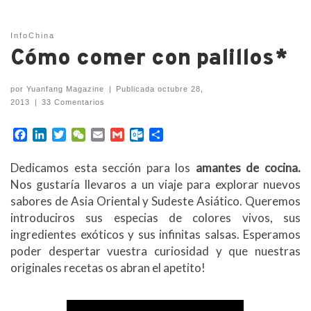
InfoChina
Cómo comer con palillos*
por
Yuanfang Magazine
|
Publicada
octubre 28,
2013
|
33 Comentarios
F
L
T
W
E
G
O
C
a
i
w
e
m
m
u
o
c
n
i
C
a
a
t
m
Dedicamos esta sección para los
amantes de cocina.
e
k
t
h
i
i
l
p
Nos gustaría llevaros a un viaje para explorar nuevos
b
e
t
a
l
l
o
a
sabores de Asia Oriental y Sudeste Asiático. Queremos
o
d
e
t
o
r
introduciros sus especias de colores vivos, sus
o
I
r
k
t
k
n
.
i
ingredientes exóticos y sus infinitas salsas. Esperamos
c
r
poder despertar vuestra curiosidad y que nuestras
o
originales recetas os abran el apetito!
m