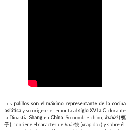
Los
palillos son el máximo representante de la cocina
asiática
y su origen se remonta al
siglo XVI a.C
. durante
la Dinastía
Shang
en
China
. Su nombre chino,
kuàizi
(筷
子)
, contiene el caracter de
kuài
快 («rápido») y sobre él,