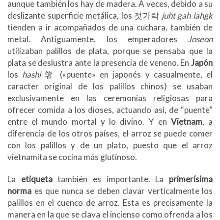
aunque también los hay de madera. A veces, debido a su
deslizante superficie metálica, los 젓가락
juht gah lahgk
tienden a ir acompañados de una cuchara, también de
metal. Antiguamente, los emperadores
Joseon
utilizaban palillos de plata, porque se pensaba que la
plata se deslustra ante la presencia de veneno. En
Japón
los
hashi
箸 («puente» en japonés y casualmente, el
caracter original de los palillos chinos) se usaban
exclusivamente en las ceremonias religiosas para
ofrecer comida a los dioses, actuando así, de “puente”
entre el mundo mortal y lo divino. Y en
Vietnam
, a
diferencia de los otros países, el arroz se puede comer
con los palillos y de un plato, puesto que el arroz
vietnamita se cocina más glutinoso.
La
etiqueta
también es importante. La
primerísima
norma
es que nunca se deben clavar verticalmente los
palillos en el cuenco de arroz. Esta es precisamente la
manera en la que se clava el incienso como ofrenda a los