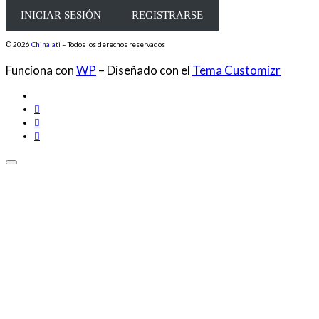
INICIAR SESIÓN
REGISTRARSE
© 2026
Chinalati
– Todos los derechos reservados
Funciona con
WP
– Diseñado con el
Tema Customizr
Share on Facebook
Share on Twitter
Share on LinkedIn
Share on Email
Share on WhatsApp
Close
this
module