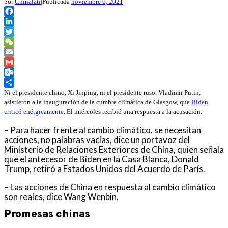
por
Chinalati
|
Publicada
noviembre 6, 2021
Facebook
LinkedIn
Twitter
WeChat
Email
Gmail
Outlook.com
Compartir
Ni el presidente chino, Xi Jinping, ni el presidente ruso, Vladimir Putin,
asistieron a la inauguración de la cumbre climática de Glasgow, que
Biden
criticó enérgicamente
. El miércoles recibió una respuesta a la acusación.
– Para hacer frente al cambio climático, se necesitan
acciones, no palabras vacías, dice un portavoz del
Ministerio de Relaciones Exteriores de China, quien señala
que el antecesor de Biden en la Casa Blanca, Donald
Trump, retiró a Estados Unidos del Acuerdo de París.
– Las acciones de China en respuesta al cambio climático
son reales, dice Wang Wenbin.
Promesas chinas