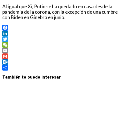
Al igual que Xi, Putin se ha quedado en casa desde la
pandemia de la corona, con la excepción de una cumbre
con Biden en Ginebra en junio.
Facebook
LinkedIn
Twitter
WeChat
Email
Gmail
Outlook.com
Compartir
También te puede interesar