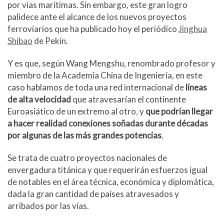
por vías marítimas. Sin embargo, este gran logro
o
I
r
k
t
k
n
.
i
palidece ante el alcance de los nuevos proyectos
c
r
ferroviarios que ha publicado hoy el periódico
Jinghua
o
Shibao
de Pekín.
m
Y es que, según Wang Mengshu, renombrado profesor y
miembro de la Academia China de Ingeniería, en este
caso hablamos de toda una red internacional de
líneas
de alta velocidad
que atravesarían el continente
Euroasiático de un extremo al otro, y
que podrían llegar
a hacer realidad conexiones soñadas durante décadas
por algunas de las más grandes potencias
.
Se trata de cuatro proyectos nacionales de
envergadura titánica y que requerirán esfuerzos igual
de notables en el área técnica, económica y diplomática,
dada la gran cantidad de países atravesados y
arribados por las vías.