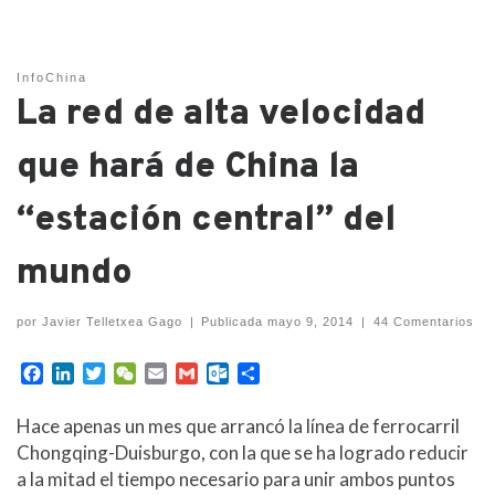
InfoChina
La red de alta velocidad
que hará de China la
“estación central” del
mundo
por
Javier Telletxea Gago
|
Publicada
mayo 9, 2014
|
44 Comentarios
F
L
T
W
E
G
O
C
a
i
w
e
m
m
u
o
c
n
i
C
a
a
t
m
Hace apenas un mes que arrancó la línea de ferrocarril
e
k
t
h
i
i
l
p
Chongqing-Duisburgo, con la que se ha logrado reducir
b
e
t
a
l
l
o
a
a la mitad el tiempo necesario para unir ambos puntos
o
d
e
t
o
r