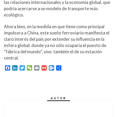
las relaciones internacionales y la economía global, que
podría acercarse a un modelo de transporte más
ecológico.
Ahora bien, en la medida en que tiene como principal
impulsora a China, este sueño ferroviario manifiesta el
claro interés del país por extender su influencia en la
esfera global, donde ya no sólo ocuparía el puesto de
“fábrica del mundo”, sino también el de su estación
central.
F
L
T
W
E
G
O
C
a
i
w
e
m
m
u
o
c
n
i
C
a
a
t
m
e
k
t
h
i
i
l
p
b
e
t
a
l
l
o
a
o
d
e
t
o
r
AUTOR
o
I
r
k
t
k
n
.
i
c
r
o