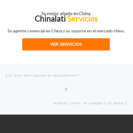
Su mejor aliado en China
Chinalati
Servicios
Su agente comercial en China y su soporte en el mercado chino.
VER SERVICIOS
Navegación de entradas
Entrada anterior
El arte del regateo al descubierto**
Volver a la lista de entradas
En
Ajedrez chino: el xiangqi y el banqi