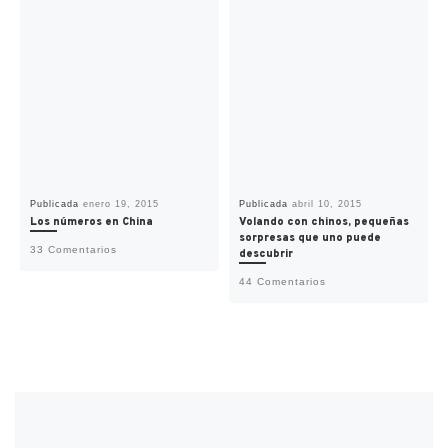
Publicada
enero 19, 2015
Publicada
abril 10, 2015
Los números en China
Volando con chinos, pequeñas
sorpresas que uno puede
33 Comentarios
descubrir
44 Comentarios