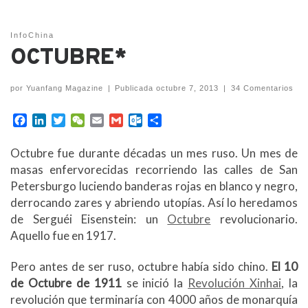
InfoChina
OCTUBRE*
por
Yuanfang Magazine
|
Publicada
octubre 7, 2013
|
34 Comentarios
F
L
T
W
E
G
O
C
a
i
w
e
m
m
u
o
c
n
i
C
a
a
t
m
Octubre fue durante décadas un mes ruso. Un mes de
e
k
t
h
i
i
l
p
masas enfervorecidas recorriendo las calles de San
b
e
t
a
l
l
o
a
Petersburgo luciendo banderas rojas en blanco y negro,
o
d
e
t
o
r
derrocando zares y abriendo utopías. Así lo heredamos
o
I
r
k
t
k
n
.
i
de Serguéi Eisenstein: un
Octubre
revolucionario.
c
r
Aquello fue en 1917.
o
m
Pero antes de ser ruso, octubre había sido chino.
El 10
de Octubre de 1911
se inició la
Revolución Xinhai
, la
revolución que terminaría con 4000 años de monarquía