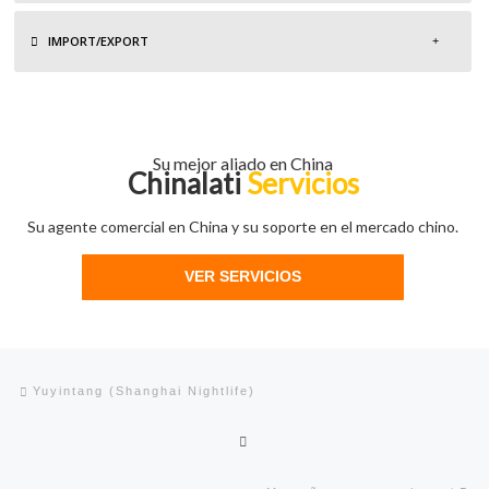
IMPORT/EXPORT
Su mejor aliado en China
Chinalati
Servicios
Su agente comercial en China y su soporte en el mercado chino.
VER SERVICIOS
Navegación de entradas
Entrada anterior
Yuyintang (Shanghai Nightlife)
Volver a la lista de entradas
En