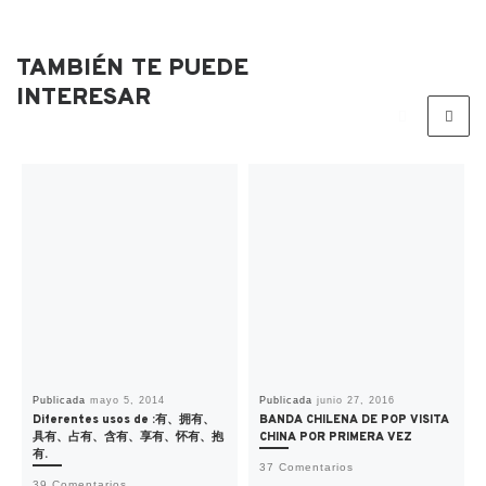
TAMBIÉN TE PUEDE
INTERESAR
Publicada
mayo 5, 2014
Publicada
junio 27, 2016
Diferentes usos de :有、拥有、
BANDA CHILENA DE POP VISITA
具有、占有、含有、享有、怀有、抱
CHINA POR PRIMERA VEZ
有.
37 Comentarios
39 Comentarios