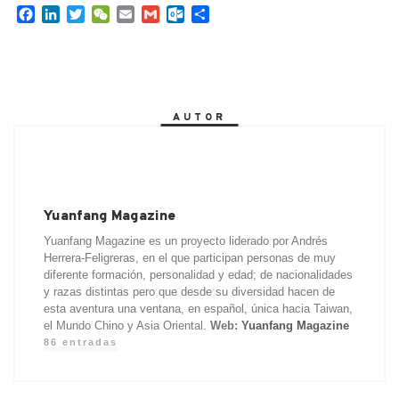
F
L
T
W
E
G
O
C
a
i
w
e
m
m
u
o
c
n
i
C
a
a
t
m
e
k
t
h
i
i
l
p
b
e
t
a
l
l
o
a
o
d
e
t
o
r
AUTOR
o
I
r
k
t
k
n
.
i
c
r
o
m
Yuanfang Magazine
Yuanfang Magazine es un proyecto liderado por Andrés
Herrera-Feligreras, en el que participan personas de muy
diferente formación, personalidad y edad; de nacionalidades
y razas distintas pero que desde su diversidad hacen de
esta aventura una ventana, en español, única hacia Taiwan,
el Mundo Chino y Asia Oriental.
Web:
Yuanfang Magazine
86 entradas