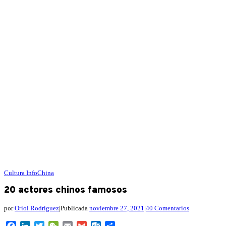
Cultura
InfoChina
20 actores chinos famosos
por
Oriol Rodríguez
|
Publicada
noviembre 27, 2021
|
40 Comentarios
Facebook
LinkedIn
Twitter
WeChat
Email
Gmail
Outlook.com
Compartir