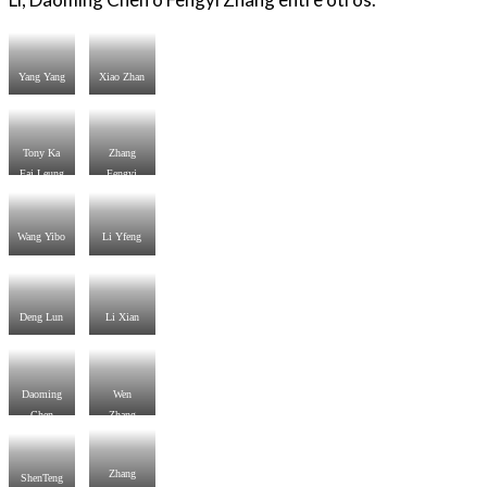
Yang Yang
Xiao Zhan
Tony Ka
Zhang
Fai Leung
Fengyi
Wang Yibo
Li Yfeng
Deng Lun
Li Xian
Daoming
Wen
Chen
Zhang
Zhang
ShenTeng