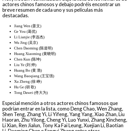
actores chinos famosos y debajo podréis encontrar un
breve resumen de cada uno y sus películas más
destacadas.
Jiang Wen (姜文)
Ge You (葛优)
Li Lianjie (李连杰)
Wu Jing (吴京)
Chen Daoming (陈道明)
Huang Xiaoming (黄晓明)
Chen Kun (陈坤)
Liu Ye (刘 烨)
Huang Bo (黄 渤)
Wang Baoqiang (王宝强)
Xu Zheng (徐 峥)
Hu Ge (胡 歌)
Tong Dawei (佟大为)
Especial mención a otros actores chinos famosos que
podrían entrar en la lista, como Deng Chao, Wen Zhang,
Shen Teng, Zhang Yi, Li Yifeng, Yang Yang, Xiao Zhan, Liu
Haoran, Zhu Yilong, Cheng Yi, Luo Yunxi, Zhang Xincheng,
Li Xian, Ren Jialun, Tony Ka Fai Leung, Xuejian Li, Baotian
Li, Daoming Chen o Fengyi Zhang entre otros.