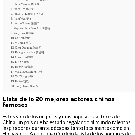
3. Chow Yun-Fat 周润发
4. Bruce Lee 李小龙
5. Jet Li (Li Lianjie ) 李连杰
6. Jiang Wen 姜文
7. Leslie Cheung 张国荣
8. Stephen Chow Sing Chi 周星驰
9. Andy Lau 刘德华
10. Ge You 葛优
11. Wu Jing 吴京
12. Chen Daoming 陈道明
13. Huang Xiaoming 黄晓明
14. Chen Kun 陈坤
15. Liu Ye 刘烨
16. Huang Bo 黄渤
17. Wang Baoqiang 王宝强
18. Xu Zheng 徐峥
19. Hu Ge 胡歌
20. Tong Dawei 佟大为
Lista de lo 20 mejores actores chinos
famosos
Estos son de los mejores y más populares actores de
China, un país que ha estado regalando al mundo talentos
inspiradores durante décadas tanto localmente como en
Hollywood. A continuación dejo la lista de los nombres de