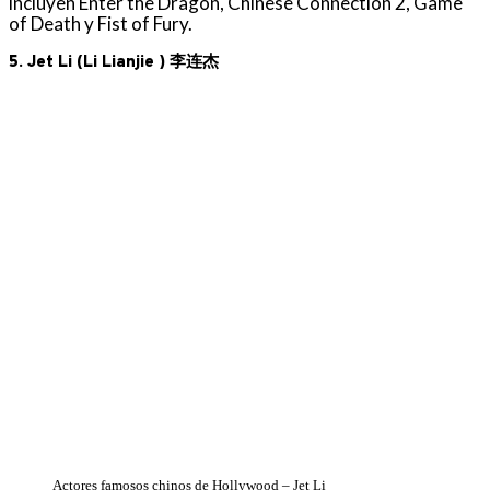
incluyen Enter the Dragon, Chinese Connection 2, Game
of Death y Fist of Fury.
5. Jet Li (Li Lianjie ) 李连杰
Actores famosos chinos de Hollywood – Jet Li