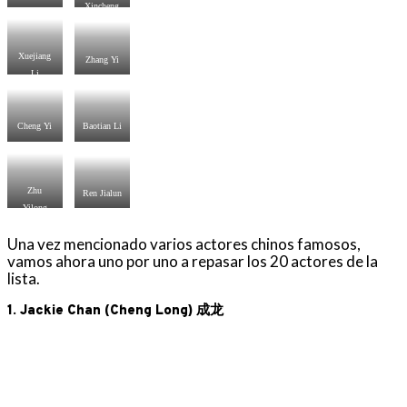
Xincheng
Xuejiang
Zhang Yi
Li
Cheng Yi
Baotian Li
Zhu
Ren Jialun
Yilong
Una vez mencionado varios actores chinos famosos,
vamos ahora uno por uno a repasar los 20 actores de la
lista.
1. Jackie Chan (Cheng Long) 成龙