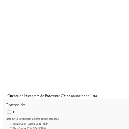
Cuenta de Instagram de Powerstar China anunciando lista
Contenido
Lista de lo 20 mejores actores chinos famosos
1. Jackie Chan (Cheng Long) 成龙
2. Tony Leung Chiu-Wai 梁朝伟