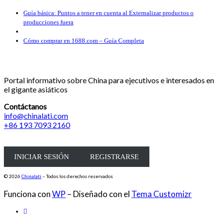
Navegación de entradas
Entrada anterior
Guía básica: Puntos a tener en cuenta al Externalizar productos o
producciones fuera
Volver a la lista de entradas
Entrada siguiente
Cómo comprar en 1688.com – Guía Completa
Portal informativo sobre China para ejecutivos e interesados en
el gigante asiáticos
Contáctanos
info@chinalati.com
+86 193 7093 2160
INICIAR SESIÓN
REGISTRARSE
© 2026
Chinalati
– Todos los derechos reservados
Funciona con
WP
– Diseñado con el
Tema Customizr