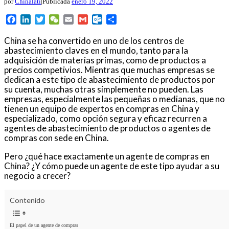
por
Chinalati
|
Publicada
enero 19, 2022
Facebook
LinkedIn
Twitter
WeChat
Email
Gmail
Outlook.com
Compartir
China se ha convertido en uno de los centros de
abastecimiento claves en el mundo, tanto para la
adquisición de materias primas, como de productos a
precios competivios. Mientras que muchas empresas se
dedican a este tipo de abastecimiento de productos por
su cuenta, muchas otras simplemente no pueden. Las
empresas, especialmente las pequeñas o medianas, que no
tienen un equipo de expertos en compras en China y
especializado, como opción segura y eficaz recurren a
agentes de abastecimiento de productos o agentes de
compras con sede en China.
Pero ¿qué hace exactamente un agente de compras en
China? ¿Y cómo puede un agente de este tipo ayudar a su
negocio a crecer?
Contenido
El papel de un agente de compras