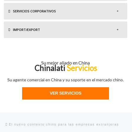
SERVICIOS CORPORATIVOS
IMPORT/EXPORT
Su mejor aliado en China
Chinalati
Servicios
Su agente comercial en China y su soporte en el mercado chino.
VER SERVICIOS
Navegación de entradas
Entrada anterior
El nuevo contexto chino para las empresas extranjeras