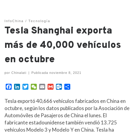
InfoChina
Tecnología
Tesla Shanghai exporta
más de 40,000 vehículos
en octubre
por
Chinalati
|
Publicada
noviembre 8, 2021
F
L
T
W
E
G
O
C
a
i
w
e
m
m
u
o
c
n
i
C
a
a
t
m
Tesla exportó 40,666 vehículos fabricados en China en
e
k
t
h
i
i
l
p
octubre, según los datos publicados por la Asociación de
b
e
t
a
l
l
o
a
Automóviles de Pasajeros de China el lunes. El
o
d
e
t
o
r
fabricante estadounidense también vendió 13.725
o
I
r
k
t
k
n
.
i
vehículos Modelo 3 y Modelo Y en China. Tesla ha