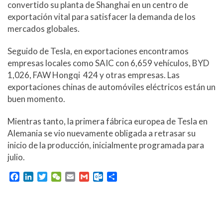
c
r
convertido su planta de Shanghai en un centro de
o
exportación vital para satisfacer la demanda de los
m
mercados globales.
Seguido de Tesla, en exportaciones encontramos
empresas locales como SAIC con 6,659 vehículos, BYD
1,026, FAW Hongqi 424 y otras empresas. Las
exportaciones chinas de automóviles eléctricos están un
buen momento.
Mientras tanto, la primera fábrica europea de Tesla en
Alemania se vio nuevamente obligada a retrasar su
inicio de la producción, inicialmente programada para
julio.
F
L
T
W
E
G
O
C
a
i
w
e
m
m
u
o
c
n
i
C
a
a
t
m
e
k
t
h
i
i
l
p
b
e
t
a
l
l
o
a