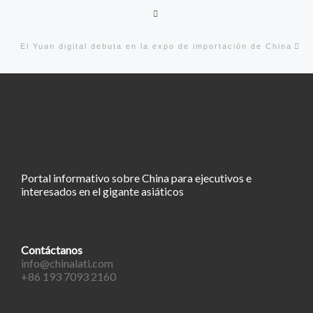
Volver a la lista de entradas
En
El Yuan digital debuta en la expo de importación de China
Portal informativo sobre China para ejecutivos e
interesados en el gigante asiáticos
Contáctanos
info@chinalati.com
+86 193 7093 2160