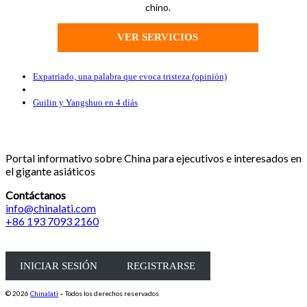
chino.
VER SERVICIOS
Navegación de entradas
Entrada anterior
Expatriado, una palabra que evoca tristeza (opinión)
Volver a la lista de entradas
Entrada siguiente
Guilin y Yangshuo en 4 díás
Portal informativo sobre China para ejecutivos e interesados en
el gigante asiáticos
Contáctanos
info@chinalati.com
+86 193 7093 2160
INICIAR SESIÓN
REGISTRARSE
© 2026
Chinalati
– Todos los derechos reservados