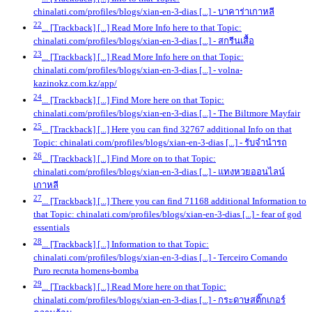
chinalati.com/profiles/blogs/xian-en-3-dias [...]
- บาคาร่าเกาหลี
22
... [Trackback] [...] Read More Info here to that Topic:
chinalati.com/profiles/blogs/xian-en-3-dias [...]
- สกรีนเสื้อ
23
... [Trackback] [...] Read More Info here on that Topic:
chinalati.com/profiles/blogs/xian-en-3-dias [...]
- volna-
kazinokz.com.kz/app/
24
... [Trackback] [...] Find More here on that Topic:
chinalati.com/profiles/blogs/xian-en-3-dias [...]
- The Biltmore Mayfair
25
... [Trackback] [...] Here you can find 32767 additional Info on that
Topic: chinalati.com/profiles/blogs/xian-en-3-dias [...]
- รับจำนำรถ
26
... [Trackback] [...] Find More on to that Topic:
chinalati.com/profiles/blogs/xian-en-3-dias [...]
- แทงหวยออนไลน์
เกาหลี
27
... [Trackback] [...] There you can find 71168 additional Information to
that Topic: chinalati.com/profiles/blogs/xian-en-3-dias [...]
- fear of god
essentials
28
... [Trackback] [...] Information to that Topic:
chinalati.com/profiles/blogs/xian-en-3-dias [...]
- Terceiro Comando
Puro recruta homens-bomba
29
... [Trackback] [...] Read More here on that Topic:
chinalati.com/profiles/blogs/xian-en-3-dias [...]
- กระดาษสติ๊กเกอร์