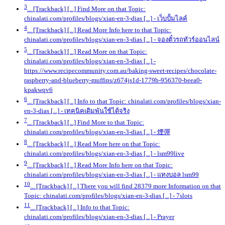
3
... [Trackback] [...] Find More on that Topic:
chinalati.com/profiles/blogs/xian-en-3-dias [...]
- เว็บปั้มไลค์
4
... [Trackback] [...] Read More Info here to that Topic:
chinalati.com/profiles/blogs/xian-en-3-dias [...]
- จองตั๋วรถทัวร์ออนไลน์
5
... [Trackback] [...] Read More on that Topic:
chinalati.com/profiles/blogs/xian-en-3-dias [...]
-
https://www.recipecommunity.com.au/baking-sweet-recipes/chocolate-
raspberry-and-blueberry-muffins/z674js1d-1779b-956370-beea0-
kpakwqv6
6
... [Trackback] [...] Info to that Topic: chinalati.com/profiles/blogs/xian-
en-3-dias [...]
- เทคนิคเดิมพันใช้ได้จริง
7
... [Trackback] [...] Find More to that Topic:
chinalati.com/profiles/blogs/xian-en-3-dias [...]
- 煙彈
8
... [Trackback] [...] Read More here on that Topic:
chinalati.com/profiles/blogs/xian-en-3-dias [...]
- lsm99live
9
... [Trackback] [...] Read More Info here on that Topic:
chinalati.com/profiles/blogs/xian-en-3-dias [...]
- แทงบอล lsm99
10
... [Trackback] [...] There you will find 28379 more Information on that
Topic: chinalati.com/profiles/blogs/xian-en-3-dias [...]
- 7slots
11
... [Trackback] [...] Info to that Topic:
chinalati.com/profiles/blogs/xian-en-3-dias [...]
- Prayer