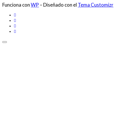
Funciona con
WP
– Diseñado con el
Tema Customizr
Share
on
Share
Facebook
on
Share
Twitter
on
Share
LinkedIn
on
Share
Email
on
WhatsApp