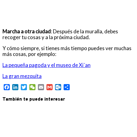
Marcha a otra ciudad
: Después de la muralla, debes
recoger tu cosas y a la próxima ciudad.
Y cómo siempre, si tienes más tiempo puedes ver muchas
más cosas, por ejemplo:
La pequeña pagoda y el museo de Xi´an
La gran mezquita
Facebook
LinkedIn
Twitter
WeChat
Email
Gmail
Outlook.com
Compartir
También te puede interesar