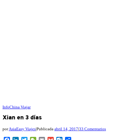
InfoChina
Viajar
Xian en 3 días
por
AsiaEasy Viajes
|
Publicada
abril 14, 2017
|
33 Comentarios
Facebook
LinkedIn
Twitter
WeChat
Email
Gmail
Outlook.com
Compartir