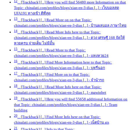
12
... [Trackback] [...] Here you will find 56480 more Information on that
Topic: chinalati.com/profiles/blogs/xian-en-3-dias [...]
- เว็บบอลสด
UFA191 ทางเข้า ดีที่สุด
13
... [Trackback] [...] Read More on on that Topic:
chinalati.com/profiles/blogs/xian-en-3-dias [...]
- บ้านผลบอล ภาษาไทย
14
... [Trackback] [...] Read More Info here to that Topic:
chinalati.com/profiles/blogs/xian-en-3-dias [...]
- ดวง เศรษฐี 168 จัดให้
หวยครบ จ่ายเต็ม ไม่มีอั้น
15
... [Trackback] [...] Read More to that Topic:
chinalati.com/profiles/blogs/xian-en-3-dias [...]
- แทงหวย24
16
... [Trackback] [...] Find More Information here to that Topic:
chinalati.com/profiles/blogs/xian-en-3-dias [...]
- บุหรี่นอก
17
... [Trackback] [...] Find More on to that Topic:
chinalati.com/profiles/blogs/xian-en-3-dias [...]
- จำนำรถ
18
... [Trackback] [...] Read More Info here on that Topic:
chinalati.com/profiles/blogs/xian-en-3-dias [...]
- mawinbet
19
... [Trackback] [...] Here you will find 55658 additional Information on
that Topic: chinalati.com/profiles/blogs/xian-en-3-dias [...]
- Team
building
20
... [Trackback] [...] Find More Info here on that Topic:
chinalati.com/profiles/blogs/xian-en-3-dias [...]
- เน็ตบ้าน ais
21
... [Trackback] [...] Info to that Topic: