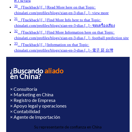
ความร้อน
30
... [Trackback] [...] Read More here on that Topic:
chinalati.com/profiles/blogs/xian-en-3-dias [...]
- view more
31
... [Trackback] [...] Find More Info here to that Topic:
chinalati.com/profiles/blogs/xian-en-3-dias [...]
- ชุดเครื่องเสียง
32
... [Trackback] [...] Find More Information here on that Topic:
chinalati.com/profiles/blogs/xian-en-3-dias [...]
- football prediction site
33
... [Trackback] [...] Information on that Topic:
chinalati.com/profiles/blogs/xian-en-3-dias [...]
- 電子 菸 台灣
¿Buscando
aliado
en China?
× Consultoría
× Marketing en China
× Registro de Empresa
× Apoyo legal y operaciones
× Contabilidad
× Agente de Importación
Su representante de confianza en China