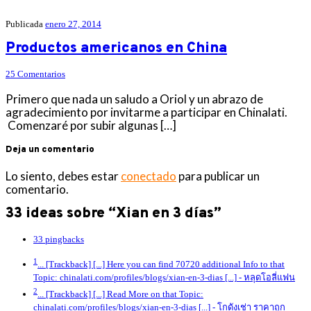
Publicada
enero 27, 2014
Productos americanos en China
25 Comentarios
Primero que nada un saludo a Oriol y un abrazo de
agradecimiento por invitarme a participar en Chinalati.
Comenzaré por subir algunas […]
Deja un comentario
Lo siento, debes estar
conectado
para publicar un
comentario.
33 ideas sobre “Xian en 3 días”
33 pingbacks
1
... [Trackback] [...] Here you can find 70720 additional Info to that
Topic: chinalati.com/profiles/blogs/xian-en-3-dias [...]
- หลุดโอลี่แฟน
2
... [Trackback] [...] Read More on that Topic:
chinalati.com/profiles/blogs/xian-en-3-dias [...]
- โกดังเช่า ราคาถูก