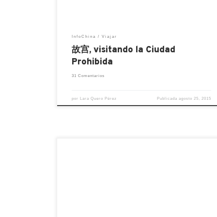
(Bertoluci, 1987) y, otros, porque hemos
tenido […]
InfoChina
Viajar
故宫, visitando la Ciudad
Prohibida
31 Comentarios
por
Lara Quero Pérez
Publicada
agosto 25, 2015
La Gran Muralla China es uno de los
destinos más visitados por los turistas
llegados a China, y no es para menos, ya
que ostenta diversos títulos mundiales,
como el de la mayor obra arquitectónica
construida por el ser humano. No
obstante, igual que ocurre con otras