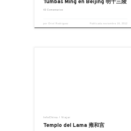
Tumbas Ming en Beijing 明十三陵
43 Comentarios
por
Oriol Rodríguez
Publicada
noviembre 16, 2012
El templo de Lama (palacio de la paz y la
armonía) es uno de los monumentos
budistas más importantes de Beijing. Fue
construido en el año 1964 durante la
dinastía Qing, durante algún tiempo sirvió
de residencia de la realeza y en 1974 se
convirtió oficialmente en centro nacional
de […]
InfoChina
Viajar
Templo del Lama 雍和宫