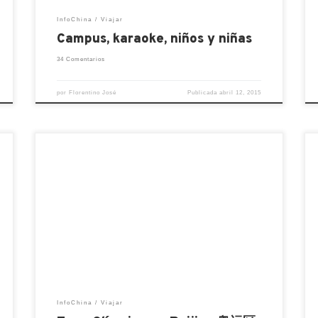
InfoChina
Viajar
Campus, karaoke, niños y niñas
34 Comentarios
por
Florentino José
Publicada
abril 12, 2015
En la zona Olímpica están los estadios
principales de los juegos Olímpicos Beijing
2008, los más conocidos son El Nido del
Pájaro o Estadio Nacional, sede de los
juegos de pista y campo: futbol, atletismo,
a
y otros; y El Cubo de Agua o Centro
Nacional Acuático, donde están las
piscinas […]
InfoChina
Viajar