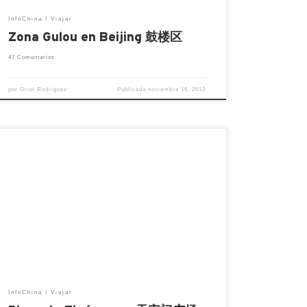
InfoChina
Viajar
Zona Gulou en Beijing 鼓楼区
47 Comentarios
por
Oriol Rodríguez
Publicada
noviembre 16, 2012
La plaza de Tian´anmen está situada en el
centro de Beijing, el sur de la Ciudad
Prohibida. Tiene una superficie de
440.000 metros cuadrados, es la plaza
pública mayor del mundo. Ha sido
escenario de importantes sucesos en la
historia de China, aquí en el año 1949 Mao
Zedong proclamó […]
InfoChina
Viajar