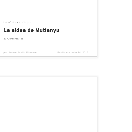
[…]
InfoChina
Viajar
La aldea de Mutianyu
37 Comentarios
por
Andrea Mella Figueroa
Publicada
junio 24, 2015
El año pasado tuvimos el honor de hacer el
que quizás haya sido el viaje más
interesante que nunca hemos hecho,
gracias a nuestro amigo Joan, que nos
invitó a este viaje, ya que él era el guía.
Viajamos a un lugar poco conocido que
algunos llaman “La tierra de […]