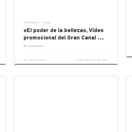
su nuevo vídeo promocional “El poder […]
InfoChina
Viajar
«El poder de la belleza», Vídeo
promocional del Gran Canal …
36 Comentarios
por
Carlos Sentís
Publicada
junio 29, 2015
La Ruta de la Seda, por la que transcurrían
mercancías y todo un legado de
pensamiento desde otras culturas,
atravesaba la provincia de Gansu a través
de un corredor por la meseta tibetana,
entre el desierto de Gobi y el oasis budista
de Dunhuang. Reportaje de Clara Serer
Martínez 克莱拉 Publicado originalmente
[…]