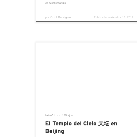
37 Comentarios
por
Oriol Rodríguez
Publicada
noviembre 16, 2012
El templo del cielo, en China el más grande
de su clase con 273 hectáreas, tres veces
la ciudad prohibida. Fue construido en el
año 1420, durante la dinastía Ming, se
utilizó durante esta dinastía y la Qing para
ofrecer sacrificios al cielo pidiendo buenas
cosechas en primavera y agradeciendo […
InfoChina
Viajar
El Templo del Cielo 天坛 en
Beijing