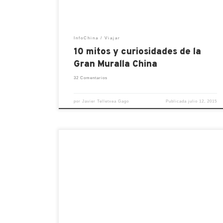
grandes maravillas del […]
InfoChina
Viajar
10 mitos y curiosidades de la
Gran Muralla China
32 Comentarios
por
Javier Telletxea Gago
Publicada
julio 12, 2015
Ésta ciudad situada a escasos 230km de
Pekín, tiene una gran cantidad de puntos
de interés Patrimonio de la Humanidad lo
que la hace ideal para una escapada de fin
de semana desde la capital. La gran
cantidad de templos de diferentes estilos
te transportará hasta diferentes lugares
de la geografía china […]