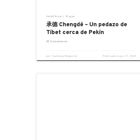
InfoChina
Viajar
承德 Chengdé – Un pedazo de
Tíbet cerca de Pekín
30 Comentarios
por
Yuanfang Magazine
Publicada
mayo 17, 2015
Tras la entrada que publicamos sobre
Shanghai, hemos decidido dedicar esta
a Beijing, la capital de la República Popular
China. En este caso, antes de adentrarnos
en los lugares que no pueden dejarse de
visitar, vamos a hacer una breve aclaració
sobre el nombre de esta ciudad, ya que
para algunos […]