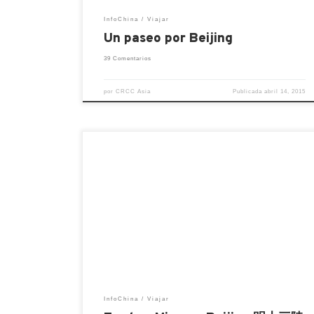
InfoChina
Viajar
Un paseo por Beijing
39 Comentarios
por
CRCC Asia
Publicada
abril 14, 2015
Las Tumbas de Ming se sitúan 50
kilómetros al noroeste de la ciudad de
Beijing, allí se encuentran los mausoleos
de 13 emperadores de la dinastía Ming,
sus diseños son similares, pero varían en
tamaño y complejidad estructural, como l
mayoría de las necrópolis de los antiguos
emperadores chinos, este […]
InfoChina
Viajar