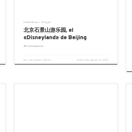
Shíjǐngshān […]
InfoChina
Viajar
北京石景山游乐园, el
«Disneyland» de Beijing
38 Comentarios
por
Lara Quero Pérez
Publicada
agosto 8, 2015
La Oficina Nacional de Turismo de China
en Madrid crea un vídeo promocional del
Gran Canal en colaboración con Henkuai
中西互利 Con el objetivo de dar a conocer
las ciudades del Gran Canal de China en
España y otros países, la CNTA ha lanzado