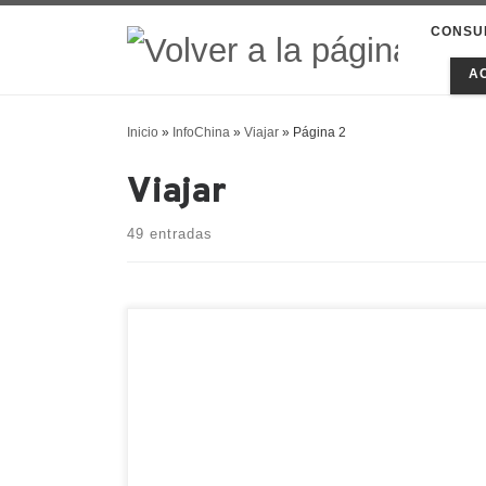
CONSU
A
Inicio
»
InfoChina
»
Viajar
»
Página 2
Viajar
49 entradas
¡Buenos días a todos! Continúo
firmemente con mi propósito de comparti
con vosotros todas mis experiencias,
viajes y recuerdos de China en este blog.
Esta semana os quiero hablar de la famos
Ciudad Prohibida, que todos conocemos
por películas como El Último Emperador