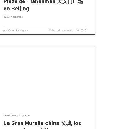
Plaza de Tian´anmen 天安门广场
en Beijing
40 Comentarios
por
Oriol Rodríguez
Publicada
noviembre 16, 2012
Uno de los muchos lugares de interés
turístico que podemos visitar en Beijing es
la Gran Muralla. Fue construida durante la
dinastía Ming (1368 – 1644), cuenta con
unas 600 kilómetros de longitud, 827
plataformas y 71 torretas, es uno de los
trozos mejor conservados de China. Las
secciones más […]
InfoChina
Viajar
La Gran Muralla china 长城, los