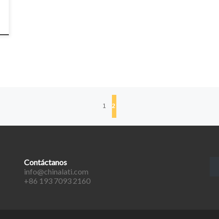
1
2
Contáctanos
info@chinalati.com
+86 193 7093 2160