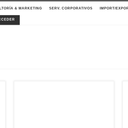
LTORÍA & MARKETING
SERV. CORPORATIVOS
IMPORT/EXPO
CCEDER
Otra de esas visitas que podéis hacer en
r
un fin de semana de aburrimiento. Si ya
habéis visto todos los templos, parques y
zonas típicas de Beijing, ¡es hora de
a
embarcarse en una aventura diferente!
¿Qué os parece si nos acercamos hoy al
parque de atracciones de Bajiao, Běijīng