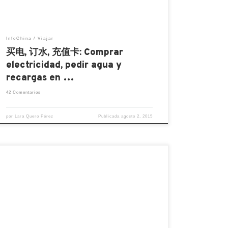
pequeñas cosas que, […]
InfoChina
Viajar
买电, 订水, 充值卡: Comprar
electricidad, pedir agua y
recargas en …
42 Comentarios
por
Lara Quero Pérez
Publicada
agosto 2, 2015
¿Conocen la aldea de Mutianyu? Sí, ¡La
aldea! No me estoy refiriendo a la gran
muralla en el sector Mutianyu. Pues bien,
les cuento que hace un par de semanas
realicé un viaje a esta aldea… ¡Y sin pisar la
muralla! Fue un viaje sumamente
interesante. Todo empezó con la idea de