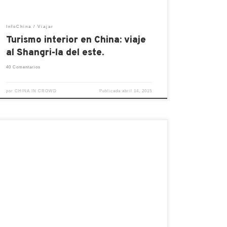
InfoChina
Viajar
Turismo interior en China: viaje
al Shangri-la del este.
40 Comentarios
por
CHINA IN CROWD
Publicada
abril 14, 2015
Si están interesado en adentrarte en el
Beijing antiguo, ver cómo eran sus calles,
sus cases, sus barrios, una zona que no
debe dejar de visitar es Gulou, al norte de
la ciudad siguiendo la misma línea de las
puertas de la Ciudad Prohibida. Aquí se
puede apreciar una combinación […]