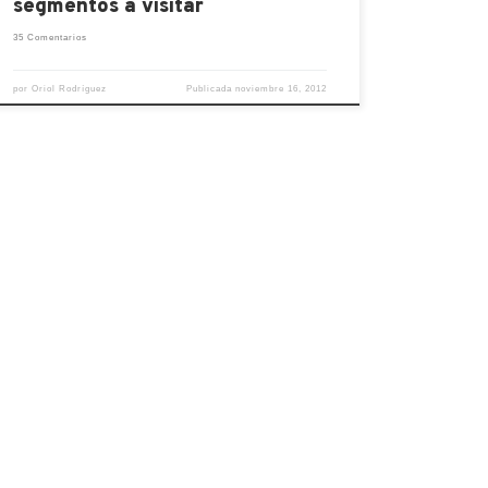
segmentos a visitar
35 Comentarios
por
Oriol Rodríguez
Publicada
noviembre 16, 2012