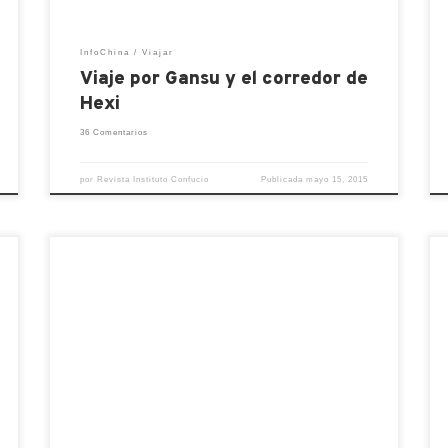
InfoChina
Viajar
Viaje por Gansu y el corredor de
Hexi
36 Comentarios
por
Revista Instituto Confucio
Publicada
mayo 15, 2015
Para aquel que no lo sepa me encuentro
alojado en la SouthWest Forestry
University. Una universidad en la periferia
de Kunming, ciudad capital del estado de
Yunnan. Por el contacto que he tenido con
alumnos de aquí, dicha universidad
n
trabajan en temas desde planificación
urbana de jardines, conservación forestal,
plagas, agricultura,… […]