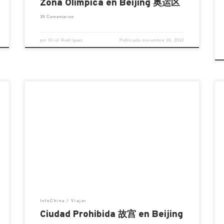
Zona Olímpica en Beijing 奥运区
39 Comentarios
por
Oriol Rodríguez
Publicada
noviembre 16, 2012
La ciudad prohibida se encuentra en el
mismo centro de Beijing, al norte de la
plaza de Tian’anmen, su nombre en chino
es Gu Gong 故宫, fue el palacio de 24
emperadores durante las dinastías Ming y
Qing. Este palacio debe su nombre a que
durante su historia imperial le […]
InfoChina
Viajar
Ciudad Prohibida 故宫 en Beijing