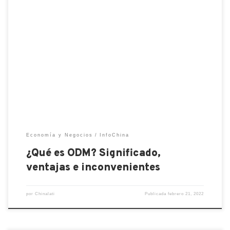
ODM es un término que aparece comúnmente
cuando busca opciones de importación en China. Se
utiliza para referirse a la subcontratación de
productos que no se pueden obtener localmente.
Los productos ODM generalmente son
desarrollados por un fabricante externo debido a
que los clientes no tienen los conocimientos
técnicos ni […]
Economía y Negocios
InfoChina
¿Qué es ODM? Significado,
ventajas e inconvenientes
por
Chinalati
Publicada
febrero 21, 2022