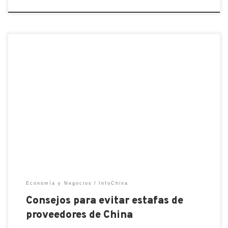
Durante décadas, China ha estado gobernando el
mundo del comercio tanto para materias primas,
como bienes manufacturados. Este país ofrece
amplios espacios para los importadores; pero, al
mismo tiempo, es bueno tener conocimientos sobre
como funcionan las compras en China para evitar
posibles fraudes o maximizar la calidad-precio de
nuestros […]
Economía y Negocios
InfoChina
Consejos para evitar estafas de
proveedores de China