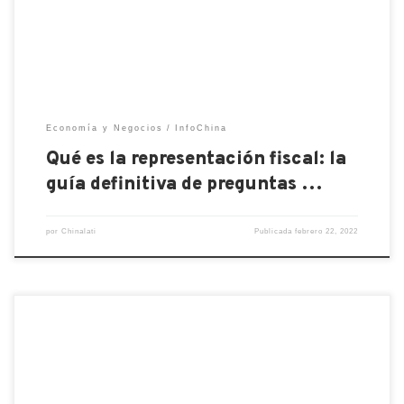
cálculos del IVA para sus clientes. El IVA (Impuesto
de Valor […]
Economía y Negocios
InfoChina
Qué es la representación fiscal: la
guía definitiva de preguntas …
por
Chinalati
Publicada
febrero 22, 2022
Recientemente, en diferentes medios en Occidente,
se ha podido encontrar contenidos sobre los
Juegos Olímpicos de Invierno de Beijing 2022