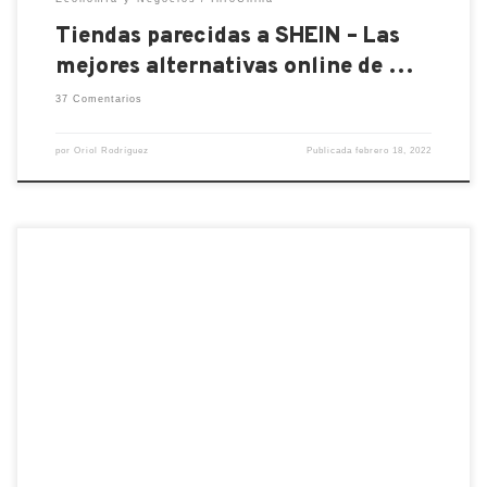
Tiendas parecidas a SHEIN – Las
mejores alternativas online de …
37 Comentarios
por
Oriol Rodríguez
Publicada
febrero 18, 2022
Shein es ahora la empresa de comercio electrónico
de moda rápida transfronteriza más grande de
China . La marca de ropa de comercio electrónico
llega a los consumidores en los Estados Unidos,
Francia, Rusia, Alemania y más de 200 países. Según
Airnow Data , en 2021 la aplicación móvil de […]