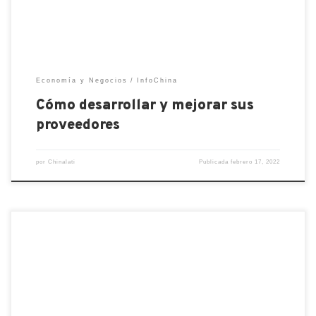
reduciendo sus costos, se beneficiará […]
Economía y Negocios
InfoChina
Cómo desarrollar y mejorar sus
proveedores
por
Chinalati
Publicada
febrero 17, 2022
¿Qué es OEM? Abreviatura de Fabricante de
equipos originales (Original Equipment
Manufacturer), es un acrónimo con el que podría
estar familiarizado si obtiene sus productos
fabricados por otra empresa. Según su definición