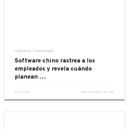
los últimos días con publicaciones que informan que
los supervisores están monitoreando el uso de
Internet de sus subordinados con software
diseñado para tal […]
InfoChina
Tecnología
Software chino rastrea a los
empleados y revela cuándo
planean …
por
Chinalati
Publicada
febrero 15, 2022