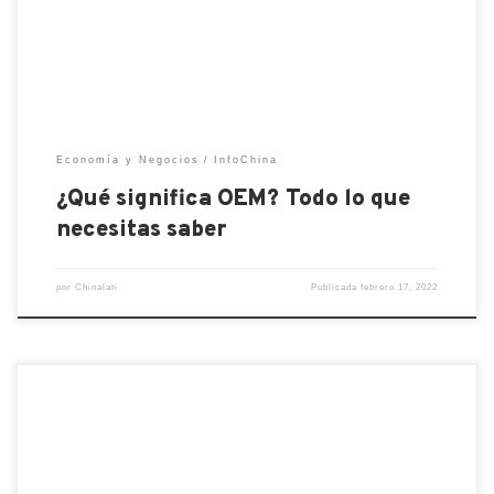
básica, un OEM es un fabricante que se especializa
en fabricar un producto o una pieza en particular […]
Economía y Negocios
InfoChina
¿Qué significa OEM? Todo lo que
necesitas saber
por
Chinalati
Publicada
febrero 17, 2022
La privacidad de los empleados se convirtió en un
tema de conversación en China durante el fin de
semana. Algunos servicios chinos se han llenado en