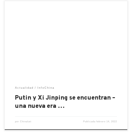
Las declaraciones del Embajador de Rusia ante la
UE, V. Chizhov, confirman los comentarios aún
moderados: “La reunión parece haber confundido a
los oponentes. No esperaban que la posición común
de Rusia y China llegara tan lejos». Y no solo porque
el líder chino compartió la visión categóricamente
negativa de […]
Actualidad
InfoChina
Putin y Xi Jinping se encuentran –
una nueva era …
por
Chinalati
Publicada
febrero 14, 2022