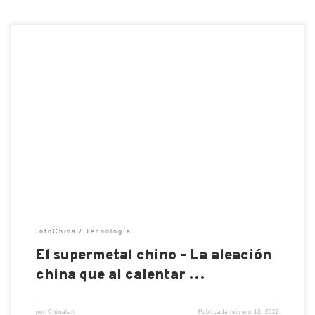
La aleación consiste en cobalto, níquel, titanio,
circonio y hafnio, y no incluye hierro. Casi todos los
metales se ablandan considerablemente cuando se
calientan. Ahora, los investigadores de ingeniería
mecánica de Hong Kong han logrado desarrollar
una aleación completa, que ni siquiera es el caso a
temperaturas de 1000 Kelvin, […]
InfoChina
Tecnología
El supermetal chino – La aleación
china que al calentar …
por
Chinalati
Publicada
febrero 13, 2022