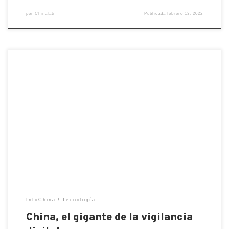
por
Chinalati
Publicada
febrero 13, 2022
Una preocupación particular por los derechos
humanos en China y a nivel mundial, es el desarrollo
y uso de la tecnología digital para la vigilancia
estatal. A la vanguardia del mundo De la misma
manera que después de la revolución industrial lo
más importante era tener el control de los […]
InfoChina
Tecnología
China, el gigante de la vigilancia