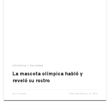
La mascota del panda los Juegos Olímpicos de
Invierno de Beijing, Bing Dwen Dwen, o la
transcrita, Bing Dun Dun, creó cierta
disconformidad entre los amantes de los Juegos
Olímpicos en China. La razón no es en su diseño, que
ha gustado bastante, sino lo que generó cierto
revuelo fue […]
InfoChina
Sociedad
La mascota olímpica habló y
reveló su rostro
por
Chinalati
Publicada
febrero 14, 2022