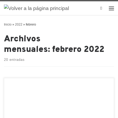
Search
Inicio
»
2022
»
febrero
Archivos
mensuales:
febrero 2022
20 entradas
Un representante fiscal es un agente que se
especializa en ayudar a empresas extranjeras con el
registro de IVA en los respectivos países donde se
necesitan. Generalmente, el representante fiscal es
responsable de declarar el IVA y corregir los