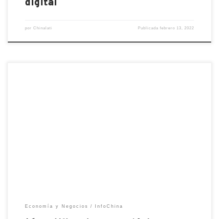
digital
por
Chinalati
Publicada
febrero 13, 2022
Los consumidores de hoy tienen cada vez más en
cuenta las certificaciones ecológicas de un
producto al tomar la decisión de comprar o no
productos. ¿Qué tan ecológico es el producto? ¿La
empresa se preocupa por su huella de carbono? ¿Es
la esclavitud moderna un problema en la cadena de
[…]
Economía y Negocios
InfoChina