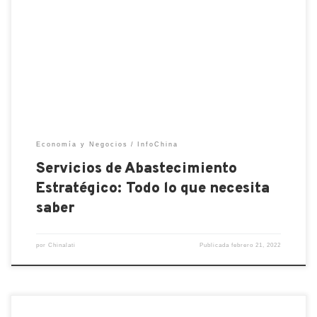
desempeño, la importancia de obtener bienes y
servicios de proveedores confiables ha aumentado
notablemente. Saber sobre los servicios de
abastecimiento estratégico es clave. Además, el
sector de compras se está volviendo más
estratégico que nunca y […]
Economía y Negocios
InfoChina
Servicios de Abastecimiento
Estratégico: Todo lo que necesita
saber
por
Chinalati
Publicada
febrero 21, 2022