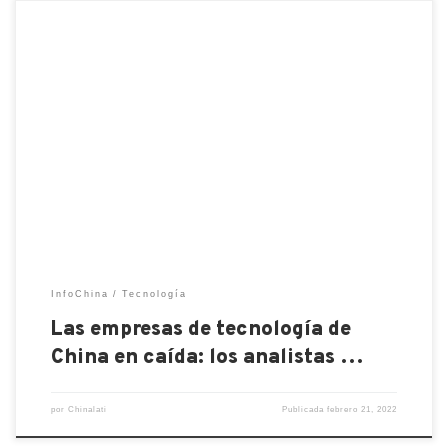
La mayoría de los mercados bursátiles asiáticos se
veían rojos el lunes, y en Hong Kong, la tecnología
en particular se desplomó. El índice de tecnología de
Hang Seng, que incluye a las empresas tecnológicas
chinas más grandes, ha caído casi un 6 por ciento en
los últimos dos días. […]
InfoChina
Tecnología
Las empresas de tecnología de
China en caída: los analistas …
por
Chinalati
Publicada
febrero 21, 2022