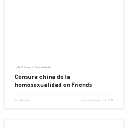
Los episodios sobre Friends son muy populares en
China y tienen una base de fans grande y leal en ese
país. Pero no todos los fanáticos pueden estar
contentos con la estratagema de los medios chinos
para censurar ciertos episodios. Se trata de Carol,
la ex mujer de Ross. Como […]
InfoChina
Sociedad
Censura china de la
homosexualidad en Friends
por
Chinalati
Publicada
febrero 15, 2022