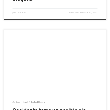
por
Chinalati
Publicada
febrero 20, 2022
Rusia ha movilizado fuertes fuerzas en sus
fronteras con Ucrania, y el presidente de Estados
Unidos, Joe Biden, dijo el viernes que confiaba en
que el líder del Kremlin, Vladimir Putin, había
decidido el invadir un país vecino en los próximos
días. Moscú está utilizando la amenaza de una
invasión […]
Actualidad
InfoChina