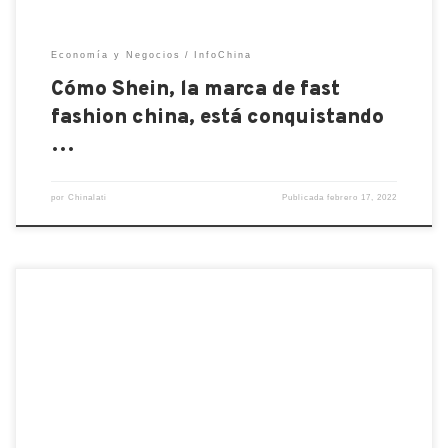
Economía y Negocios
InfoChina
Cómo Shein, la marca de fast
fashion china, está conquistando
…
por
Chinalati
Publicada
febrero 17, 2022
Si compra muchos productos de proveedores de
China, una buena elección y constante comunicación
puede tener un impacto importante en su empresa.
Por lo que es clave establecer un buen proceso de
desarrollo de proveedores para mejorar su
desempeño, por ejemplo, mejorando su calidad o