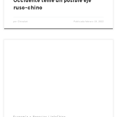
Occidente teme un posible eje
ruso-chino
por
Chinalati
Publicada
febrero 19, 2022
Cuando se trata de comprar ropa y productos de
moda a precios económicos, SHEIN es una opción
destacada, que a nivel online está liderando el fast
fashion, por encima de empresas líderes como Zara
o H&M. El minorista almacena la última moda a
precios muy por debajo del minorista promedio, […]
Economía y Negocios
InfoChina