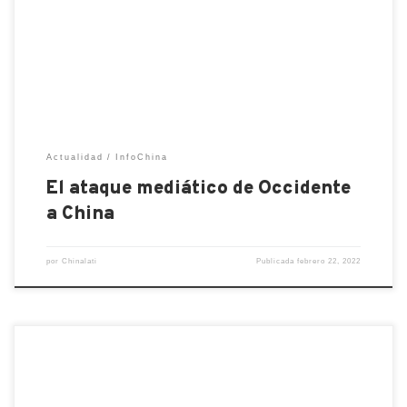
donde se aprovecha para atacar e incluso comparar
a China con la Alemania nazi de Hitler. Algo que es
absolutamente impactante. Es muy triste, no solo
para China y los […]
Actualidad
InfoChina
El ataque mediático de Occidente
a China
por
Chinalati
Publicada
febrero 22, 2022
Dado que las empresas aprovechan continuamente
los beneficios de la globalización para mejorar su