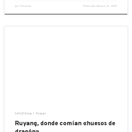
por
Chinalati
Publicada
febrero 21, 2022
En una de mis visitas a un fabricante, por casualidad
me encontré con una zona donde habían
encontrado dinosaurios. Me acuerdo de bajarme
del coche y tomar fotos, mientras me explicaban
que allí era bastante normal. Fue chocante que
fuera de un museo te encontraras con tal
descubrimiento. El lugar […]
InfoChina
Viajar
Ruyang, donde comían «huesos de
dragón»